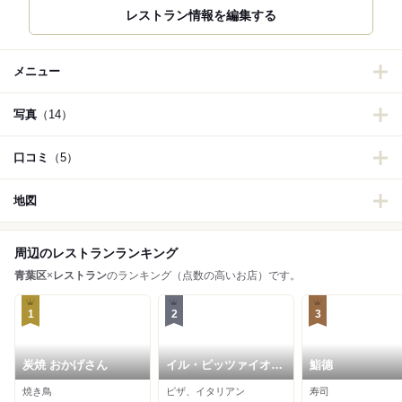
レストラン情報を編集する
メニュー
写真
（14）
口コミ
（5）
地図
周辺のレストランランキング
青葉区
×
レストラン
のランキング（点数の高いお店）です。
1
2
3
炭焼 おかげさん
イル・ピッツァイオー
鮨德
ロ
焼き鳥
ピザ、イタリアン
寿司