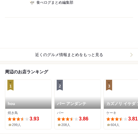
食べログまとめ編集部
近くのグルメ情報まとめをもっと見る
周辺のお店ランキング
1
2
3
hou
バー アンダンテ
カズノリ イケダ 
ディヴィデュエル
焼き鳥
バー
ケーキ
スパル仙台店
3.93
3.86
3.81
299人
208人
604人