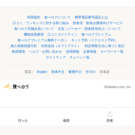
利用規約
食べログについて
携帯電話番号認証とは
口コミ・ランキングに対する取り組み
飲食店・飲食企業様向けサービス
食べログ店舗会員について
広告（メーカー・団体様等向け）について
機能改善要望
口コミガイドライン
食べログプレミアム
食べログプレミアム無料クーポン
ネット予約（リクエスト予約）
個人情報保護方針
外部送信（オプトアウト）
特定商取引法に基づく表記
推奨環境
ヘルプ・お問い合わせ
採用情報
企業情報
キーワード一覧
サイトマップ
チェーン一覧
言語：
English
简体中文
繁體中文
한국어
日本語
©Kakaku.com, Inc.
行った
保存
共有