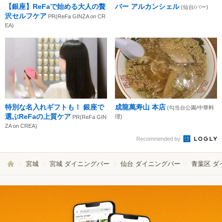
【銀座】ReFaで始める大人の贅
バー アルカンシェル
(仙台/バー)
沢セルフケア
PR(ReFa GINZA on CR
EA)
特別な名入れギフトも！ 銀座で
成龍萬寿山 本店
(勾当台公園/中華料
選ぶReFaの上質ケア
理)
PR(ReFa GIN
ZA on CREA)
Recommended by
宮城
宮城 ダイニングバー
仙台 ダイニングバー
青葉区 ダ