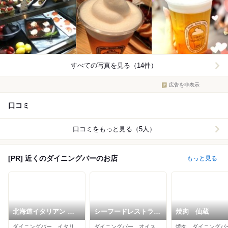
すべての写真を見る（14件）
広告を非表示
口コミ
口コミをもっと見る（5人）
[PR] 近くのダイニングバーのお店
もっと見る
北海道イタリアン ミ
シーフードレストラン
焼肉 仙蔵
アアンジェラ 一番町
＆バー SK7 仙台東口
ダイニングバー、イタリアン、ワインバー
ダイニングバー、オイスターバー、イタリアン
店