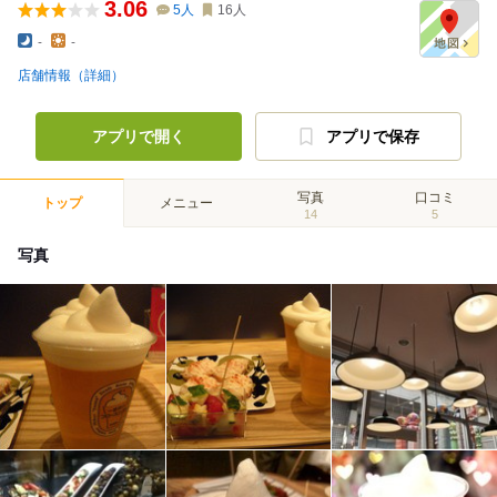
3.06
5
人
16
人
-
-
店舗情報（詳細）
アプリで開く
アプリで保存
写真
口コミ
トップ
メニュー
14
5
写真