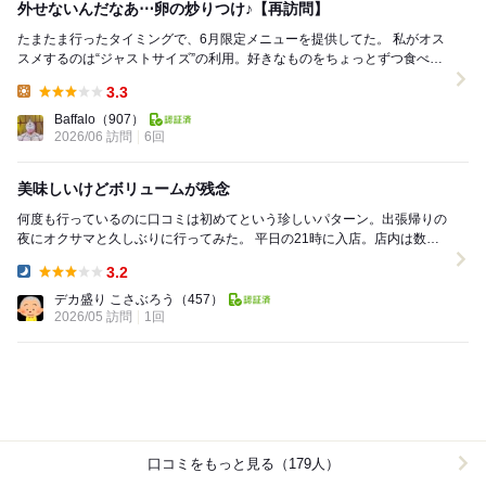
外せないんだなあ⋯卵の炒りつけ♪【再訪問】
たまたま行ったタイミングで、6月限定メニューを提供してた。 私がオス
スメするのは“ジャストサイズ”の利用。好きなものをちょっとずつ食べら
れること。私が餃子の王将で最も好きな「...
3.3
Lunch:
Baffalo
（907）
2026/06 訪問
6回
美味しいけどボリュームが残念
何度も行っているのに口コミは初めてという珍しいパターン。出張帰りの
夜にオクサマと久しぶりに行ってみた。 平日の21時に入店。店内は数組
という感じだった。今回は初めて1階の席に案内...
3.2
Dinner:
デカ盛り こさぶろう
（457）
2026/05 訪問
1回
口コミをもっと見る（179人）