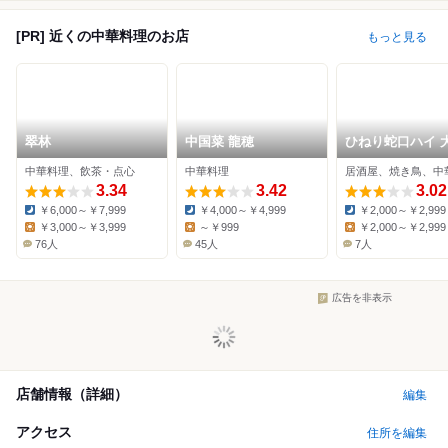
[PR] 近くの中華料理のお店
もっと見る
翠林
中国菜 龍穂
ひねり蛇口ハイ 
酒泉テルマエ 仙
中華料理、飲茶・点心
中華料理
居酒屋、焼き鳥、中
分町泉
3.34
3.42
3.02
￥6,000～￥7,999
￥4,000～￥4,999
￥2,000～￥2,999
Dinner:
Dinner:
Dinner:
￥3,000～￥3,999
～￥999
￥2,000～￥2,999
Lunch:
Lunch:
Lunch:
76人
45人
7人
広告を非表示
店舗情報（詳細）
編集
アクセス
住所を編集