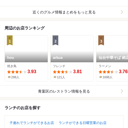
近くのグルメ情報まとめをもっと見る
周辺のお店ランキング
1
2
3
hou
arkua
仙台中華そば 銘
一 国分町店
焼き鳥
フレンチ
ラーメン
3.93
3.81
3.76
298人
121人
1698人
青葉区
のレストラン情報を見る
ランチのお店を探す
子連れでランチができるお店
ランチができる日曜営業のお店