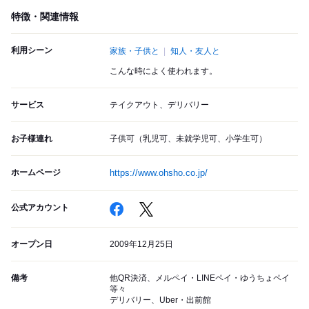
特徴・関連情報
利用シーン
家族・子供と
知人・友人と
こんな時によく使われます。
サービス
テイクアウト、デリバリー
お子様連れ
子供可（乳児可、未就学児可、小学生可）
ホームページ
https://www.ohsho.co.jp/
公式アカウント
オープン日
2009年12月25日
備考
他QR決済、メルペイ・LINEペイ・ゆうちょペイ
等々
デリバリー、Uber・出前館