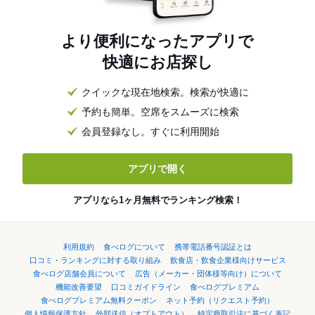
より便利になったアプリで
快適にお店探し
クイックな現在地検索。検索が快適に
予約も簡単。空席をスムーズに検索
会員登録なし。すぐに利用開始
アプリで開く
アプリなら1ヶ月無料でランキング検索！
利用規約
食べログについて
携帯電話番号認証とは
口コミ・ランキングに対する取り組み
飲食店・飲食企業様向けサービス
食べログ店舗会員について
広告（メーカー・団体様等向け）について
機能改善要望
口コミガイドライン
食べログプレミアム
食べログプレミアム無料クーポン
ネット予約（リクエスト予約）
個人情報保護方針
外部送信（オプトアウト）
特定商取引法に基づく表記