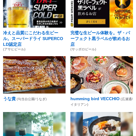
冷えと品質にこだわる生ビー
完璧な生ビール体験を。ザ・パ
ル。スーパードライ SUPERCO
ーフェクト黒ラベルが飲めるお
LD認定店
店
(アサヒビール)
(サッポロビール)
うな貴
humming bird VECCHIO
(勾当台公園/うなぎ)
(広瀬通/
イタリアン)