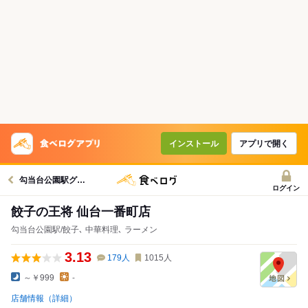
インストール
アプリで開く
勾当台公園駅グルメへ
ログイン
餃子の王将 仙台一番町店
勾当台公園駅/餃子､ 中華料理､ ラーメン
3.13
179
人
1015
人
～￥999
-
店舗情報（詳細）