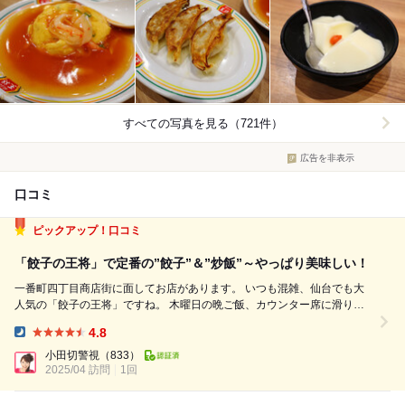
すべての写真を見る（721件）
広告を非表示
口コミ
ピックアップ！口コミ
「餃子の王将」で定番の”餃子”＆”炒飯”～やっぱり美味しい！
一番町四丁目商店街に面してお店があります。 いつも混雑、仙台でも大
人気の「餃子の王将」ですね。 木曜日の晩ご飯、カウンター席に滑り込
みました。 その後は平日でも並ぶんですね。 それはともかく、この日は
4.8
定番の餃子（税込363円）と餃子に次ぐ人気メニューの炒飯（税込693
Dinner:
円）を注...
小田切警視
（833）
2025/04 訪問
1回