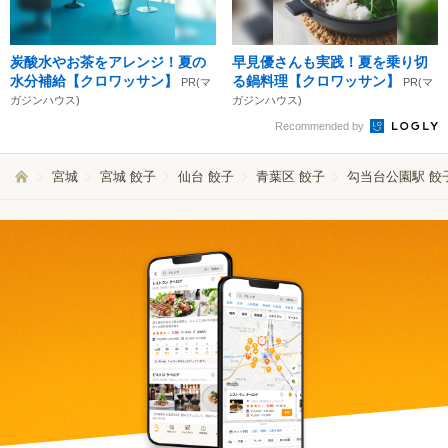
炭酸水やお茶をアレンジ！夏の
早見優さんも実践！夏を乗り切
水分補給【クロワッサン】
る鍋料理【クロワッサン】
PR(マ
PR(マ
ガジンハウス)
ガジンハウス)
Recommended by
宮城
宮城 餃子
仙台 餃子
青葉区 餃子
勾当台公園駅 餃