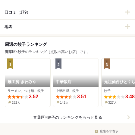
口コミ
（179）
地図
周辺の餃子ランキング
青葉区
×
餃子
のランキング（点数の高いお店）です。
1
2
3
麺工房 きわみや
中華飯店
元祖仙台ひとく
あずま 名掛丁店
ラーメン、つけ麺、餃子
中華料理、餃子
餃子
3.52
3.51
3.48
282人
142人
327人
青葉区×餃子
のランキングをもっと見る
広告を非表示