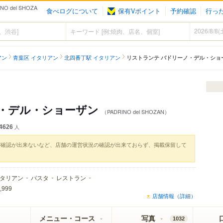
del SHOZA
食べログについて
保有Vポイント
予約確認
行っ
アン
青葉区 イタリアン
北四番丁駅 イタリアン
リストランテ パドリーノ・デル・ショ
ノ・デル・ショーザン
（PADRINO del SHOZAN）
4626
人
実確認が出来ないなど、店舗の運営状況の確認が出来ておらず、掲載保留して
タリアン
パスタ
レストラン
,999
店舗情報（詳細）
メニュー・コース
写真
1032