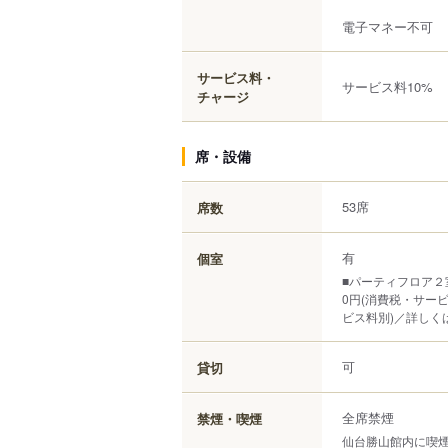
電子マネー不可
サービス料・
サービス料10%
チャージ
席・設備
53席
席数
有
個室
■パーティフロア２室
0円(消費税・サービ
ビス料別)／詳しく
可
貸切
全席禁煙
禁煙・喫煙
仙台勝山館内に喫