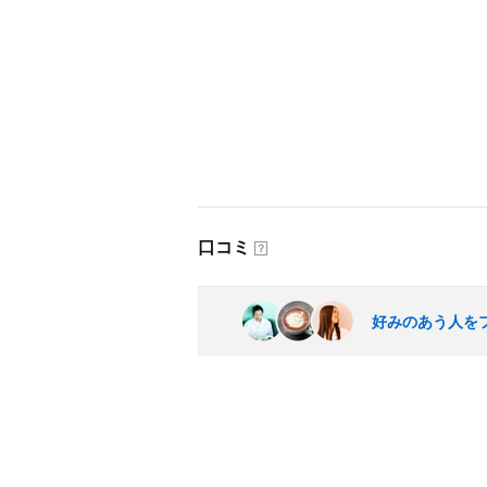
口コミ
？
好みのあう人を