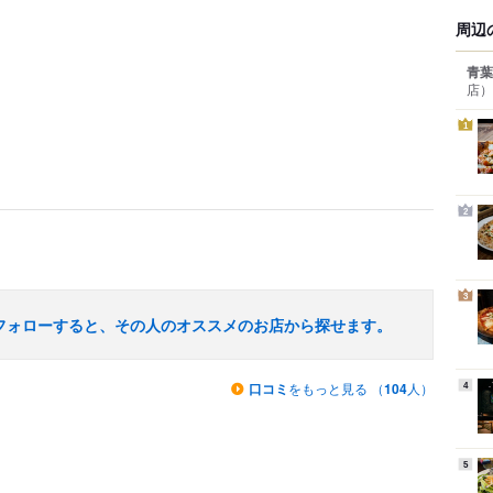
周辺
青葉
店）
1
2
3
フォローすると、その人のオススメのお店から探せます。
口コミ
をもっと見る （
104
人）
4
5