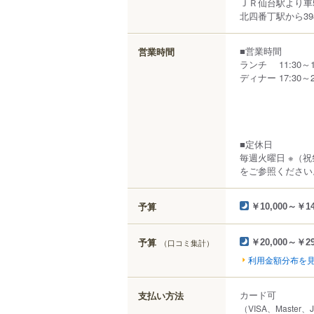
ＪＲ仙台駅より車
北四番丁駅から39
■営業時間
営業時間
ランチ 11:30～1
ディナー 17:30～2
■定休日
毎週火曜日 ※（
をご参照ください
予算
￥10,000～￥14
予算
（口コミ集計）
￥20,000～￥29
利用金額分布を
カード可
支払い方法
（VISA、Master、