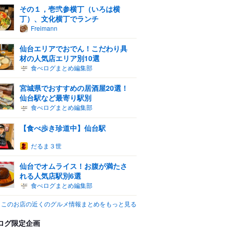
その１，壱弐参横丁（いろは横
丁）、文化横丁でランチ
Freimann
仙台エリアでおでん！こだわり具
材の人気店エリア別10選
食べログまとめ編集部
宮城県でおすすめの居酒屋20選！
仙台駅など最寄り駅別
食べログまとめ編集部
【食べ歩き珍道中】仙台駅
だるま３世
仙台でオムライス！お腹が満たさ
れる人気店駅別6選
食べログまとめ編集部
このお店の近くのグルメ情報まとめをもっと見る
ログ限定企画