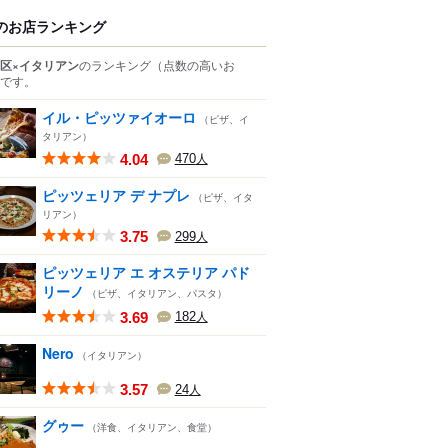
のお店ランキング
区×イタリアン
のランキング
（点数の高いお
です。
イル・ピッツァイオーロ
（ピザ、イ
タリアン）
4.04
470
人
ピッツェリア デ ナプレ
（ピザ、イタ
リアン）
3.75
299
人
ピッツェリア エ オステリア パド
リーノ
（ピザ、イタリアン、パスタ）
3.69
182
人
Nero
（イタリアン）
3.57
24
人
グゥー
（洋食、イタリアン、食堂）