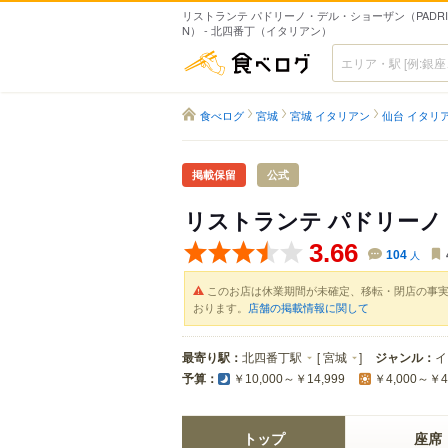
リストランテ パドリーノ・デル・ショーザン（PADRINO 
N） - 北四番丁（イタリアン）
食べログ
食べログ
宮城
宮城 イタリアン
仙台 イタリ
掲載保留
公式
リストランテ パドリー
3.66
104
人
このお店は休業期間が未確定、移転・閉店の事
おります。
店舗の掲載情報に関して
最寄り駅：
北四番丁駅
[
宮城
]
ジャンル：
イ
予算：
￥10,000～￥14,999
￥4,000～￥4
トップ
座席