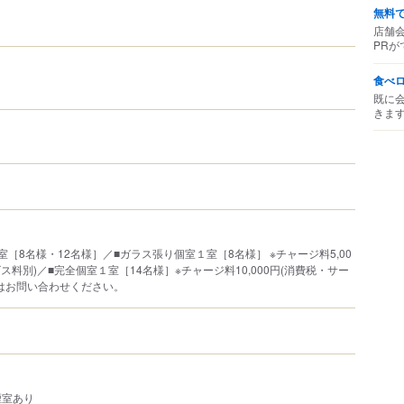
無料
店舗
PRが
食べ
既に
きま
［8名様・12名様］／■ガラス張り個室１室［8名様］ ※チャージ料5,00
ス料別)／■完全個室１室［14名様］※チャージ料10,000円(消費税・サー
はお問い合わせください。
煙室あり