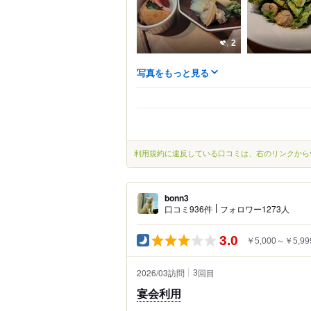
2
写真をもっと見る
利用規約に違反している口コミは、右のリンクから
bonn3
口コミ936件
フォロワー1273人
3.0
￥5,000～￥5,99
2026/03訪問
回目
3
宴会利用