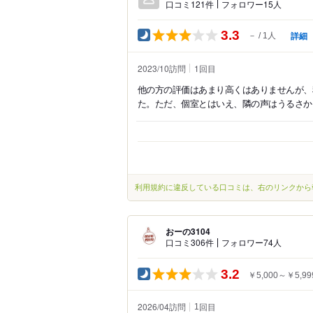
口コミ121件
フォロワー15人
3.3
詳細
－
1人
2023/10訪問
1
回目
他の方の評価はあまり高くはありませんが、
た。ただ、個室とはいえ、隣の声はうるさか
利用規約に違反している口コミは、右のリンクから
おーの3104
口コミ306件
フォロワー74人
3.2
￥5,000～￥5,99
2026/04訪問
回目
1