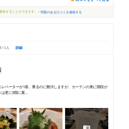
報告することができます。
問題のある口コミを連絡する
詳細
9
1人
店
エレベーターが1基、乗るのに難渋しますが、カーテンの奥に階段が
更に3階に案...