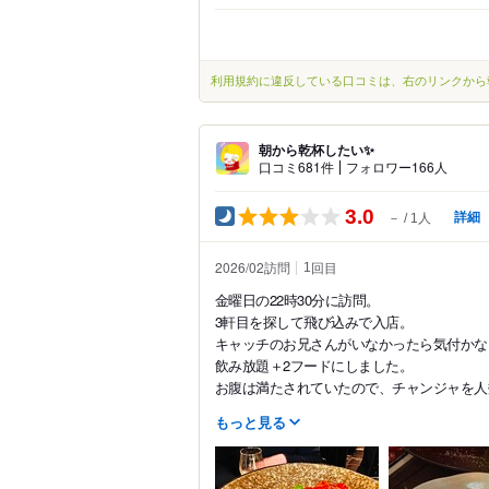
利用規約に違反している口コミは、右のリンクから
朝から乾杯したい✨
口コミ681件
フォロワー166人
3.0
詳細
－
1人
2026/02訪問
回目
1
金曜日の22時30分に訪問。
3軒目を探して飛び込みで入店。
キャッチのお兄さんがいなかったら気付かな
飲み放題＋2フードにしました。
お腹は満たされていたので、チャンジャを人数.
もっと見る