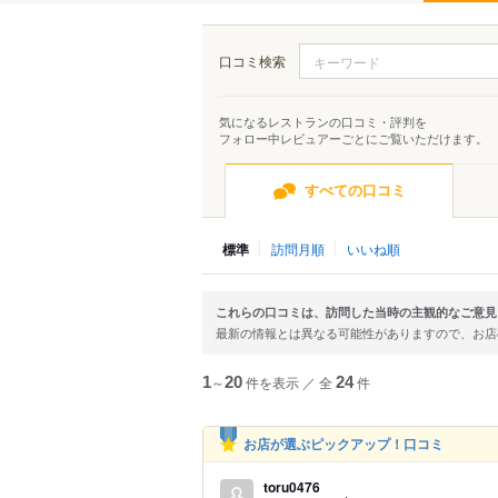
口コミ検索
気になるレストランの口コミ・評判を
フォロー中レビュアーごとにご覧いただけます。
すべての口コミ
標準
訪問月順
いいね順
これらの口コミは、訪問した当時の主観的なご意見
最新の情報とは異なる可能性がありますので、お
1
～
20
件を表示
／
全
24
件
お店が選ぶピックアップ！口コミ
toru0476