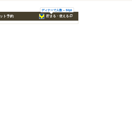
ディナーで人数 × 50pt
ット予約
貯まる・使える