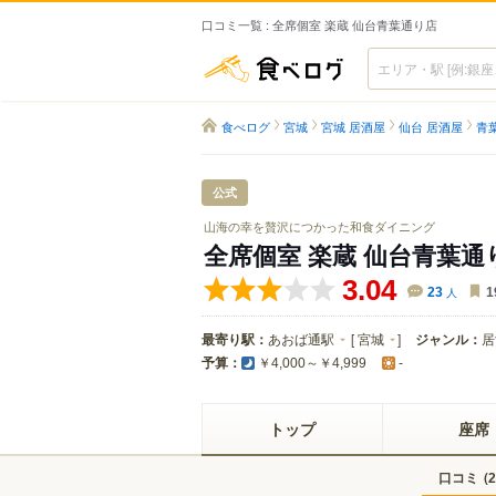
口コミ一覧 : 全席個室 楽蔵 仙台青葉通り店
食べログ
食べログ
宮城
宮城 居酒屋
仙台 居酒屋
青
公式
山海の幸を贅沢につかった和食ダイニング
全席個室 楽蔵 仙台青葉通
3.04
23
人
1
最寄り駅：
あおば通駅
[
宮城
]
ジャンル：
居
予算：
￥4,000～￥4,999
-
トップ
座席
口コミ
(
2