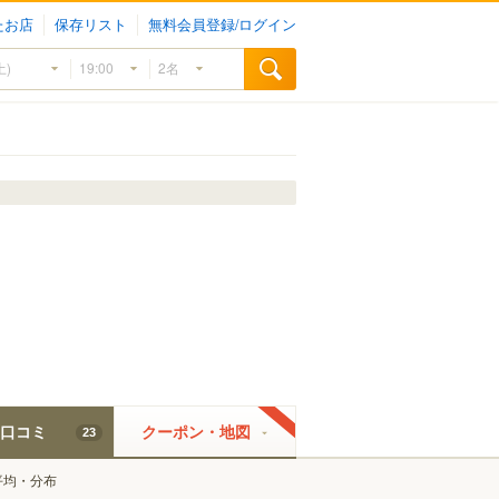
たお店
保存リスト
無料会員登録/ログイン
口コミ
クーポン・地図
23
平均・分布