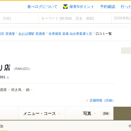
食べログについて
保有Vポイント
予約確認
行っ
葉区 居酒屋
あおば通駅 居酒屋
全席個室 楽蔵 仙台青葉通り店
口コミ一覧
り店
（RAKUZO）
991
人
酒屋
焼き鳥
鍋
店舗情報（詳細）
メニュー・コース
写真
256
)
3