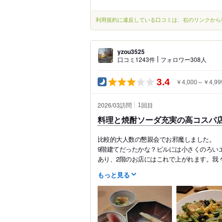
利用規約に違反している口コミは、右のリンクから
yzou3525
口コミ1243件
フォロワー308人
3.4
￥4,000～￥4,99
2026/03訪問
回目
1
料理と焼酎ソーダ充実の高コスパ
比較的大人数の懇親会でお邪魔しました。
9階建てだったかな？ビルには小さくのろい
あり、2階のお店にはこれで上がれます。我々は
もっと見る