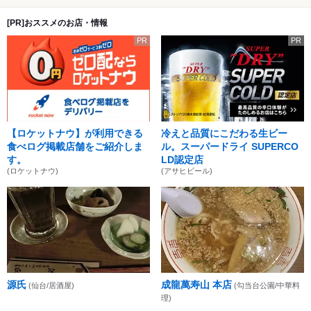
[PR]おススメのお店・情報
PR
PR
【ロケットナウ】が利用できる
冷えと品質にこだわる生ビー
食べログ掲載店舗をご紹介しま
ル。スーパードライ SUPERCO
す。
LD認定店
(ロケットナウ)
(アサヒビール)
源氏
成龍萬寿山 本店
(仙台/居酒屋)
(勾当台公園/中華料
理)