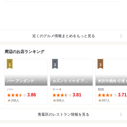
近くのグルメ情報まとめをもっと見る
周辺のお店ランキング
1
2
3
バー アンダンテ
カズノリ イケダ アン
米沢牛焼肉 仔虎 
ディヴィデュエル エ
駅前店
バー
ケーキ
焼肉
スパル仙台店
3.86
3.81
3.71
208人
606人
937人
青葉区
のレストラン情報を見る