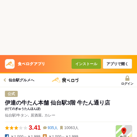
インストール
アプリで開く
仙台駅グルメへ
ログイン
公式
伊達の牛たん本舗 仙台駅3階 牛たん通り店
(だてのぎゅうたんほんぽ)
仙台駅/牛タン､ 居酒屋､ カレー
3.41
935
人
10063
人
￥1,000～￥1,999
￥1,000～￥1,999