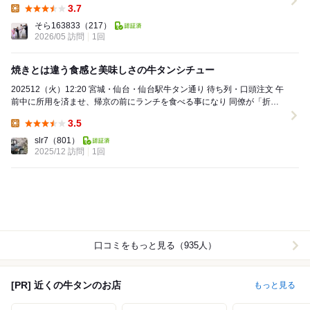
3.7
Lunch:
そら163833
（217）
2026/05 訪問
1回
焼きとは違う食感と美味しさの牛タンシチュー
202512（火）12:20 宮城・仙台・仙台駅牛タン通り 待ち列・口頭注文 午
前中に所用を済ませ、帰京の前にランチを食べる事になり 同僚が「折角
なので牛タンを食べたい...
3.5
Lunch:
slr7
（801）
2025/12 訪問
1回
口コミをもっと見る（935人）
[PR] 近くの牛タンのお店
もっと見る