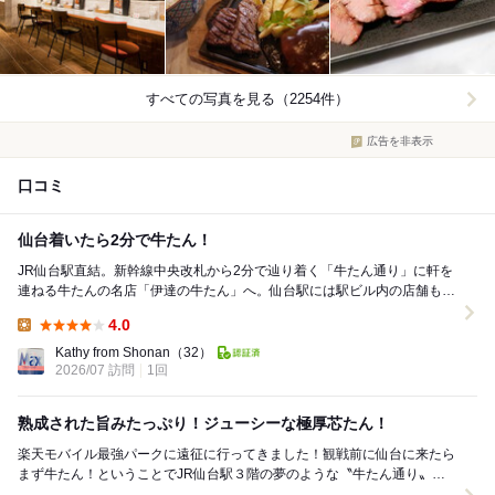
すべての写真を見る（2254件）
広告を非表示
口コミ
仙台着いたら2分で牛たん！
JR仙台駅直結。新幹線中央改札から2分で辿り着く「牛たん通り」に軒を
連ねる牛たんの名店「伊達の牛たん」へ。仙台駅には駅ビル内の店舗も含
めて伊達の牛たんが3店ありますが、イートインで...
4.0
Lunch:
Kathy from Shonan
（32）
2026/07 訪問
1回
熟成された旨みたっぷり！ジューシーな極厚芯たん！
楽天モバイル最強パークに遠征に行ってきました！観戦前に仙台に来たら
まず牛たん！ということでJR仙台駅３階の夢のような〝牛たん通り〟へ
♪♪ 牛たん以外にも〝すし通り〟と〝ずんだ小径...