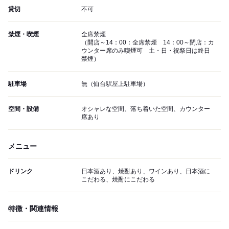
貸切
不可
禁煙・喫煙
全席禁煙
（開店～14：00：全席禁煙 14：00～閉店：カ
ウンター席のみ喫煙可 土・日・祝祭日は終日
禁煙）
駐車場
無（仙台駅屋上駐車場）
空間・設備
オシャレな空間、落ち着いた空間、カウンター
席あり
メニュー
ドリンク
日本酒あり、焼酎あり、ワインあり、日本酒に
こだわる、焼酎にこだわる
特徴・関連情報