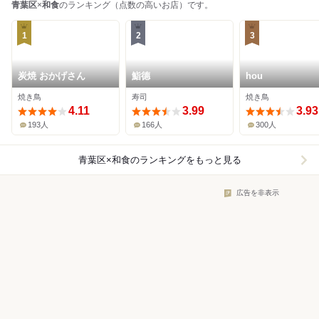
青葉区
×
和食
のランキング（点数の高いお店）です。
1
2
3
炭焼 おかげさん
鮨德
hou
焼き鳥
寿司
焼き鳥
4.11
3.99
3.93
193人
166人
300人
青葉区×和食
のランキングをもっと見る
広告を非表示