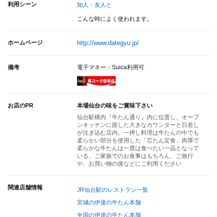
利用シーン
知人・友人と
こんな時によく使われます。
ホームページ
http://www.dategyu.jp/
備考
電子マネー：Suica利用可
瓶コーク提供店
お店のPR
本場仙台の味をご賞味下さい
仙台駅構内『牛たん通り』内に位置し、オープ
ンキッチンに面した大きなカウンターと日差し
が注ぎ込む店内。一押し料理は牛たんの中でも
柔らかい部分を使用した「芯たん定食」肉厚で
柔らかな牛たんは一度は食べたい一品となって
いる。ご家族でのお食事はもちろん、ご旅行
や、お買い物の後などにご利用ください
関連店舗情報
JR仙台駅のレストラン一覧
宮城の伊達の牛たん本舗
全国の伊達の牛たん本舗