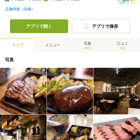
店舗情報（詳細）
アプリで開く
アプリで保存
写真
口コミ
トップ
メニュー
2064
935
写真