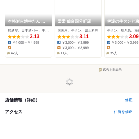
本格炭火焼牛たん 居
団欒 仙台国分町店
伊達の牛タンと
酒屋 集合郎 本店
土料理 善之助
居酒屋、日本酒バー、牛タン
居酒屋、牛タン、郷土料理
牛タン、焼き鳥、海
3.13
3.11
3.09
￥4,000～￥4,999
￥3,000～￥3,999
￥3,000～￥3,999
Dinner:
Dinner:
Dinner:
-
￥3,000～￥3,999
-
Lunch:
Lunch:
Lunch:
42人
11人
35人
広告を非表示
店舗情報（詳細）
修正
アクセス
住所を修正