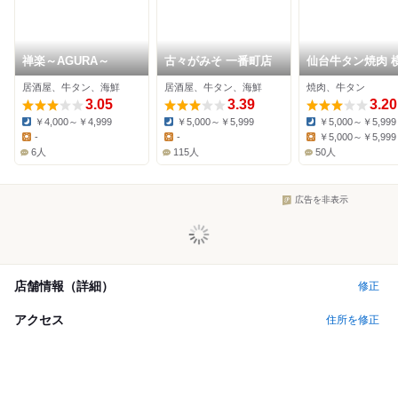
禅楽～AGURA～
古々がみそ 一番町店
仙台牛タン焼肉 
居酒屋、牛タン、海鮮
居酒屋、牛タン、海鮮
焼肉、牛タン
3.05
3.39
3.20
￥4,000～￥4,999
￥5,000～￥5,999
￥5,000～￥5,999
Dinner:
Dinner:
Dinner:
-
-
￥5,000～￥5,999
Lunch:
Lunch:
Lunch:
6人
115人
50人
広告を非表示
店舗情報（詳細）
修正
アクセス
住所を修正