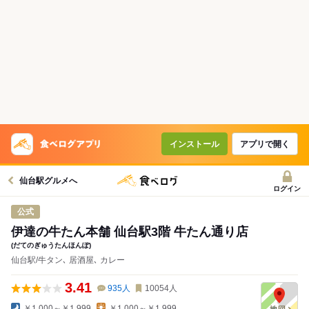
インストール
アプリで開く
仙台駅グルメへ
ログイン
公式
伊達の牛たん本舗 仙台駅3階 牛たん通り店
(だてのぎゅうたんほんぽ)
仙台駅/牛タン､ 居酒屋､ カレー
3.41
935
人
10054
人
￥1,000～￥1,999
￥1,000～￥1,999