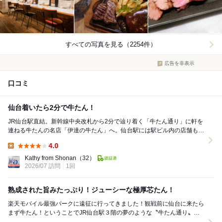
すべての写真を見る（2254件）
広告を非表示
口コミ
仙台着いたら2分で牛たん！
JR仙台駅直結。新幹線中央改札から2分で辿り着く「牛たん通り」に軒を
連ねる牛たんの名店「伊達の牛たん」へ。仙台駅には駅ビル内の店舗も含
めて伊達の牛たんが3店ありますが、イートインで...
4.0
Lunch:
Kathy from Shonan
（32）
2026/07 訪問
1回
熟成された旨みたっぷり！ジューシーな極厚芯たん！
楽天モバイル最強パークに遠征に行ってきました！観戦前に仙台に来たら
まず牛たん！ということでJR仙台駅３階の夢のような〝牛たん通り〟へ
♪♪ 牛たん以外にも〝すし通り〟と〝ずんだ小径...