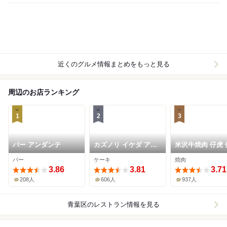
近くのグルメ情報まとめをもっと見る
周辺のお店ランキング
1
2
3
バー アンダンテ
カズノリ イケダ アン
米沢牛焼肉 仔虎 
ディヴィデュエル エ
駅前店
バー
ケーキ
焼肉
スパル仙台店
3.86
3.81
3.71
208人
606人
937人
青葉区
のレストラン情報を見る