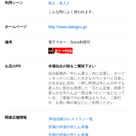
利用シーン
知人・友人と
こんな時によく使われます。
ホームページ
http://www.dategyu.jp/
備考
電子マネー：Suica利用可
瓶コーク提供店
お店のPR
本場仙台の味をご賞味下さい
仙台駅構内『牛たん通り』内に位置し、オープ
ンキッチンに面した大きなカウンターと日差し
が注ぎ込む店内。一押し料理は牛たんの中でも
柔らかい部分を使用した「芯たん定食」肉厚で
柔らかな牛たんは一度は食べたい一品となって
いる。ご家族でのお食事はもちろん、ご旅行
や、お買い物の後などにご利用ください
関連店舗情報
JR仙台駅のレストラン一覧
宮城の伊達の牛たん本舗
全国の伊達の牛たん本舗