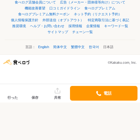
食べログ店舗会員について
広告（メーカー・団体様等向け）について
機能改善要望
口コミガイドライン
食べログプレミアム
食べログプレミアム無料クーポン
ネット予約（リクエスト予約）
個人情報保護方針
外部送信（オプトアウト）
特定商取引法に基づく表記
推奨環境
ヘルプ・お問い合わせ
採用情報
企業情報
キーワード一覧
サイトマップ
チェーン一覧
言語：
English
简体中文
繁體中文
한국어
日本語
©Kakaku.com, Inc.
電話
行った
保存
共有