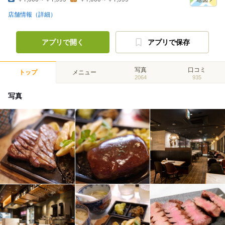
店舗情報（詳細）
アプリで開く
アプリで保存
写真
口コミ
トップ
メニュー
2064
935
写真