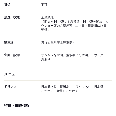
貸切
不可
禁煙・喫煙
全席禁煙
（開店～14：00：全席禁煙 14：00～閉店：カ
ウンター席のみ喫煙可 土・日・祝祭日は終日
禁煙）
駐車場
無（仙台駅屋上駐車場）
空間・設備
オシャレな空間、落ち着いた空間、カウンター
席あり
メニュー
ドリンク
日本酒あり、焼酎あり、ワインあり、日本酒に
こだわる、焼酎にこだわる
特徴・関連情報