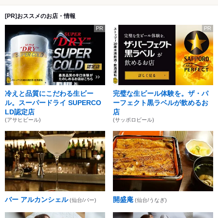
[PR]おススメのお店・情報
PR
PR
冷えと品質にこだわる生ビー
完璧な生ビール体験を。ザ・パ
ル。スーパードライ SUPERCO
ーフェクト黒ラベルが飲めるお
LD認定店
店
(アサヒビール)
(サッポロビール)
バー アルカンシェル
開盛庵
(仙台/バー)
(仙台/うなぎ)