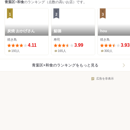
青葉区
×
和食
のランキング（点数の高いお店）です。
1
2
3
炭焼 おかげさん
鮨德
hou
焼き鳥
寿司
焼き鳥
4.11
3.99
3.93
193人
165人
300人
青葉区×和食
のランキングをもっと見る
広告を非表示