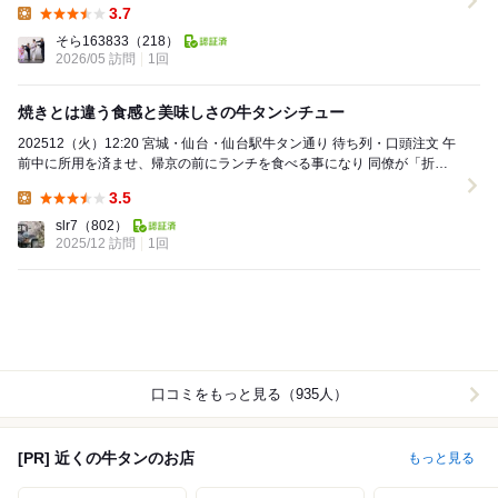
3.7
Lunch:
そら163833
（218）
2026/05 訪問
1回
焼きとは違う食感と美味しさの牛タンシチュー
202512（火）12:20 宮城・仙台・仙台駅牛タン通り 待ち列・口頭注文 午
前中に所用を済ませ、帰京の前にランチを食べる事になり 同僚が「折角
なので牛タンを食べたい...
3.5
Lunch:
slr7
（802）
2025/12 訪問
1回
口コミをもっと見る（935人）
[PR] 近くの牛タンのお店
もっと見る