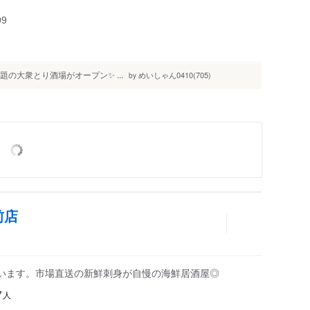
99
話題の大衆とり酒場がオープン✨ ...
めいしゃん0410(705)
by
前店
います。市場直送の新鮮刺身が自慢の海鮮居酒屋◎
人
7