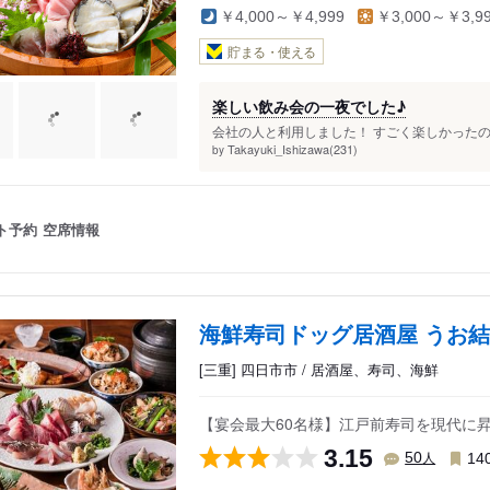
￥4,000～￥4,999
￥3,000～￥3,9
貯まる・使える
楽しい飲み会の一夜でした♪
会社の人と利用しました！ すごく楽しかったの
Takayuki_Ishizawa(231)
by
ト予約
空席情報
海鮮寿司ドッグ居酒屋 うお
[三重] 四日市市 / 居酒屋、寿司、海鮮
【宴会最大60名様】江戸前寿司を現代に
3.15
人
50
14