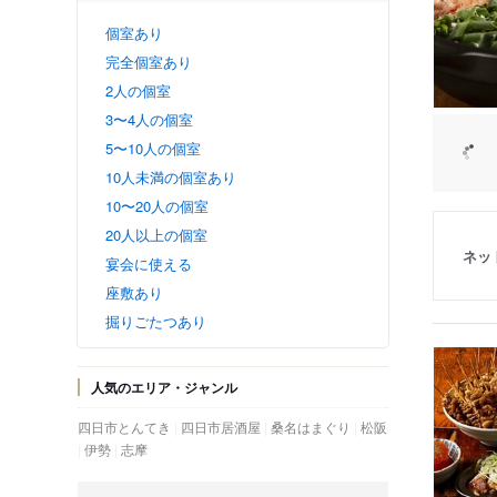
個室あり
完全個室あり
2人の個室
3〜4人の個室
5〜10人の個室
10人未満の個室あり
10〜20人の個室
20人以上の個室
ネッ
宴会に使える
座敷あり
掘りごたつあり
人気のエリア・ジャンル
四日市とんてき
四日市居酒屋
桑名はまぐり
松阪
伊勢
志摩