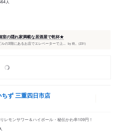
人
564
全個室の隠れ家満載な居酒屋で乾杯★
tビルの3階にあるお店でエレベーターで上...
柊。(231)
by
いちず 三重四日市店
りレモンサワー＆ハイボール・秘伝かわ串109円！
人