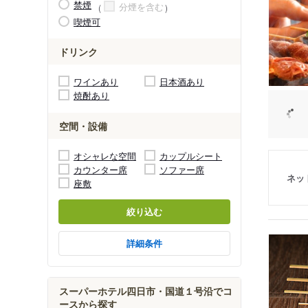
禁煙
分煙を含む
喫煙可
ドリンク
ワインあり
日本酒あり
焼酎あり
空間・設備
オシャレな空間
カップルシート
カウンター席
ソファー席
ネッ
座敷
絞り込む
詳細条件
スーパーホテル四日市・国道１号沿でコ
ースから探す