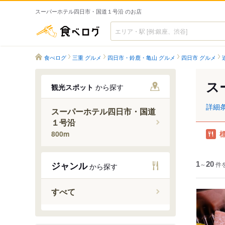
スーパーホテル四日市・国道１号沿 のお店
食べログ
食べログ
三重 グルメ
四日市・鈴鹿・亀山 グルメ
四日市 グルメ
ス
観光スポット
から探す
詳細
スーパーホテル四日市・国道
１号沿
800m
ジャンル
1
～
20
件
から探す
すべて