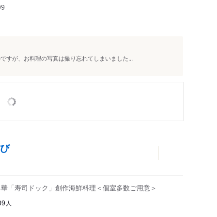
99
ですが、お料理の写真は撮り忘れてしまいました...
結び
昇華「寿司ドック」創作海鮮料理＜個室多数ご用意＞
人
09