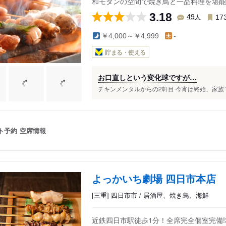
和モダンの空間で焼き鳥と一品料理を堪能
3.18
人
49
17
￥4,000～￥4,999
-
貯まる・使える
お口直しという変化球ですが…
チキンメンタルからの2軒目 今宵は終始、家族で
ト予約
空席情報
よっかいち劇場 四日市本店
[三重] 四日市市 / 居酒屋、焼き鳥、海鮮
近鉄四日市駅徒歩1分！全席完全個室完備!