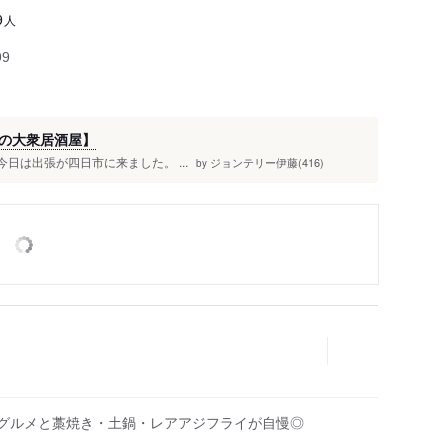
人
9
99
の大衆居酒屋】
 今日は出張が四日市に来ました。 ...
ジョンテリー伊藤(416)
by
当地グルメと藁焼き・土鍋・レアアジフライが自慢◎