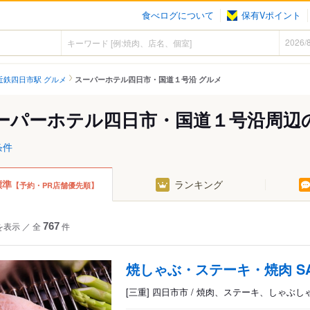
食べログについて
保有Vポイント
近鉄四日市駅 グルメ
スーパーホテル四日市・国道１号沿 グルメ
ーパーホテル四日市・国道１号沿周辺
条件
標準
ランキング
【予約・PR店舗優先順】
を表示
／
全
767
件
焼しゃぶ・ステーキ・焼肉 SA
[三重] 四日市市 / 焼肉、ステーキ、しゃぶし