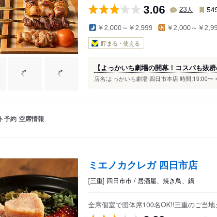
3.06
人
23
54
￥2,000～￥2,999
￥2,000～￥2,9
貯まる・使える
【よっかいち劇場の開幕！コスパも抜群
店名:よっかいち劇場 四日市本店 時間:19:00〜
ト予約
空席情報
ミエノカクレガ 四日市店
[三重] 四日市市 / 居酒屋、焼き鳥、鍋
全席個室で団体席100名OK!!三重のご