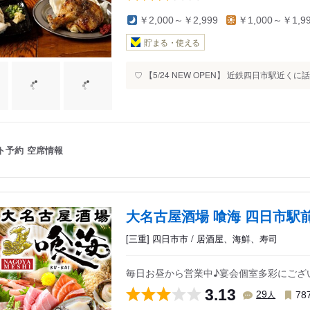
￥2,000～￥2,999
￥1,000～￥1,9
貯まる・使える
♡ 【5/24 NEW OPEN】 近鉄四日市駅近くに
ト予約
空席情報
大名古屋酒場 喰海 四日市駅
[三重] 四日市市 / 居酒屋、海鮮、寿司
毎日お昼から営業中♪宴会個室多彩にござ
3.13
人
29
78