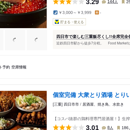
3.29
人
144
2
￥3,000～￥3,999
-
貯まる・使える
四日市で楽しむ三重飯尽くし!!全席完
近鉄四日市駅から徒歩7分程。 Food Marke
ト予約
空席情報
個室完備 大衆とり酒場 とり
[三重] 四日市市 / 居酒屋、焼き鳥、水炊き
【コスパ抜群の鶏料理専門居酒屋！】生搾
3.01
人
8
186