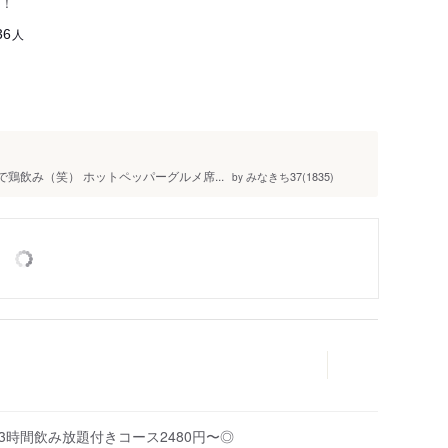
！
人
36
鶏飲み（笑） ホットペッパーグルメ席...
みなきち37(1835)
by
3時間飲み放題付きコース2480円〜◎