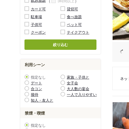
飲み放題
3時間以上
カード可
貸切可
駐車場
食べ放題
子供可
ペット可
クーポン
テイクアウト
絞り込む
利用シーン
指定なし
家族・子供と
ネッ
デート
女子会
合コン
大人数の宴会
接待
一人で入りやすい
知人・友人と
禁煙・喫煙
指定なし