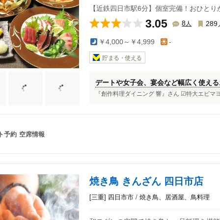
【近鉄四日市駅6分】個室完備！おひとり
3.05
人
8
289
￥4,000～￥4,999
-
貯まる・使える
デートや女子会、宴会など幅広く使える
『創作料理ダイニング 響』さん ☑︎特大エビマヨネ
ト予約
空席情報
焼き鳥 きんざん 四日市店
[三重] 四日市市 / 焼き鳥、居酒屋、鳥料理