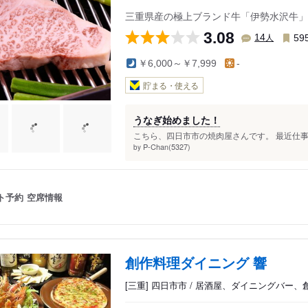
三重県産の極上ブランド牛「伊勢水沢牛」
3.08
人
14
59
￥6,000～￥7,999
-
貯まる・使える
うなぎ始めました！
こちら、四日市市の焼肉屋さんです。 最近仕事
P-Chan(5327)
by
ト予約
空席情報
創作料理ダイニング 響
[三重] 四日市市 / 居酒屋、ダイニングバー、