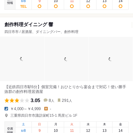
8
9
10
11
12
13
14
8
/
情報
創作料理ダイニング 響
四日市市 / 居酒屋、ダイニングバー、創作料理
【近鉄四日市駅6分】個室完備！おひとりから宴会まで対応！使い勝手
抜群の創作料理居酒屋
3.05
8
291
人
人
￥4,000～￥4,999
-
三重県四日市市諏訪栄町15-1 馬里ビル 1F
土
日
月
火
水
木
金
空席
8
9
10
11
12
13
14
8
/
情報