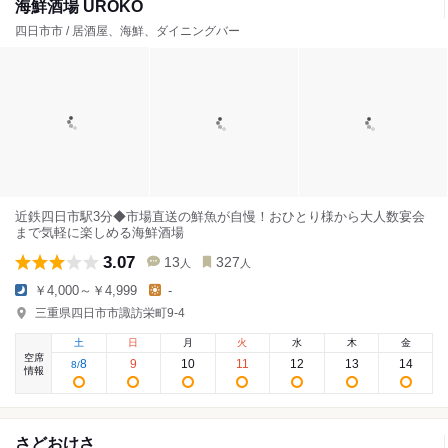
海鮮酒場 UROKO
四日市市 / 居酒屋、海鮮、ダイニングバー
近鉄四日市駅3分◆市場直送の鮮魚が自慢！おひとり様から大人数宴会
まで気軽に楽しめる海鮮酒場
3.07
13
327
人
人
￥4,000～￥4,999
-
三重県四日市市諏訪栄町9-4
土
日
月
火
水
木
金
空席
8
9
10
11
12
13
14
8
/
情報
さどおけさ