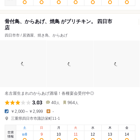
骨付鳥、からあげ、焼鳥 がブリチキン。 四日市
店
四日市市 / 居酒屋、焼き鳥、からあげ
名古屋生まれのからあげ酒場！各種宴会受付中◎
3.03
40
964
人
人
￥2,000～￥2,999
-
三重県四日市市諏訪栄町11-1
土
日
月
火
水
木
金
空席
8
9
10
11
12
13
14
8
/
情報