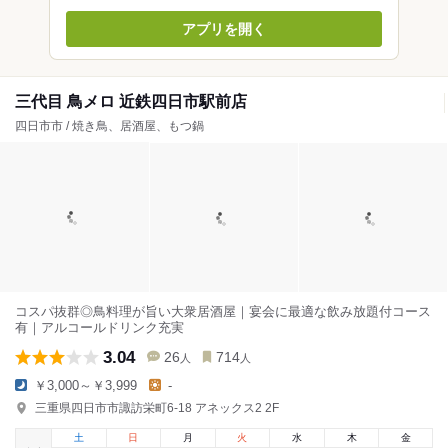
アプリを開く
三代目 鳥メロ 近鉄四日市駅前店
四日市市 / 焼き鳥、居酒屋、もつ鍋
コスパ抜群◎鳥料理が旨い大衆居酒屋｜宴会に最適な飲み放題付コース
有｜アルコールドリンク充実
3.04
26
714
人
人
￥3,000～￥3,999
-
三重県四日市市諏訪栄町6-18 アネックス2 2F
土
日
月
火
水
木
金