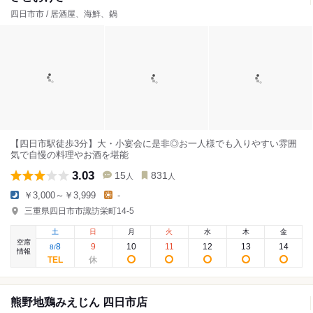
四日市市 / 居酒屋、海鮮、鍋
【四日市駅徒歩3分】大・小宴会に是非◎お一人様でも入りやすい雰囲
気で自慢の料理やお酒を堪能
3.03
15
831
人
人
￥3,000～￥3,999
-
三重県四日市市諏訪栄町14-5
土
日
月
火
水
木
金
空席
8
9
10
11
12
13
14
8
/
情報
熊野地鶏みえじん 四日市店