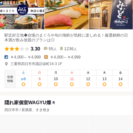
駅近好立地◆自慢のまぐろや旬の海鮮が気軽に楽しめる！厳選銘柄の日
本酒が飲み放題のプランは◎
3.30
55
1236
人
人
￥4,000～￥4,999
￥4,000～￥4,999
三重県四日市市諏訪栄町16-3 1F
土
日
月
火
水
木
金
空席
8
9
10
11
12
13
14
8
/
情報
隠れ家個室WAGYU燦々
四日市市 / 居酒屋、すき焼き