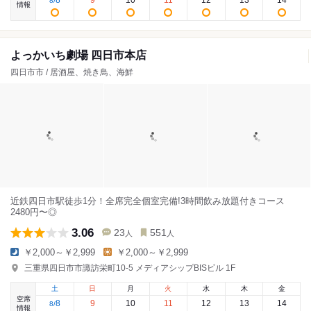
8
9
10
11
12
13
14
8
/
情報
よっかいち劇場 四日市本店
四日市市 / 居酒屋、焼き鳥、海鮮
近鉄四日市駅徒歩1分！全席完全個室完備!3時間飲み放題付きコース
2480円〜◎
3.06
23
551
人
人
￥2,000～￥2,999
￥2,000～￥2,999
三重県四日市市諏訪栄町10-5 メディアシップBISビル 1F
土
日
月
火
水
木
金
空席
8
9
10
11
12
13
14
8
/
情報