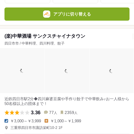
アプリに切り替える
(楽)中華酒場 サンクスチャイナタウン
四日市市 / 中華料理、四川料理、餃子
近鉄四日市駅2分◆四川麻婆豆腐や手作り餃子で中華飲み♪お一人様から
50名様以上の団体まで！
3.36
77
2359
人
人
￥3,000～￥3,999
￥1,000～￥1,999
三重県四日市市諏訪栄町10-2 1F