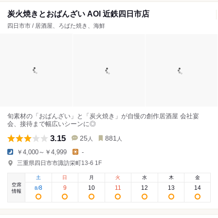
炭火焼きとおばんざい AOI 近鉄四日市店
四日市市 / 居酒屋、ろばた焼き、海鮮
旬素材の「おばんざい」と「炭火焼き」が自慢の創作居酒屋 会社宴
会、接待まで幅広いシーンに◎
3.15
25
881
人
人
￥4,000～￥4,999
-
三重県四日市市諏訪栄町13-6 1F
土
日
月
火
水
木
金
空席
8
9
10
11
12
13
14
8
/
情報