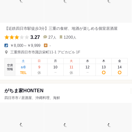
【近鉄四日市駅徒歩3分】三重の食材、地酒が楽しめる個室居酒屋
3.27
27
1200
人
人
￥8,000～￥9,999
-
三重県四日市市諏訪栄町11-1 アピカビル 1F
土
日
月
火
水
木
金
空席
8
9
10
11
12
13
14
8
/
情報
がちま家HONTEN
四日市市 / 居酒屋、沖縄料理、海鮮