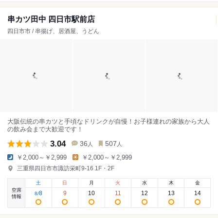
串カツ田中 四日市駅前店
四日市市 / 串揚げ、居酒屋、うどん
大阪伝統の串カツと手頃なドリンクが自慢！お子様連れの家族から大人
の飲み会まで大歓迎です！
3.04
36
507
人
人
￥2,000～￥2,999
￥2,000～￥2,999
三重県四日市市諏訪栄町9-16 1F・2F
土
日
月
火
水
木
金
空席
8
9
10
11
12
13
14
8
/
情報