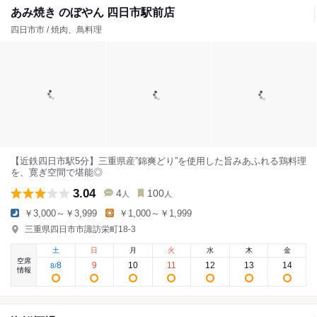
あみ焼き のぼやん 四日市駅前店
四日市市 / 焼肉、鳥料理
【近鉄四日市駅5分】三重県産”錦爽どり”を使用した旨みあふれる鶏料理
を、寛ぎ空間で堪能◎
3.04
4
100
人
人
￥3,000～￥3,999
￥1,000～￥1,999
三重県四日市市諏訪栄町18-3
土
日
月
火
水
木
金
空席
8
9
10
11
12
13
14
8
/
情報