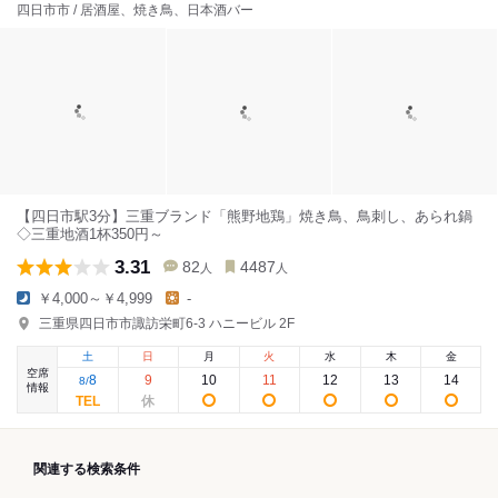
四日市市 / 居酒屋、焼き鳥、日本酒バー
【四日市駅3分】三重ブランド「熊野地鶏」焼き鳥、鳥刺し、あられ鍋
◇三重地酒1杯350円～
3.31
82
4487
人
人
￥4,000～￥4,999
-
三重県四日市市諏訪栄町6-3 ハニービル 2F
土
日
月
火
水
木
金
空席
8
9
10
11
12
13
14
8
/
情報
関連する検索条件