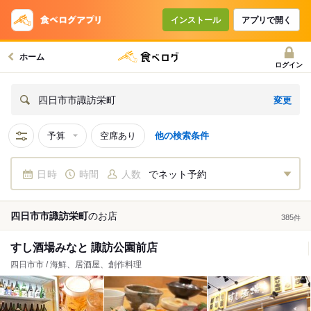
インストール
アプリで開く
ホーム
ログイン
変更
四日市市諏訪栄町
予算
空席あり
他の検索条件
日時
時間
人数
でネット予約
四日市市諏訪栄町
の
お店
385
件
すし酒場みなと 諏訪公園前店
四日市市 / 海鮮、居酒屋、創作料理