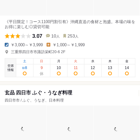
《平日限定！コース1100円割引有》沖縄直送の食材と泡盛。本場の味を
お得に楽しむ◎貸切可能
3.07
10
253
人
人
￥3,000～￥3,999
￥1,000～￥1,999
三重県四日市市諏訪栄町20-6 2F
土
日
月
火
水
木
金
空席
8
9
10
11
12
13
14
8
/
情報
玄品 四日市 ふぐ・うなぎ料理
四日市市 / ふぐ、うなぎ、日本料理