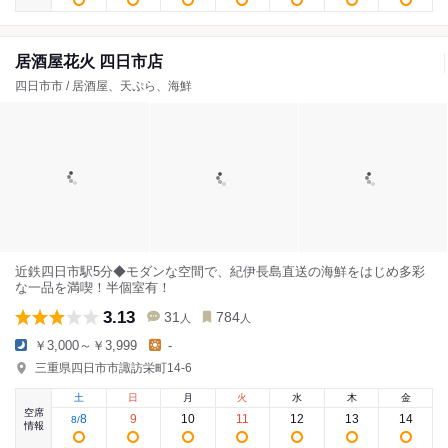
居酒屋花火 四日市店
四日市市 / 居酒屋、天ぷら、海鮮
近鉄四日市駅5分◆モダンな空間で、紀伊長島直送の海鮮をはじめ多彩
な一品を満喫！半個室有！
3.13
31
784
人
人
￥3,000～￥3,999
-
三重県四日市市諏訪栄町14-6
土
日
月
火
水
木
金
空席
8
9
10
11
12
13
14
8
/
情報