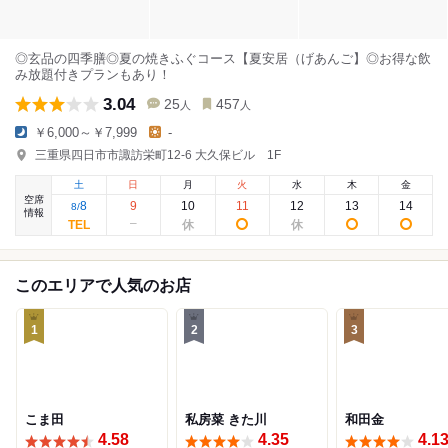
◎玄品の四季膳◎夏の焼きふぐコース【夏安居（げあんご】◎お得な飲
み放題付きプランもあり！
3.04
25
457
人
人
￥6,000～￥7,999
-
三重県四日市市諏訪栄町12-6 大久保ビル 1F
土
日
月
火
水
木
金
空席
8
9
10
11
12
13
14
8
/
情報
このエリアで人気のお店
1
2
3
こま田
私房菜 きた川
和田金
4.58
4.35
4.1