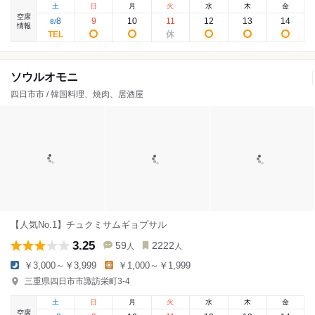
土
日
月
火
水
木
金
空席
8
9
10
11
12
13
14
8
/
情報
ソウルオモニ
四日市市 / 韓国料理、焼肉、居酒屋
【人気No.1】チュクミサムギョプサル
3.25
59
2222
人
人
￥3,000～￥3,999
￥1,000～￥1,999
三重県四日市市諏訪栄町3-4
土
日
月
火
水
木
金
空席