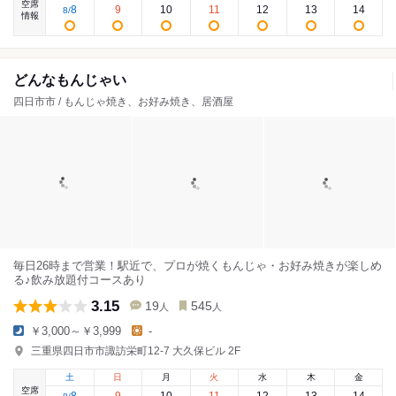
空席
8
9
10
11
12
13
14
8
/
情報
どんなもんじゃい
四日市市 / もんじゃ焼き、お好み焼き、居酒屋
毎日26時まで営業！駅近で、プロが焼くもんじゃ・お好み焼きが楽しめ
る♪飲み放題付コースあり
3.15
19
545
人
人
￥3,000～￥3,999
-
三重県四日市市諏訪栄町12-7 大久保ビル 2F
土
日
月
火
水
木
金
空席