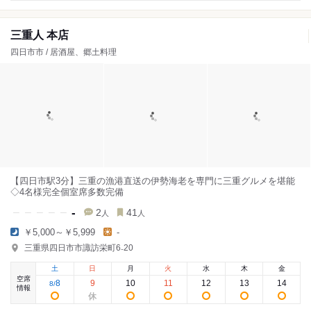
三重人 本店
四日市市 / 居酒屋、郷土料理
【四日市駅3分】三重の漁港直送の伊勢海老を専門に三重グルメを堪能
◇4名様完全個室席多数完備
-
2
41
人
人
￥5,000～￥5,999
-
三重県四日市市諏訪栄町6₋20
土
日
月
火
水
木
金
空席
8
9
10
11
12
13
14
8
/
情報