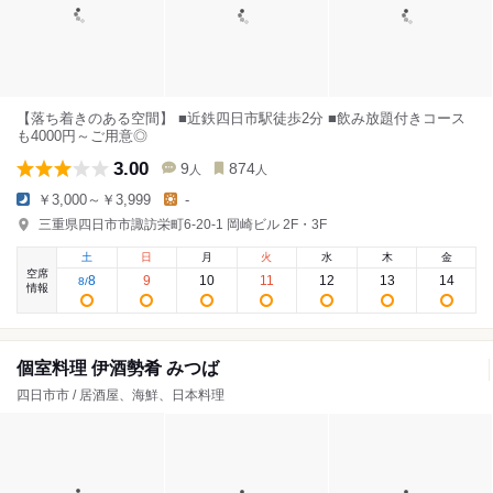
【落ち着きのある空間】 ■近鉄四日市駅徒歩2分 ■飲み放題付きコース
も4000円～ご用意◎
3.00
9
874
人
人
￥3,000～￥3,999
-
三重県四日市市諏訪栄町6-20-1 岡崎ビル 2F・3F
土
日
月
火
水
木
金
空席
8
9
10
11
12
13
14
8
/
情報
個室料理 伊酒勢肴 みつば
四日市市 / 居酒屋、海鮮、日本料理