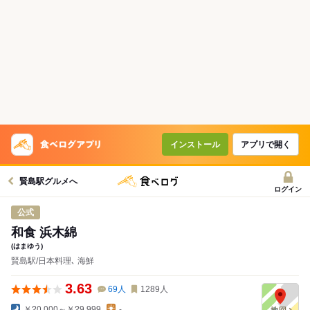
インストール
アプリで開く
賢島駅グルメへ
ログイン
公式
和食 浜木綿
(はまゆう)
賢島駅/日本料理､ 海鮮
3.63
69
人
1289
人
￥20,000～￥29,999
-