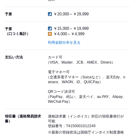
￥20,000～￥29,999
予算
￥15,000～￥19,999
予算
（口コミ集計）
￥4,000～￥4,999
利用金額分布を見る
支払い方法
カード可
（VISA、Master、JCB、AMEX、Diners）
電子マネー可
（交通系電子マネー（Suicaなど）、楽天Edy、n
anaco、WAON、iD、QUICPay）
QRコード決済可
（PayPay、d払い、楽天ペイ、au PAY、Alipay、
WeChat Pay）
領収書（適格簡易請求
適格請求書（インボイス）対応の領収書発行が
書）
可能
登録番号：T4150001012249
※最新の登録状況は国税庁インボイス制度適格