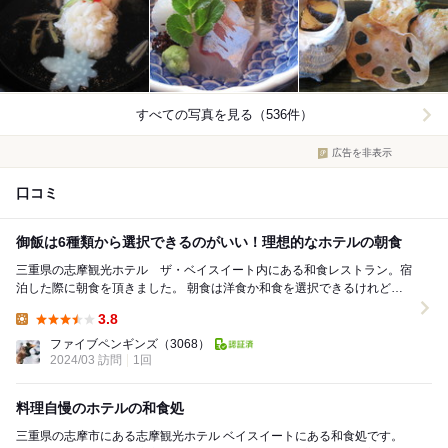
すべての写真を見る（536件）
広告を非表示
口コミ
御飯は6種類から選択できるのがいい！理想的なホテルの朝食
三重県の志摩観光ホテル ザ・ベイスイート内にある和食レストラン。宿
泊した際に朝食を頂きました。 朝食は洋食か和食を選択できるけれど、
前夜フレンチのディナーだったので和食を選び...
3.8
Lunch:
ファイブペンギンズ
（3068）
2024/03 訪問
1回
料理自慢のホテルの和食処
三重県の志摩市にある志摩観光ホテル ベイスイートにある和食処です。