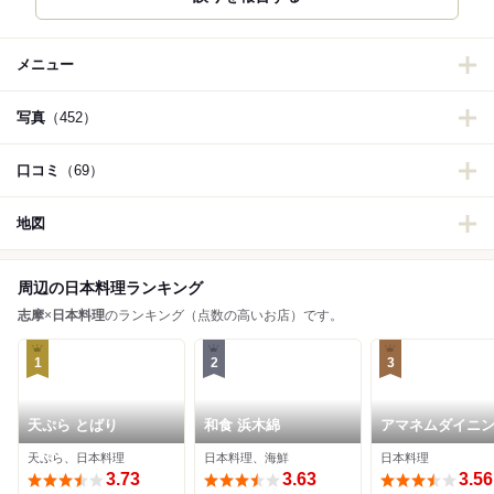
メニュー
写真
（452）
口コミ
（69）
地図
周辺の日本料理ランキング
志摩
×
日本料理
のランキング（点数の高いお店）です。
1
2
3
天ぷら とばり
和食 浜木綿
アマネムダイニ
天ぷら、日本料理
日本料理、海鮮
日本料理
3.73
3.63
3.56