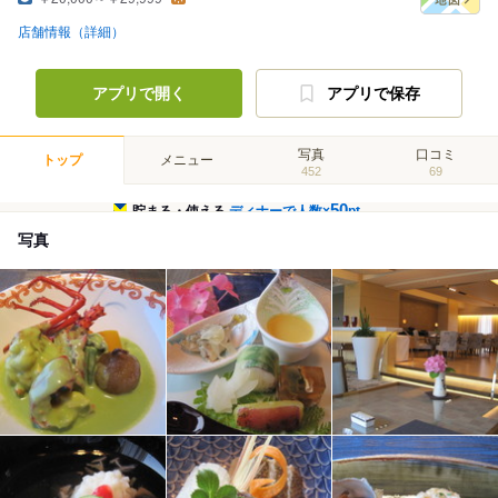
店舗情報（詳細）
アプリで開く
アプリで保存
写真
口コミ
トップ
メニュー
452
69
50
貯まる・使える
ディナーで人数×
pt
写真