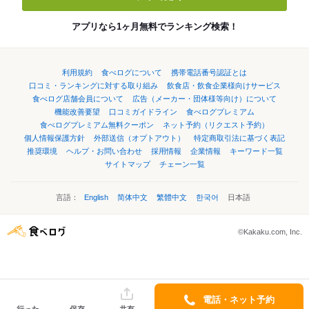
アプリなら1ヶ月無料でランキング検索！
利用規約
食べログについて
携帯電話番号認証とは
口コミ・ランキングに対する取り組み
飲食店・飲食企業様向けサービス
食べログ店舗会員について
広告（メーカー・団体様等向け）について
機能改善要望
口コミガイドライン
食べログプレミアム
食べログプレミアム無料クーポン
ネット予約（リクエスト予約）
個人情報保護方針
外部送信（オプトアウト）
特定商取引法に基づく表記
推奨環境
ヘルプ・お問い合わせ
採用情報
企業情報
キーワード一覧
サイトマップ
チェーン一覧
言語：
English
简体中文
繁體中文
한국어
日本語
©Kakaku.com, Inc.
電話・ネット予約