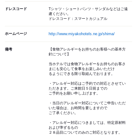
ドレスコード
Tシャツ・ショートパンツ・サンダルなどはご遠
慮ください。
ドレスコード：スマートカジュアル
ホームページ
http://www.miyakohotels.ne.jp/shima/
備考
【食物アレルギーをお持ちのお客様への基本方
針について】
当ホテルでは食物アレルギーをお持ちのお客さ
まにも安心して食事をお楽しみいただけ
るようにできる限り取組んでおります。
・アレルギー対応はご予約での対応とさせてい
ただきます。ご来館日５日前までの
ご予約をお願い申し上げます。
・当日のアレルギー対応についてご申告いただ
いた場合は、お時間を要しますので
ご了承ください。
・アレルギー対応につきましては、特定原材料
および準ずるもの
２８品目についてのみのご対応となります。