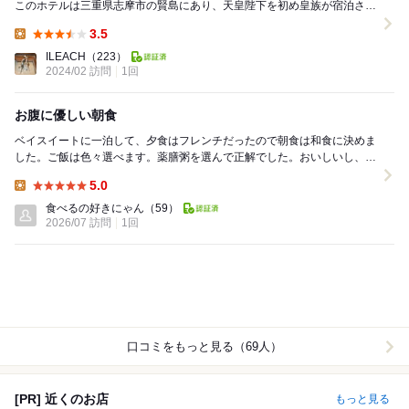
このホテルは三重県志摩市の賢島にあり、天皇陛下を初め皇族が宿泊され
たり、伊勢志摩サミットの会場になったり、...
3.5
Lunch:
ILEACH
（223）
2024/02 訪問
1回
お腹に優しい朝食
ベイスイートに一泊して、夕食はフレンチだったので朝食は和食に決めま
した。ご飯は色々選べます。薬膳粥を選んで正解でした。おいしいし、と
てもお腹に優しい朝食でした。スタッフの方も親切で...
5.0
Lunch:
食べるの好きにゃん
（59）
2026/07 訪問
1回
口コミをもっと見る（69人）
[PR] 近くのお店
もっと見る