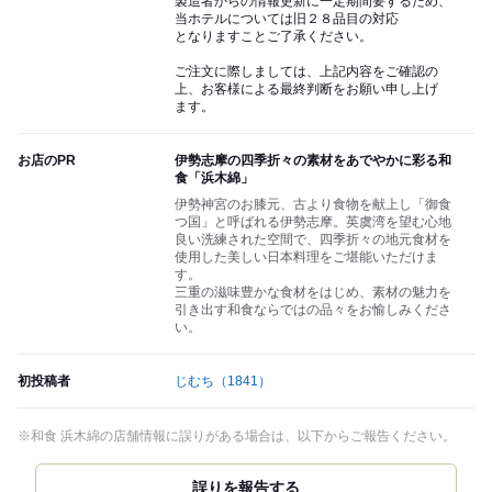
製造者からの情報更新に一定期間要するため、
当ホテルについては旧２８品目の対応
となりますことご了承ください。
ご注文に際しましては、上記内容をご確認の
上、お客様による最終判断をお願い申し上げ
ます。
お店のPR
伊勢志摩の四季折々の素材をあでやかに彩る和
食「浜木綿」
伊勢神宮のお膝元、古より食物を献上し「御食
つ国」と呼ばれる伊勢志摩。英虞湾を望む心地
良い洗練された空間で、四季折々の地元食材を
使用した美しい日本料理をご堪能いただけま
す。
三重の滋味豊かな食材をはじめ、素材の魅力を
引き出す和食ならではの品々をお愉しみくださ
い。
初投稿者
じむち
（1841）
※和食 浜木綿の店舗情報に誤りがある場合は、以下からご報告ください。
誤りを報告する