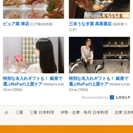
ピュア菜 津店
三谷うなぎ屋 高茶屋店
(江戸橋/自然食)
(高茶屋/う
なぎ)
特別な名入れギフトも！ 銀座で
特別な名入れギフトも！ 銀座で
選ぶReFaの上質ケア
選ぶReFaの上質ケア
PR(ReFa GIN
PR(ReFa GIN
ZA on CREA)
ZA on CREA)
Recommended by
三重
三重 日本料理
伊勢・志摩・鳥羽 日本料理
志摩 日本