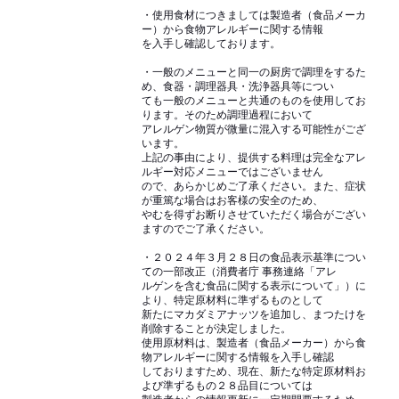
・使用食材につきましては製造者（食品メーカ
ー）から食物アレルギーに関する情報
を入手し確認しております。
・一般のメニューと同一の厨房で調理をするた
め、食器・調理器具・洗浄器具等につい
ても一般のメニューと共通のものを使用してお
ります。そのため調理過程において
アレルゲン物質が微量に混入する可能性がござ
います。
上記の事由により、提供する料理は完全なアレ
ルギー対応メニューではございません
ので、あらかじめご了承ください。また、症状
が重篤な場合はお客様の安全のため、
やむを得ずお断りさせていただく場合がござい
ますのでご了承ください。
・２０２４年３月２８日の食品表示基準につい
ての一部改正（消費者庁 事務連絡「アレ
ルゲンを含む食品に関する表示について」）に
より、特定原材料に準ずるものとして
新たにマカダミアナッツを追加し、まつたけを
削除することが決定しました。
使用原材料は、製造者（食品メーカー）から食
物アレルギーに関する情報を入手し確認
しておりますため、現在、新たな特定原材料お
よび準ずるもの２８品目については