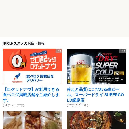
[PR]おススメのお店・情報
PR
PR
【ロケットナウ】が利用できる
冷えと品質にこだわる生ビー
食べログ掲載店舗をご紹介しま
ル。スーパードライ SUPERCO
す。
LD認定店
(ロケットナウ)
(アサヒビール)