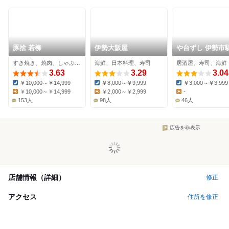
豚捨 若柳
伊勢大阪屋
や台ずし 伊勢市
町
すき焼き、焼肉、しゃぶしゃぶ
海鮮、日本料理、寿司
居酒屋、寿司、海鮮
3.63
3.29
3.04
￥10,000～￥14,999
￥8,000～￥9,999
￥3,000～￥3,999
Dinner:
Dinner:
Dinner:
￥10,000～￥14,999
￥2,000～￥2,999
-
Lunch:
Lunch:
Lunch:
153人
98人
46人
広告を非表示
店舗情報（詳細）
修正
アクセス
住所を修正