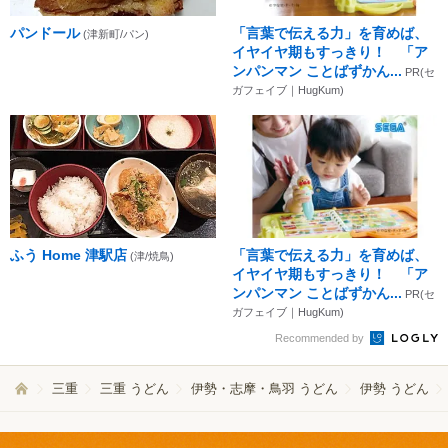
パンドール
「言葉で伝える力」を育めば、
(津新町/パン)
イヤイヤ期もすっきり！ 「ア
ンパンマン ことばずかん...
PR(セ
ガフェイブ｜HugKum)
ふう Home 津駅店
「言葉で伝える力」を育めば、
(津/焼鳥)
イヤイヤ期もすっきり！ 「ア
ンパンマン ことばずかん...
PR(セ
ガフェイブ｜HugKum)
Recommended by
三重
三重 うどん
伊勢・志摩・鳥羽 うどん
伊勢 うどん