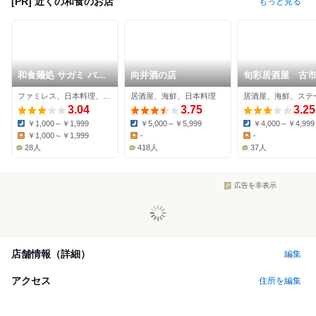
[PR] 近くの和食のお店
もっと見る
和食麺処 サガミ バイ
向井酒の店
旬彩居酒屋 古
パス伊勢店
ぼ銀
ファミレス、日本料理、そば
居酒屋、海鮮、日本料理
居酒屋、海鮮、ステ
3.04
3.75
3.25
￥1,000～￥1,999
￥5,000～￥5,999
￥4,000～￥4,999
Dinner:
Dinner:
Dinner:
￥1,000～￥1,999
-
-
Lunch:
Lunch:
Lunch:
28人
418人
37人
広告を非表示
店舗情報（詳細）
編集
アクセス
住所を編集