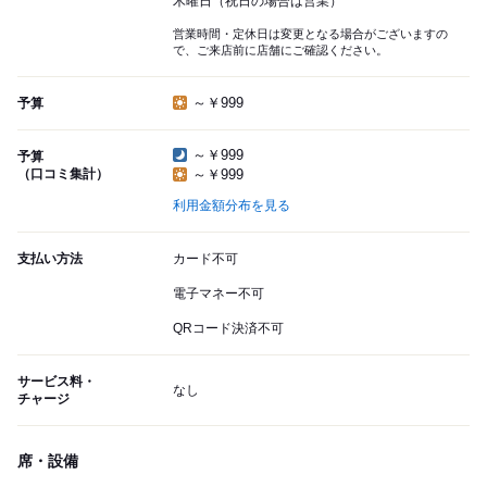
木曜日（祝日の場合は営業）
営業時間・定休日は変更となる場合がございますの
で、ご来店前に店舗にご確認ください。
～￥999
予算
～￥999
予算
（口コミ集計）
～￥999
利用金額分布を見る
支払い方法
カード不可
電子マネー不可
QRコード決済不可
サービス料・
なし
チャージ
席・設備