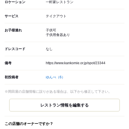
ロケーション
一軒家レストラン
サービス
テイクアウト
お子様連れ
子供可
子供用食器あり
ドレスコード
なし
備考
https://www.kankomie.or.jp/spot/23344
初投稿者
ゆんべ
（6）
※岡田屋の店舗情報に誤りがある場合は、以下から修正して下さい。
この店舗のオーナーですか？