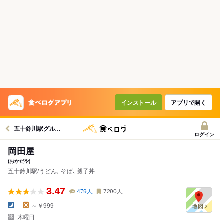
インストール
アプリで開く
五十鈴川駅グルメへ
ログイン
岡田屋
(おかだや)
五十鈴川駅/うどん､ そば､ 親子丼
3.47
479
人
7290
人
-
～￥999
木曜日