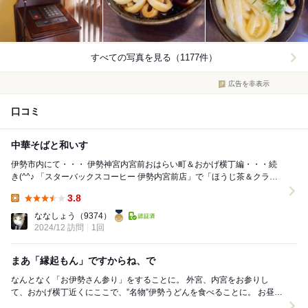
すべての写真を見る（1177件）
広告を非表示
口コミ
中華そばと和いす
伊勢市内にて・・・ 伊勢神宮内宮前おはらい町＆おかげ横丁編・・・続
き(^^♪ 「スターバックスコーヒー 伊勢内宮前店」で「ほうじ茶＆クラシ
ックティラテS」を飲んだ後、引...
3.8
Lunch:
ななしょう
（9374）
2024/12 訪問
1回
まあ「縁起もん」ですからね、で
なんとなく「お伊勢さん参り」をすることに。 外宮、内宮をお参りし
て、おかげ横丁近くにここで、”名物”伊勢うどんを食べることに。 お昼に
はちょい早い時間だったので、すんなり入店。...