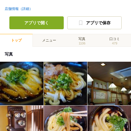
店舗情報（詳細）
アプリで開く
アプリで保存
写真
口コミ
トップ
メニュー
1106
479
写真