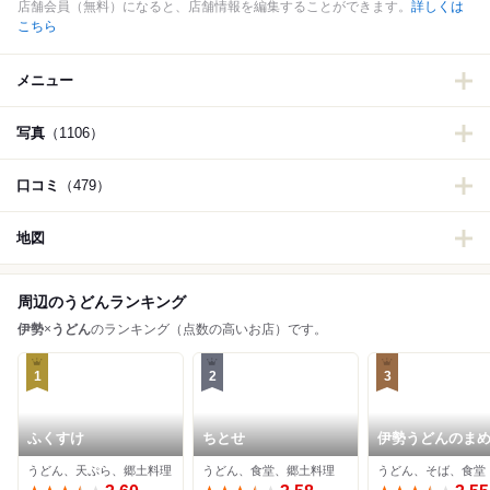
店舗会員（無料）になると、店舗情報を編集することができます。
詳しくは
こちら
メニュー
写真
（1106）
口コミ
（479）
地図
周辺のうどんランキング
伊勢
×
うどん
のランキング（点数の高いお店）です。
1
2
3
ふくすけ
ちとせ
伊勢うどんのま
うどん、天ぷら、郷土料理
うどん、食堂、郷土料理
うどん、そば、食堂