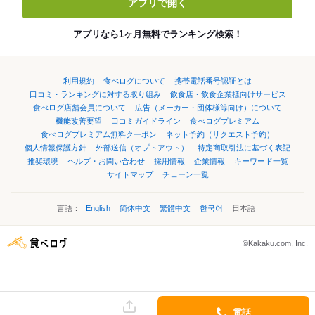
アプリで開く
アプリなら1ヶ月無料でランキング検索！
利用規約
食べログについて
携帯電話番号認証とは
口コミ・ランキングに対する取り組み
飲食店・飲食企業様向けサービス
食べログ店舗会員について
広告（メーカー・団体様等向け）について
機能改善要望
口コミガイドライン
食べログプレミアム
食べログプレミアム無料クーポン
ネット予約（リクエスト予約）
個人情報保護方針
外部送信（オプトアウト）
特定商取引法に基づく表記
推奨環境
ヘルプ・お問い合わせ
採用情報
企業情報
キーワード一覧
サイトマップ
チェーン一覧
言語：
English
简体中文
繁體中文
한국어
日本語
©Kakaku.com, Inc.
電話