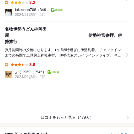
3.2
Lunch:
takechan708
（346）
2024/11 訪問
1回
名物伊勢うどん@岡田
屋 伊勢神宮参拝、伊
勢旅行
(9月訪問時の投稿になります。) 午前9時過ぎに伊勢到着。 チェックイン
までの時間で二見興玉神社参拝。 伊勢志麻スカイラインドライブ。 その
後、おかげ横丁、おはらい町を散策...
3.6
Lunch:
ぷく1969
（1545）
2024/09 訪問
1回
口コミをもっと見る（479人）