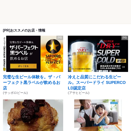
[PR]おススメのお店・情報
PR
PR
完璧な生ビール体験を。ザ・パ
冷えと品質にこだわる生ビー
ーフェクト黒ラベルが飲めるお
ル。スーパードライ SUPERCO
店
LD認定店
(サッポロビール)
(アサヒビール)