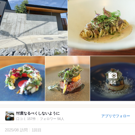
44
忖度なるべくしないように
アプリでフォロー
口コミ 157件
フォロワー 56人
2025/08 訪問
1回目