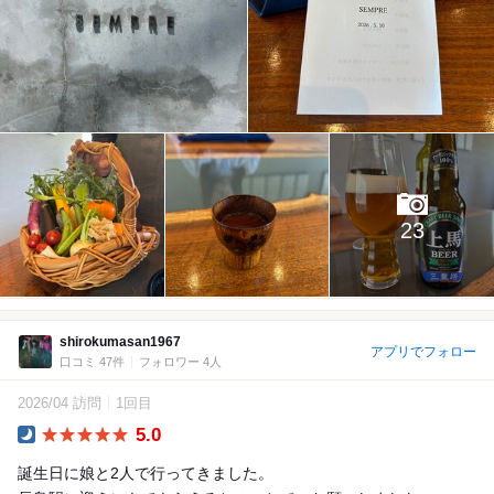
23
shirokumasan1967
アプリでフォロー
口コミ 47件
フォロワー 4人
2026/04 訪問
1回目
5.0
Dinner
誕生日に娘と2人で行ってきました。