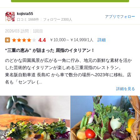
kojista55
アプリでフォロー
口コミ 1668件
フォロワー 2300人
2026/03 訪問
1回目
4.4
￥10,000～￥14,999/1人
詳細
Lunch
“三重の恵み” が詰まった 屈指のイタリアン！
のどかな田園風景が広がる一角に佇み、地元の新鮮な素材を活か
した芸術的なイタリアンが楽しめる三重屈指のレストラン。
東名阪自動車道 長島IC から車で数分の場所へ2023年に移転。店
名も「センプレ (...
詳細を見る