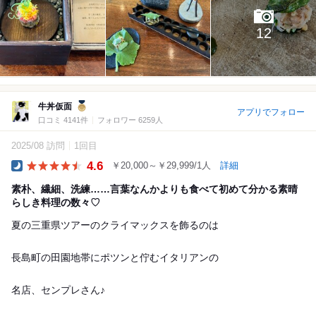
12
牛丼仮面
アプリでフォロー
口コミ 4141件
フォロワー 6259人
2025/08 訪問
1回目
4.6
￥20,000～￥29,999/1人
詳細
Dinner
素朴、繊細、洗練……言葉なんかよりも食べて初めて分かる素晴
らしき料理の数々♡
夏の三重県ツアーのクライマックスを飾るのは
長島町の田園地帯にポツンと佇むイタリアンの
名店、センプレさん♪