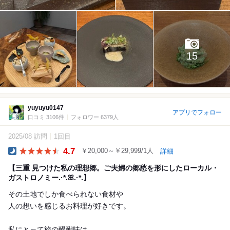
15
yuyuyu0147
アプリでフォロー
口コミ 3106件
フォロワー 6379人
2025/08 訪問
1回目
4.7
￥20,000～￥29,999/1人
詳細
Dinner
【三重 見つけた私の理想郷。ご夫婦の郷愁を形にしたローカル・
ガストロノミー.·*.ꕤ.·*.】
その土地でしか食べられない食材や
人の想いを感じるお料理が好きです。
私にとって旅の醍醐味は、