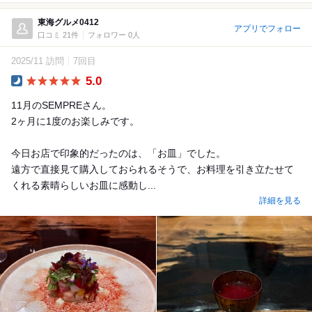
東海グルメ0412
アプリでフォロー
口コミ 21件
フォロワー 0人
2025/11 訪問
7回目
5.0
Dinner
11月のSEMPREさん。
2ヶ月に1度のお楽しみです。
今日お店で印象的だったのは、「お皿」でした。
遠方で直接見て購入しておられるそうで、お料理を引き立たせて
くれる素晴らしいお皿に感動し...
詳細を見る