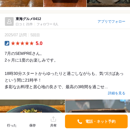
東海グルメ0412
アプリでフォロー
口コミ 21件
フォロワー 0人
2025/07 訪問
5回目
5.0
Dinner
7月のSEMPREさん。
2ヶ月に1度のお楽しみです。
18時30分スタートからゆったりと過ごしながらも、気づけばあっ
という間に21時半！
多彩なお料理と居心地の良さで、最高の3時間を過ごせ...
詳細を見る
電話・ネット予約
行った
保存
共有