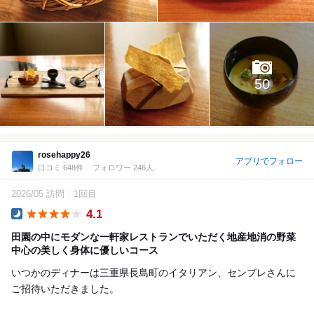
50
rosehappy26
アプリでフォロー
口コミ 648件
フォロワー 246人
2026/05 訪問
1回目
4.1
Dinner
田園の中にモダンな一軒家レストランでいただく地産地消の野菜
中心の美しく身体に優しいコース
いつかのディナーは三重県長島町のイタリアン、センプレさんに
ご招待いただきました。