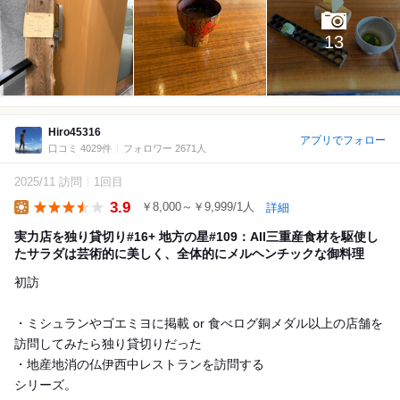
13
Hiro45316
アプリでフォロー
口コミ 4029件
フォロワー 2671人
2025/11 訪問
1回目
3.9
￥8,000～￥9,999/1人
詳細
Lunch
実力店を独り貸切り#16+ 地方の星#109：All三重産食材を駆使し
たサラダは芸術的に美しく、全体的にメルヘンチックな御料理
初訪
・ミシュランやゴエミヨに掲載 or 食べログ銅メダル以上の店舗を
訪問してみたら独り貸切りだった
・地産地消の仏伊西中レストランを訪問する
シリーズ。