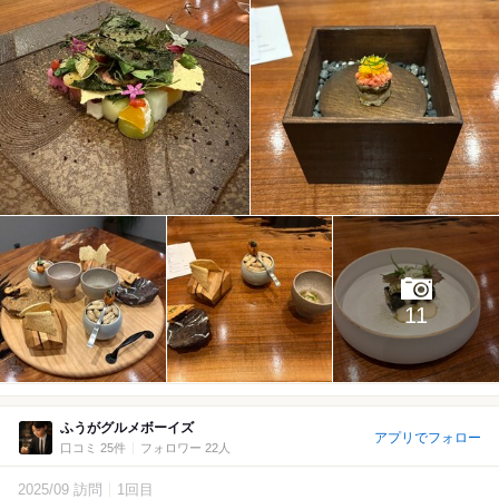
11
ふうがグルメボーイズ
アプリでフォロー
口コミ 25件
フォロワー 22人
2025/09 訪問
1回目