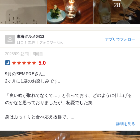
28
東海グルメ0412
アプリでフォロー
口コミ 21件
フォロワー 0人
2025/09 訪問
6回目
5.0
Dinner
9月のSEMPREさん。
2ヶ月に1度のお楽しみです。
「良い蛤が取れてなくて…」と仰っており、どのように仕上げる
のかなと思っておりましたが、杞憂でした笑
身はぷっくりと食べ応え抜群で、...
詳細を見る