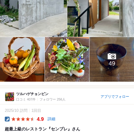
49
ツルハゲチョンピン
アプリでフォロー
口コミ 407件
フォロワー 256人
2025/10 訪問
1回目
4.9
詳細
Dinner
超最上級のレストラン『センプレ』さん