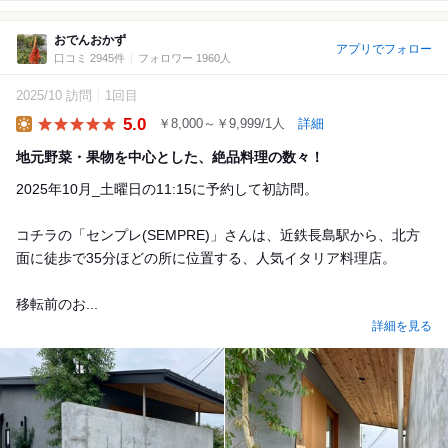
おでんおかず
アプリでフォロー
口コミ 2945件
フォロワー 1960人
2025/10 訪問
1回目
5.0
￥8,000～￥9,999/1人
詳細
Lunch
地元野菜・果物を中心とした、絶品料理の数々！
2025年10月_土曜日の11:15に予約して初訪問。
コチラの「センプレ(SEMPRE)」さんは、近鉄長島駅から、北方
面に徒歩で35分ほどの所に位置する、人気イタリア料理店。
移転前のお...
詳細を見る