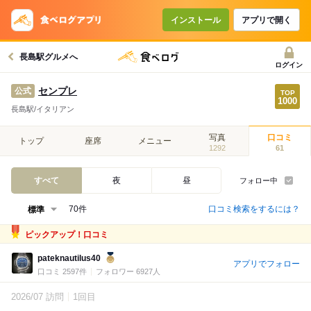
インストール
アプリで開く
長島駅グルメへ
ログイン
センプレ
公式
長島駅/イタリアン
写真
口コミ
トップ
座席
メニュー
1292
61
すべて
夜
昼
フォロー中
口コミ検索をするには？
70件
ピックアップ！口コミ
pateknautilus40
アプリでフォロー
口コミ 2597件
フォロワー 6927人
2026/07 訪問
1回目