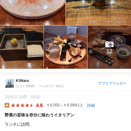
12
KSNara
アプリでフォロー
口コミ 608件
フォロワー 181人
2025/11 訪問
1回目
4.6
￥8,000～￥9,999/1人
詳細
Lunch
野菜の旨味を存分に味わうイタリアン
ランチに訪問。