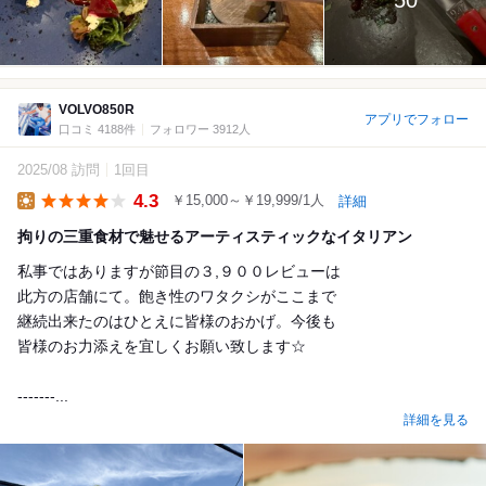
50
VOLVO850R
アプリでフォロー
口コミ 4188件
フォロワー 3912人
2025/08 訪問
1回目
4.3
￥15,000～￥19,999/1人
詳細
Lunch
拘りの三重食材で魅せるアーティスティックなイタリアン
私事ではありますが節目の３,９００レビューは
此方の店舗にて。飽き性のワタクシがここまで
継続出来たのはひとえに皆様のおかげ。今後も
皆様のお力添えを宜しくお願い致します☆
-------...
詳細を見る