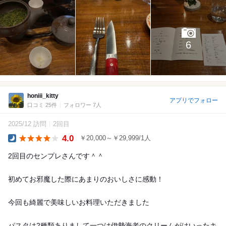
6
honiii_kitty
アプリでフォロー
口コミ 25件
フォロワー 7人
2025/12 訪問
2回目
4.0
￥20,000～￥29,999/1人
Dinner
2回目のセンプレさんです＾＾
初めてお邪魔した際にあまりのおいしさに感動！
今回も綺麗で美味しいお料理いただきました
パスタは2種類ありまして一つは伊勢海老のクリームがはいったキ