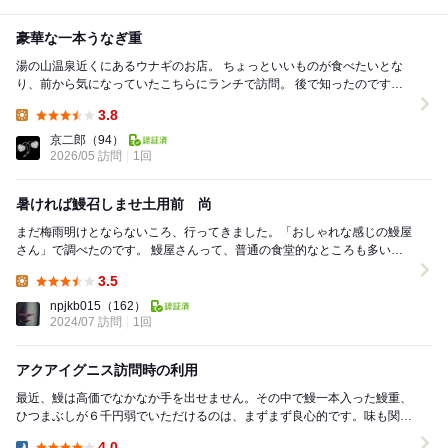
豪華な一本うなぎ重
湯の山温泉近くにあるウナギのお店。 ちょっといいものが食べたいとな
り、前から気になっていたこちらにランチで訪問。 後で知ったのです
が、アクアイグニスのホテルのレストランの内の一...
3.8
Lunch:
京二郎
（94）
2026/05 訪問
1回
暑ければ鰻召しませ土用前 尚
まだ梅雨明けとならないころ、行ってきました。「おしゃれな感じの鰻屋
さん」で調べたのです。 鰻屋さんって、普通の食堂的なところも多いで
すからね。もちろん庶民派のAクンですから、...
3.5
Lunch:
npjkb015
（162）
2024/07 訪問
1回
アクアイグニス訪問時の利用
最近、鰻は高価でなかなか手を出せません。その中で鰻一本入った鰻重、
ひつまぶしが６千円弱でいただけるのは、まずまず良心的です。味も関西
の焼きで皮はパリッと身はふっくらで、たれも自分好...
4.0