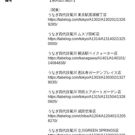
備考
【系列店の紹介】
〈関東〉
うなぎ四代目菊川 東京駅黒塀横丁店
https://tabelog.com/tokyo/A1302/A130201/1326
9285/
うなぎ四代目菊川 ムスブ田町店
https://tabelog.com/tokyo/A1314/A131402/1325
0000/
うなぎ四代目菊川 横浜駅ベイクォーター店
https://tabelog.com/kanagawa/A1401/A140101/
14084838/
うなぎ四代目菊川 恵比寿ガーデンプレイス店
https://tabelog.com/tokyo/A1303/A130302/1327
9035/
うなぎ四代目菊川 羽田エアポートガーデン店
https://tabelog.com/tokyo/A1315/A131504/1328
0605/
うなぎ四代目菊川 成田空港店
https://tabelog.com/chiba/A1204/A120401/1205
8270/
うなぎ四代目菊川 立川GREEN SPRINGS店