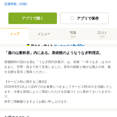
店舗情報（詳細）
アプリで開く
アプリで保存
写真
口コミ
トップ
メニュー
442
107
50
貯まる・使える
ディナーで人数×
pt
「湯の山素粋居」内にある。美術館のようなうなぎ料理店。
老舗鰻卸の流れを汲む「うなぎ四代目菊川」は、名物「一本うなぎ」はその
ままに、空間・器まで全て見直しました。長年の経験と確かな職人の技、魅
せる鰻を是非ご賞味ください。
【サービス料に関するご案内】
2026年9月1日より店内でのお食事につきましてサービス料10％を頂戴いたし
ます。今後も皆様によりご満足いただける店舗づくりに努めてまいりますの
で、
何卒ご理解賜りますようお願い申し上げます。