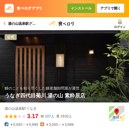
インストール
アプリで開く
湯の山温泉駅グルメへ
ログイン
公式
鰻のことを知り尽くした鰻老舗卸問屋が運営
うなぎ四代目菊川 湯の山 素粋居店
湯の山温泉駅/うなぎ
3.17
107
人
2930
人
￥5,000～￥5,999
￥3,000～￥3,999