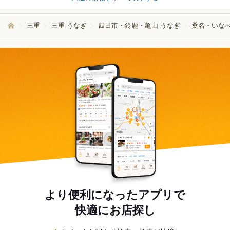
三重
三重 うなぎ
四日市・鈴鹿・亀山 うなぎ
桑名・いなべ
より便利になったアプリで
快適にお店探し