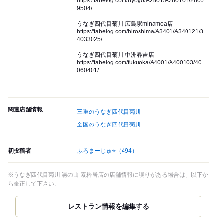
https://tabelog.com/hyogo/A2801/A280101/2806
9504/
うなぎ四代目菊川 広島駅minamoa店
https://tabelog.com/hiroshima/A3401/A340121/3
4033025/
うなぎ四代目菊川 中洲春吉店
https://tabelog.com/fukuoka/A4001/A400103/40
060401/
関連店舗情報
三重のうなぎ四代目菊川
全国のうなぎ四代目菊川
初投稿者
ふろまーじゅ⭐
（494）
※うなぎ四代目菊川 湯の山 素粋居店の店舗情報に誤りがある場合は、以下か
ら修正して下さい。
レストラン情報を編集する