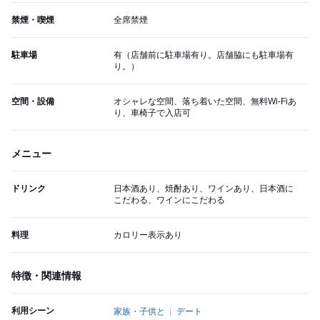
禁煙・喫煙
全席禁煙
駐車場
有（店舗前に駐車場有り。店舗脇にも駐車場有
り。）
空間・設備
オシャレな空間、落ち着いた空間、無料Wi-Fiあ
り、車椅子で入店可
メニュー
ドリンク
日本酒あり、焼酎あり、ワインあり、日本酒に
こだわる、ワインにこだわる
料理
カロリー表示あり
特徴・関連情報
利用シーン
家族・子供と
デート