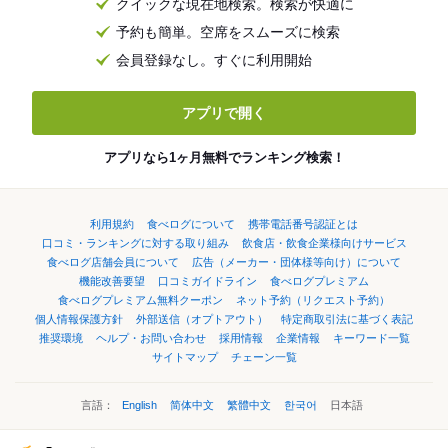
クイックな現在地検索。検索が快適に
予約も簡単。空席をスムーズに検索
会員登録なし。すぐに利用開始
アプリで開く
アプリなら1ヶ月無料でランキング検索！
利用規約
食べログについて
携帯電話番号認証とは
口コミ・ランキングに対する取り組み
飲食店・飲食企業様向けサービス
食べログ店舗会員について
広告（メーカー・団体様等向け）について
機能改善要望
口コミガイドライン
食べログプレミアム
食べログプレミアム無料クーポン
ネット予約（リクエスト予約）
個人情報保護方針
外部送信（オプトアウト）
特定商取引法に基づく表記
推奨環境
ヘルプ・お問い合わせ
採用情報
企業情報
キーワード一覧
サイトマップ
チェーン一覧
言語：
English
简体中文
繁體中文
한국어
日本語