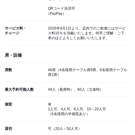
QRコード決済可
（PayPay）
サービス料・
2026年9月1日より、店内でのご飲食にはサービ
チャージ
ス料10％を頂戴いたします。何卒ご理解・ご了
承のほどよろしくお願いいたします。
席・設備
席数
48席（4名様用テーブル席9席、6名様用テーブル
席2席）
最大予約可能人数
40人（着席時）、60人（立食時）
個室
有
2人可、4人可、6人可、10～20人可
（6名様用の半個室あり）
貸切
可（20人～50人可）