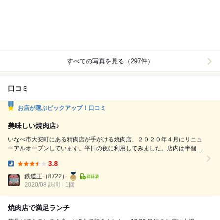
すべての写真を見る（297件）
口コミ
お店が選ぶピックアップ！口コミ
美味しい焼肉店♪
いなべ市大安町にある精肉店が手がける焼肉店、２０２０年４月にリニュ
ーアルオープンしています。平日の夜に利用してみました。店内は半個室
を中心に１０卓チョットといった席数、すごく上品で落ち着ける雰囲気で
3.8
すね、１７時の開店間もない時間に入ったので一番乗りでしたが１８時近
Dinner:
くなると予約の方も含めて何組ものお客さんが入ってきていました。 メ
鉄道王
（8722）
ニューは黒毛和牛を中心に牛タン、バラ、ロース、ハラミ、ヒレ、ホル...
2020/08 訪問
1回
焼肉店で満足ランチ