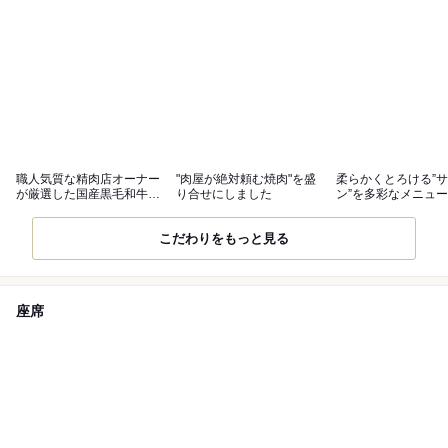
職人気質な精肉店オーナー
"肉屋が絶対頼む焼肉"を盛
柔らかくとろける”
が厳選した国産黒毛和牛を
り合せにしました
ン”を多彩なメニュ
ご提供
意
こだわりをもっと見る
座席