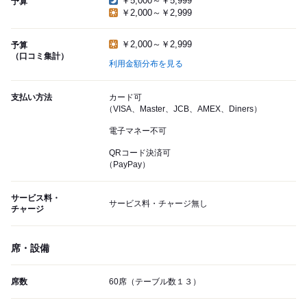
￥5,000～￥5,999
予算
￥2,000～￥2,999
￥2,000～￥2,999
予算
（口コミ集計）
利用金額分布を見る
支払い方法
カード可
（VISA、Master、JCB、AMEX、Diners）
電子マネー不可
QRコード決済可
（PayPay）
サービス料・
サービス料・チャージ無し
チャージ
席・設備
席数
60席（テーブル数１３）