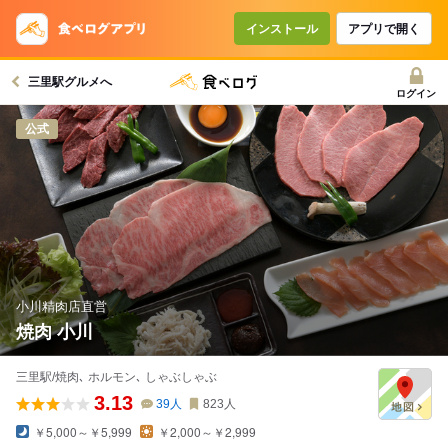
インストール
アプリで開く
三里駅グルメへ
ログイン
公式
小川精肉店直営
焼肉 小川
三里駅/焼肉､ ホルモン､ しゃぶしゃぶ
3.13
39
人
823
人
￥5,000～￥5,999
￥2,000～￥2,999