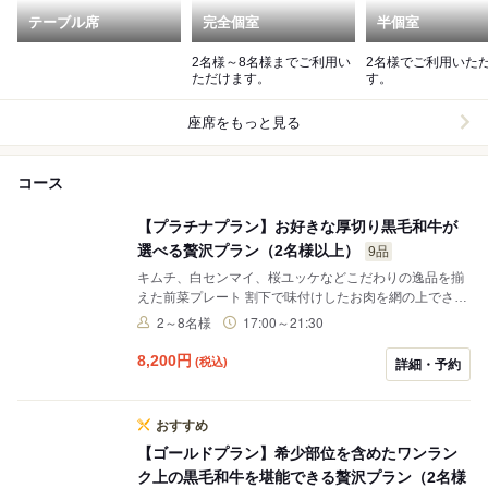
テーブル席
完全個室
半個室
2名様～8名様までご利用い
2名様でご利用いた
ただけます。
す。
座席をもっと見る
コース
【プラチナプラン】お好きな厚切り黒毛和牛が
選べる贅沢プラン（2名様以上）
9品
キムチ、白センマイ、桜ユッケなどこだわりの逸品を揃
えた前菜プレート 割下で味付けしたお肉を網の上でさっ
と炙って食べる焼きすき お好みの合わせた高貴な部位を
2～8名様
17:00～21:30
厚切りならではの食感で楽しめる黒毛和牛 希少部位の黒
毛和牛ハラミなどワンランク上の焼き物を盛り合わせ 〆
8,200
円
(税込)
詳細・予約
の御食事としてお席で仕上げる特上ロースの薄切り出汁
茶づけ デート、記念日やお祝いなどのシーンに最適な贅
沢コースです
おすすめ
【ゴールドプラン】希少部位を含めたワンラン
ク上の黒毛和牛を堪能できる贅沢プラン（2名様