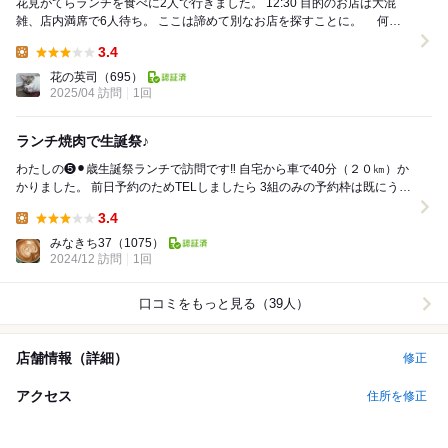
花見がてらランチを食べに2人で行きました。 12:30 目的のお店は大混
雑、店内満席で6人待ち。 ここは諦めて別なお店を探すことに。 何
と、丁度目の前に焼肉屋さんが...
3.4
Lunch:
花の英司
（695）
2025/04 訪問
1回
ランチ焼肉で生誕祭♪
わたしの❺⚫︎歳生誕祭ランチで訪問です‼︎ 自宅から車で40分（２０㎞）か
かりました。 前日予約のためTELしましたら 3組のみの予約枠は既にうま
ったそう。 （予約枠は...
3.4
Lunch:
みなきち37
（1075）
2024/12 訪問
1回
口コミをもっと見る（39人）
店舗情報（詳細）
修正
アクセス
住所を修正