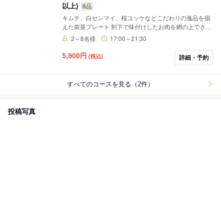
以上)
8品
キムチ、白センマイ、桜ユッケなどこだわりの逸品を揃
えた前菜プレート 割下で味付けしたお肉を網の上でさっ
と炙って食べる焼きすき、 希少部位の黒毛和牛ハラミな
2～8名様
17:00～21:30
どワンランク上の焼き物を盛り合わせ 〆の御食事として
お席で仕上げる特上ロースの薄切り出汁茶づけ デート、
5,900
円
(税込)
詳細・予約
記念日やお祝いなどのシーンに最適な贅沢コースです
すべてのコースを見る（2件）
投稿写真