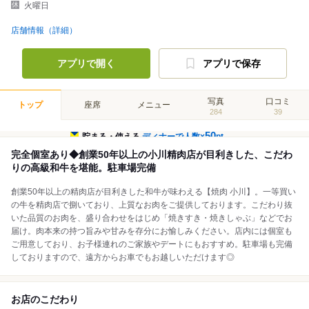
火曜日
店舗情報（詳細）
アプリで開く
アプリで保存
写真
口コミ
トップ
座席
メニュー
284
39
50
貯まる・使える
ディナーで人数×
pt
完全個室あり◆創業50年以上の小川精肉店が目利きした、こだわ
りの高級和牛を堪能。駐車場完備
創業50年以上の精肉店が目利きした和牛が味わえる【焼肉 小川】。一等買い
の牛を精肉店で捌いており、上質なお肉をご提供しております。こだわり抜
いた品質のお肉を、盛り合わせをはじめ「焼きすき・焼きしゃぶ」などでお
届け。肉本来の持つ旨みや甘みを存分にお愉しみください。店内には個室も
ご用意しており、お子様連れのご家族やデートにもおすすめ。駐車場も完備
しておりますので、遠方からお車でもお越しいただけます◎
お店のこだわり