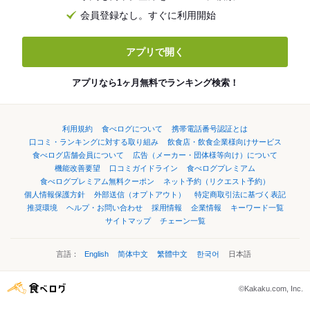
会員登録なし。すぐに利用開始
アプリで開く
アプリなら1ヶ月無料でランキング検索！
利用規約
食べログについて
携帯電話番号認証とは
口コミ・ランキングに対する取り組み
飲食店・飲食企業様向けサービス
食べログ店舗会員について
広告（メーカー・団体様等向け）について
機能改善要望
口コミガイドライン
食べログプレミアム
食べログプレミアム無料クーポン
ネット予約（リクエスト予約）
個人情報保護方針
外部送信（オプトアウト）
特定商取引法に基づく表記
推奨環境
ヘルプ・お問い合わせ
採用情報
企業情報
キーワード一覧
サイトマップ
チェーン一覧
言語：
English
简体中文
繁體中文
한국어
日本語
©Kakaku.com, Inc.