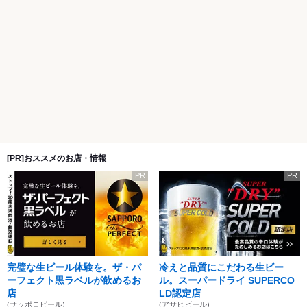
[PR]おススメのお店・情報
PR
PR
完璧な生ビール体験を。ザ・パ
冷えと品質にこだわる生ビー
ーフェクト黒ラベルが飲めるお
ル。スーパードライ SUPERCO
店
LD認定店
(サッポロビール)
(アサヒビール)