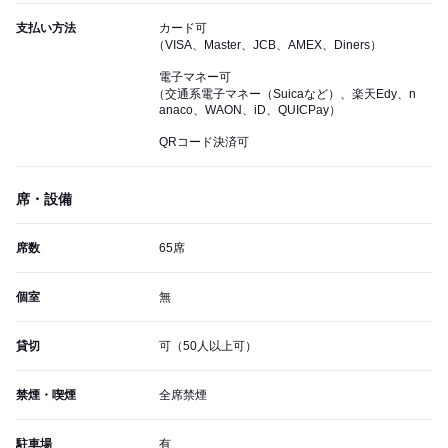
支払い方法
カード可
（VISA、Master、JCB、AMEX、Diners）
電子マネー可
（交通系電子マネー（Suicaなど）、楽天Edy、n
anaco、WAON、iD、QUICPay）
QRコード決済可
席・設備
席数
65席
個室
無
貸切
可（50人以上可）
禁煙・喫煙
全席禁煙
駐車場
有