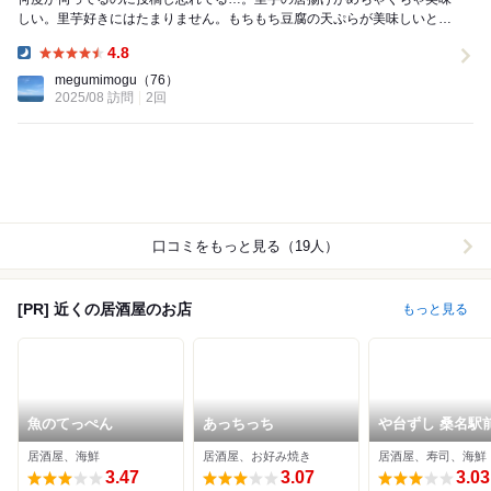
しい。里芋好きにはたまりません。もちもち豆腐の天ぷらが美味しいとの
記事を見て注文しましたが、ちょっと物足りないかな...
4.8
Dinner:
megumimogu
（76）
2025/08 訪問
2回
口コミをもっと見る（19人）
[PR] 近くの居酒屋のお店
もっと見る
魚のてっぺん
あっちっち
や台ずし 桑名駅
居酒屋、海鮮
居酒屋、お好み焼き
居酒屋、寿司、海鮮
3.47
3.07
3.03