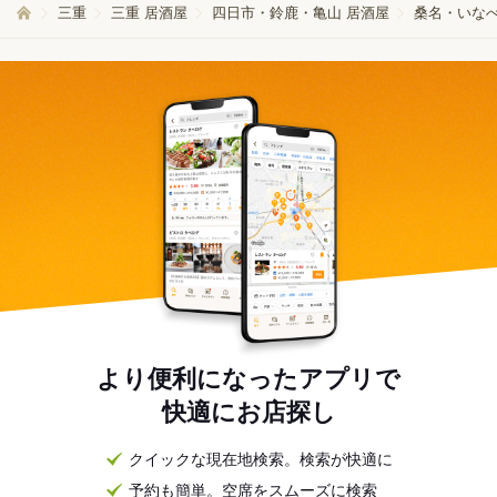
三重
三重 居酒屋
四日市・鈴鹿・亀山 居酒屋
桑名・いなべ
より便利になったアプリで
快適にお店探し
クイックな現在地検索。検索が快適に
予約も簡単。空席をスムーズに検索