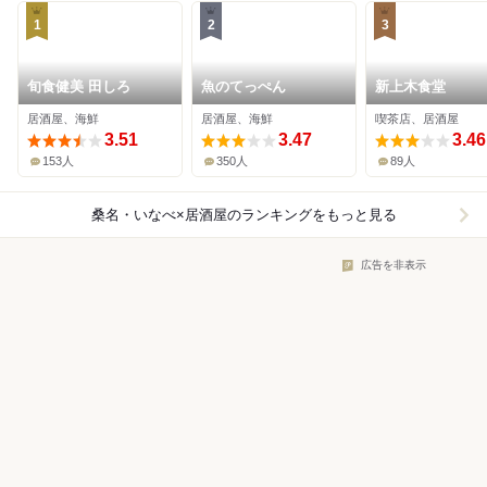
1
2
3
旬食健美 田しろ
魚のてっぺん
新上木食堂
居酒屋、海鮮
居酒屋、海鮮
喫茶店、居酒屋
3.51
3.47
3.46
153人
350人
89人
桑名・いなべ×居酒屋
のランキングをもっと見る
広告を非表示