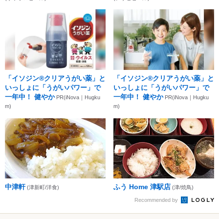
「イソジン®クリアうがい薬」と
「イソジン®クリアうがい薬」と
いっしょに「うがいパワー」で
いっしょに「うがいパワー」で
一年中！ 健やか
一年中！ 健やか
PR(iNova｜Hugku
PR(iNova｜Hugku
m)
m)
中津軒
ふう Home 津駅店
(津新町/洋食)
(津/焼鳥)
Recommended by