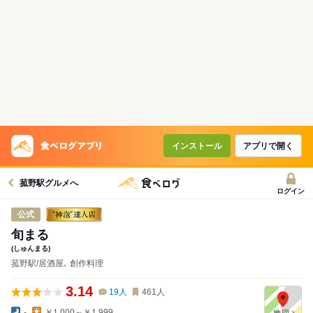
インストール
アプリで開く
菰野駅グルメへ
ログイン
公式
旬まる
(しゅんまる)
菰野駅/居酒屋､ 創作料理
3.14
19
人
461
人
-
￥1,000～￥1,999