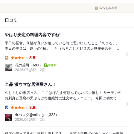
広告を非表示
口コミ
やはり安定の料理内容ですね!
平日の昼食、何処が良いか迷っている時に思い出したここ「旬まる」。
本日の主菜は、以下の4種。 「とうもろこしと野菜の天麩羅盛合せ」
「長いもとベーコンのバター醤油炒め」 ...
3.5
Lunch:
花の英司
（693）
2026/07 訪問
2回
全品 激ウマな居酒屋さん！
久しぶりの来店っス。 ここはほんま何頼んでもハズレ無し！ サーモンの
お刺身と豆腐の天ぷらは毎度絶対に注文するメニュー。 今回は初めてチ
ャーハンを注文したけど、これがマ...
3.8
Dinner:
食べログ@mitsu.jp
（322）
2026/06 訪問
2回
何度か伺ってるのに投稿し忘れてる…。里芋の唐揚げがめちゃくちゃ美味