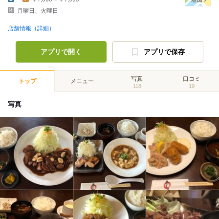
月曜日、火曜日
店舗情報（詳細）
アプリで開く
アプリで保存
写真
口コミ
トップ
メニュー
118
19
写真