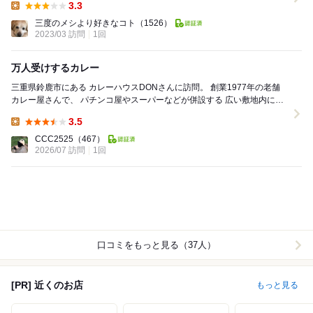
3.3
Lunch:
三度のメシより好きなコト
（1526）
2023/03 訪問
1回
万人受けするカレー
三重県鈴鹿市にある カレーハウスDONさんに訪問。 創業1977年の老舗
カレー屋さんで、 パチンコ屋やスーパーなどが併設する 広い敷地内にあ
ります。 カウンター10席...
3.5
Lunch:
CCC2525
（467）
2026/07 訪問
1回
口コミをもっと見る（37人）
[PR] 近くのお店
もっと見る