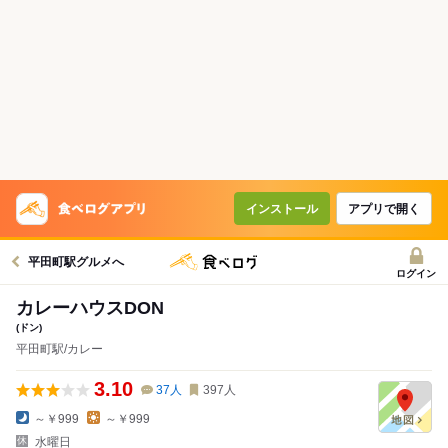
インストール
アプリで開く
平田町駅グルメへ
ログイン
カレーハウスDON
(ドン)
平田町駅/カレー
3.10
37
人
397
人
～￥999
～￥999
水曜日