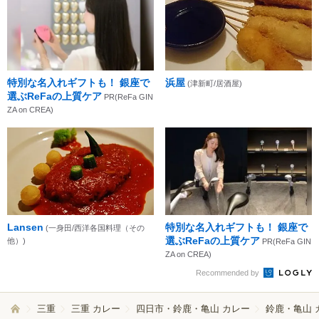
特別な名入れギフトも！ 銀座で
浜屋
(津新町/居酒屋)
選ぶReFaの上質ケア
PR(ReFa GIN
ZA on CREA)
Lansen
特別な名入れギフトも！ 銀座で
(一身田/西洋各国料理（その
選ぶReFaの上質ケア
他）)
PR(ReFa GIN
ZA on CREA)
Recommended by
三重
三重 カレー
四日市・鈴鹿・亀山 カレー
鈴鹿・亀山 