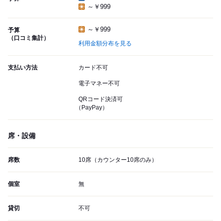
～￥999
～￥999
予算
（口コミ集計）
利用金額分布を見る
支払い方法
カード不可
電子マネー不可
QRコード決済可
（PayPay）
席・設備
席数
10席（カウンター10席のみ）
個室
無
貸切
不可