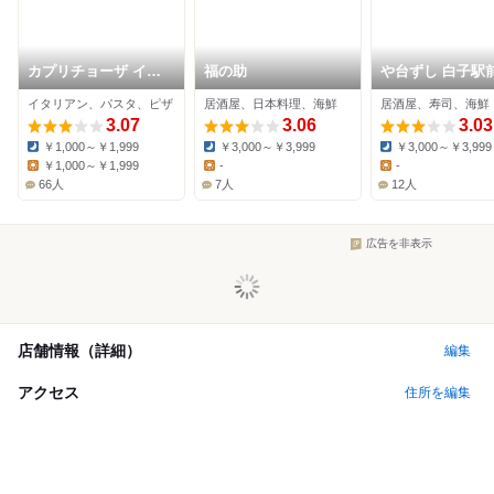
カプリチョーザ イオ
福の助
や台ずし 白子駅
ン鈴鹿ベルシティ店
イタリアン、パスタ、ピザ
居酒屋、日本料理、海鮮
居酒屋、寿司、海鮮
3.07
3.06
3.03
￥1,000～￥1,999
￥3,000～￥3,999
￥3,000～￥3,999
Dinner:
Dinner:
Dinner:
￥1,000～￥1,999
-
-
Lunch:
Lunch:
Lunch:
66人
7人
12人
広告を非表示
店舗情報（詳細）
編集
アクセス
住所を編集