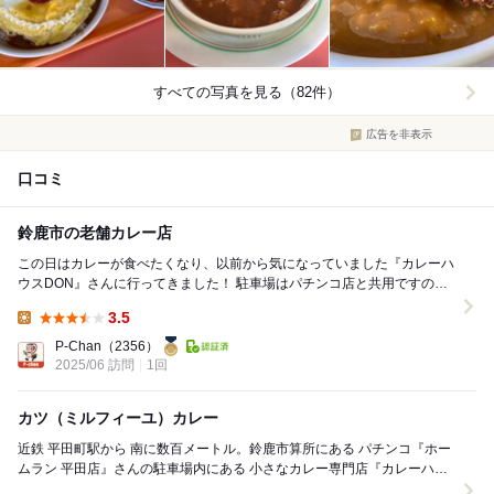
すべての写真を見る（82件）
広告を非表示
口コミ
鈴鹿市の老舗カレー店
この日はカレーが食べたくなり、以前から気になっていました『カレーハ
ウスDON』さんに行ってきました！ 駐車場はパチンコ店と共用ですの
で、とても広く停めやすいですね。 お店は...
3.5
Lunch:
P-Chan
（2356）
2025/06 訪問
1回
カツ（ミルフィーユ）カレー
近鉄 平田町駅から 南に数百メートル。鈴鹿市算所にある パチンコ『ホー
ムラン 平田店』さんの駐車場内にある 小さなカレー専門店『カレーハウ
スＤＯＮ』さん。 カウンターのみの小さい...