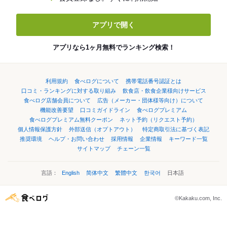
アプリで開く
アプリなら1ヶ月無料でランキング検索！
利用規約
食べログについて
携帯電話番号認証とは
口コミ・ランキングに対する取り組み
飲食店・飲食企業様向けサービス
食べログ店舗会員について
広告（メーカー・団体様等向け）について
機能改善要望
口コミガイドライン
食べログプレミアム
食べログプレミアム無料クーポン
ネット予約（リクエスト予約）
個人情報保護方針
外部送信（オプトアウト）
特定商取引法に基づく表記
推奨環境
ヘルプ・お問い合わせ
採用情報
企業情報
キーワード一覧
サイトマップ
チェーン一覧
言語：
English
简体中文
繁體中文
한국어
日本語
©Kakaku.com, Inc.