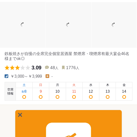
鉄板焼きが自慢の全席完全個室居酒屋 禁煙席・喫煙席有最大宴会46名
様までok◎
3.09
48
1776
人
人
￥3,000～￥3,999
-
土
日
月
火
水
木
金
空席
8
9
10
11
12
13
14
8
/
情報