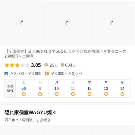
【全席個室】最大96名様までokな広々空間◎飲み放題付き宴会コース
2,980円〜ご用意
3.05
26
634
人
人
￥3,000～￥3,999
￥3,000～￥3,999
土
日
月
火
水
木
金
空席
8
9
10
11
12
13
14
8
/
情報
隠れ家個室WAGYU燦々
四日市市 / 居酒屋、すき焼き