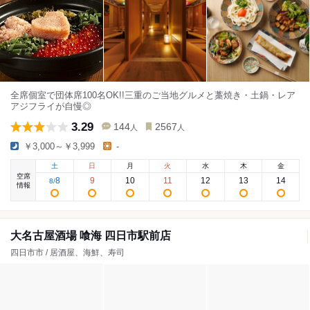
全席個室で団体席100名OK!!三重のご当地グルメと藁焼き・土鍋・レア
アジフライが自慢◎
3.29
144
2567
人
人
￥3,000～￥3,999
-
土
日
月
火
水
木
金
空席
8
9
10
11
12
13
14
8
/
情報
大名古屋酒場 喰海 四日市駅前店
四日市市 / 居酒屋、海鮮、寿司