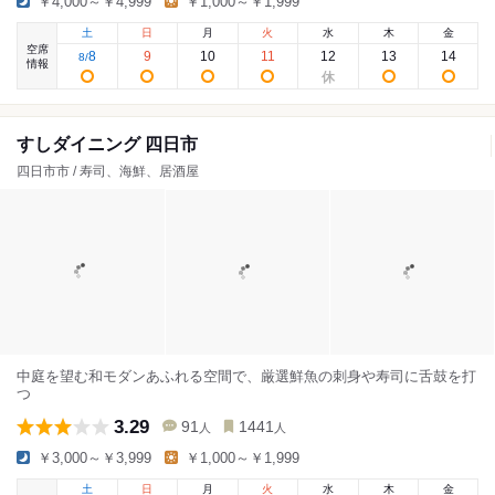
￥4,000～￥4,999
￥1,000～￥1,999
土
日
月
火
水
木
金
空席
8
9
10
11
12
13
14
8
/
情報
すしダイニング 四日市
四日市市 / 寿司、海鮮、居酒屋
中庭を望む和モダンあふれる空間で、厳選鮮魚の刺身や寿司に舌鼓を打
つ
3.29
91
1441
人
人
￥3,000～￥3,999
￥1,000～￥1,999
土
日
月
火
水
木
金