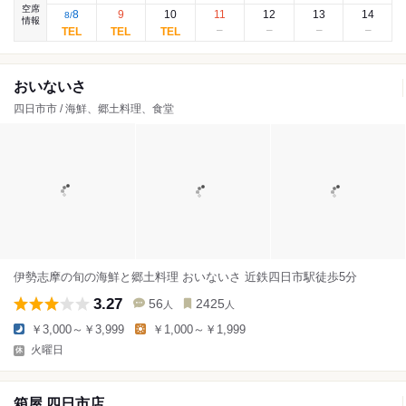
空席
8
9
10
11
12
13
14
8
/
情報
おいないさ
四日市市 / 海鮮、郷土料理、食堂
伊勢志摩の旬の海鮮と郷土料理 おいないさ 近鉄四日市駅徒歩5分
3.27
56
2425
人
人
￥3,000～￥3,999
￥1,000～￥1,999
火曜日
箱屋 四日市店