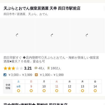
天ぷらとおでん個室居酒屋 天串 四日市駅前店
四日市市 / 居酒屋、天ぷら、おでん
四日市駅すぐ ◆店内喫煙可◎天ぷらとおでん・海鮮が美味しい個室居
酒屋■最大７０名様」宴会も可
3.21
48
1802
人
人
￥3,000～￥3,999
￥1,000～￥1,999
土
日
月
火
水
木
金
空席
8
9
10
11
12
13
14
8
/
情報