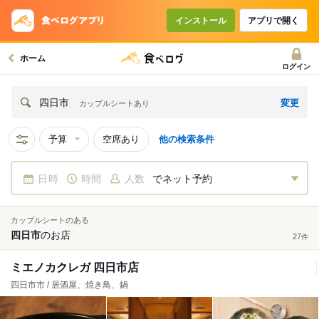
インストール
アプリで開く
ホーム
ログイン
変更
四日市
カップルシートあり
予算
空席あり
他の検索条件
日時
時間
人数
でネット予約
カップルシートのある
四日市
の
お店
27
件
ミエノカクレガ 四日市店
四日市市 / 居酒屋、焼き鳥、鍋