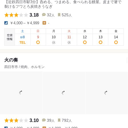
【近鉄四日市駅3分】呑める、つまめる、食べられる鰻屋。皮まで箸で
裂けるフワとろ炭焼きうなぎ
3.18
32
525
人
人
￥4,000～￥4,999
-
土
日
月
火
水
木
金
空席
8
9
10
11
12
13
14
8
/
情報
火の奏
四日市市 / 焼肉、ホルモン
3.10
39
792
人
人