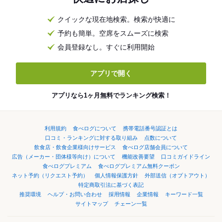
クイックな現在地検索。検索が快適に
予約も簡単。空席をスムーズに検索
会員登録なし。すぐに利用開始
アプリで開く
アプリなら1ヶ月無料でランキング検索！
利用規約
食べログについて
携帯電話番号認証とは
口コミ・ランキングに対する取り組み
点数について
飲食店・飲食企業様向けサービス
食べログ店舗会員について
広告（メーカー・団体様等向け）について
機能改善要望
口コミガイドライン
食べログプレミアム
食べログプレミアム無料クーポン
ネット予約（リクエスト予約）
個人情報保護方針
外部送信（オプトアウト）
特定商取引法に基づく表記
推奨環境
ヘルプ・お問い合わせ
採用情報
企業情報
キーワード一覧
サイトマップ
チェーン一覧