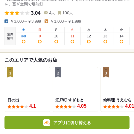
を、寛ぎ空間で堪能◎
3.04
4
100
人
人
￥3,000～￥3,999
￥1,000～￥1,999
土
日
月
火
水
木
金
空席
8
9
10
11
12
13
14
8
/
情報
このエリアで人気のお店
1
2
3
日の出
江戸町 すぎもと
蛤料理 うえむら
4.1
4.05
4.0
アプリに切り替える