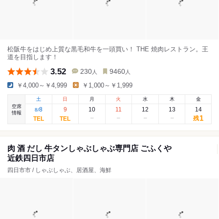
松阪牛をはじめ上質な黒毛和牛を一頭買い！ THE 焼肉レストラン。王
道を目指します！
3.52
230
9460
人
人
￥4,000～￥4,999
￥1,000～￥1,999
土
日
月
火
水
木
金
空席
8
9
10
11
12
13
14
8
/
情報
1
残
肉 酒 だし 牛タンしゃぶしゃぶ専門店 ごふくや
近鉄四日市店
四日市市 / しゃぶしゃぶ、居酒屋、海鮮