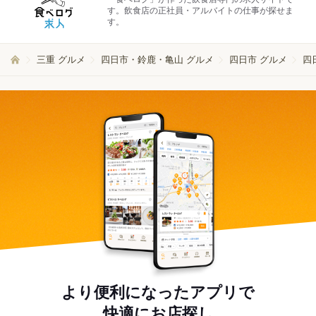
す。飲食店の正社員・アルバイトの仕事が探せま
す。
三重 グルメ
四日市・鈴鹿・亀山 グルメ
四日市 グルメ
四
より便利になったアプリで
快適にお店探し