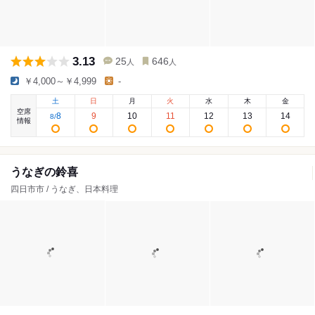
3.13
25
646
人
人
￥4,000～￥4,999
-
土
日
月
火
水
木
金
空席
8
9
10
11
12
13
14
8
/
情報
うなぎの鈴喜
四日市市 / うなぎ、日本料理