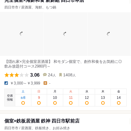
完全個室×海鮮和食 新鮮組 四日市本店
四日市市 / 居酒屋、海鮮、もつ鍋
【隠れ家×完全個室居酒屋】 和モダン個室で、創作和食をお気軽に◎
飲み放題付コース2980円～
3.06
24
1408
人
人
￥3,000～￥3,999
-
土
日
月
火
水
木
金
空席
8
9
10
11
12
13
14
8
/
情報
個室×鉄板居酒屋 鉄神 四日市駅前店
四日市市 / 居酒屋、鉄板焼き、お好み焼き