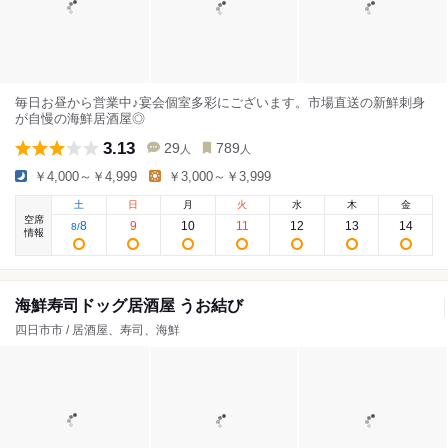
毎日お昼から営業中♪宴会個室多彩にございます。市場直送の新鮮刺身
が自慢の海鮮居酒屋◎
3.13
29
789
人
人
￥4,000～￥4,999
￥3,000～￥3,999
土
日
月
火
水
木
金
空席
8
9
10
11
12
13
14
8
/
情報
海鮮寿司ドッグ居酒屋 うお結び
四日市市 / 居酒屋、寿司、海鮮