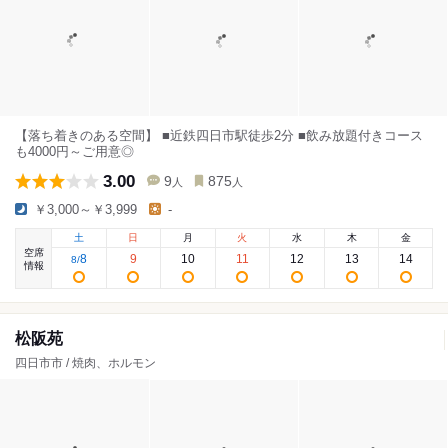
【落ち着きのある空間】 ■近鉄四日市駅徒歩2分 ■飲み放題付きコース
も4000円～ご用意◎
3.00
9
875
人
人
￥3,000～￥3,999
-
土
日
月
火
水
木
金
空席
8
9
10
11
12
13
14
8
/
情報
松阪苑
四日市市 / 焼肉、ホルモン