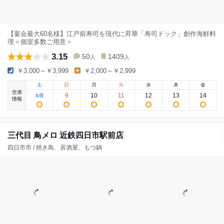
【宴会最大60名様】江戸前寿司を現代に昇華「寿司ドック」創作海鮮料
理＜個室多数ご用意＞
3.15
50
1409
人
人
￥3,000～￥3,999
￥2,000～￥2,999
土
日
月
火
水
木
金
空席
8
9
10
11
12
13
14
8
/
情報
三代目 鳥メロ 近鉄四日市駅前店
四日市市 / 焼き鳥、居酒屋、もつ鍋