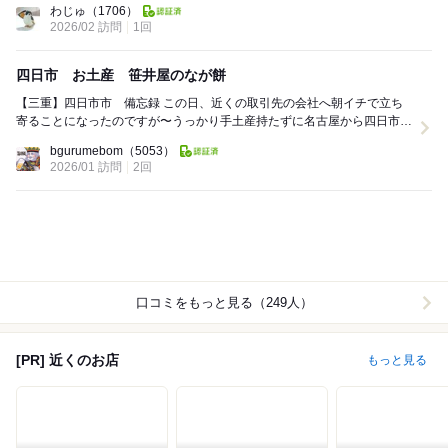
わじゅ
（1706）
2026/02 訪問
1回
四日市 お土産 笹井屋のなが餅
【三重】四日市市 備忘録 この日、近くの取引先の会社へ朝イチで立ち
寄ることになったのですが〜うっかり手土産持たずに名古屋から四日市駅
に到着（でも、四日市駅だから何か売ってる的な変...
bgurumebom
（5053）
2026/01 訪問
2回
口コミをもっと見る（249人）
[PR] 近くのお店
もっと見る