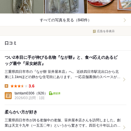
すべての写真を見る（840件）
広告を非表示
口コミ
つい2本目に手が伸びる名物『なが餅』と、食べ応えのあるビ
ッグ最中『采女納言』
三重県四日市市の『なが餅 笹井屋本店』へ。 近鉄四日市駅北出口から北
東に1.1kmほどの静かな住宅街にあります。 一応店舗裏側のスペースがお
客様駐車場になっていますが、そこにあ...
3.6
Lunch:
tamtam0306
（926）
2026/03 訪問
1回
柔らかい方が好き
​三重県四日市市が誇る老舗中の老舗、笹井屋本店さんを訪問しました。創
業は天文十九年（一五五〇年）というから驚きです。四百七十年以上の歴
史を誇る、四日市で最も古い歴史を持つ和菓子店の...