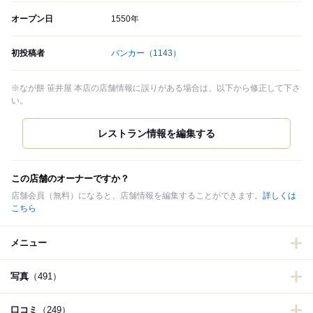
オープン日
1550年
初投稿者
バンカー
（1143）
※なが餅 笹井屋 本店の店舗情報に誤りがある場合は、以下から修正して下さ
い。
この店舗のオーナーですか？
店舗会員（無料）になると、店舗情報を編集することができます。
詳しくは
こちら
メニュー
写真
（491）
口コミ
（249）