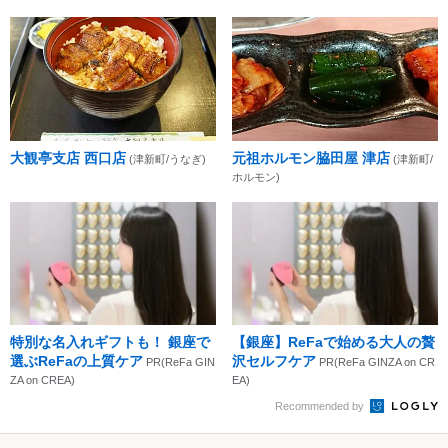
大観亭支店 西口店
元祖ホルモン脇田屋 津店
(津新町/うなぎ)
(津新町/
ホルモン)
特別な名入れギフトも！ 銀座で
【銀座】ReFaで始める大人の贅
選ぶReFaの上質ケア
沢セルフケア
PR(ReFa GIN
PR(ReFa GINZA on CR
ZA on CREA)
EA)
Recommended by