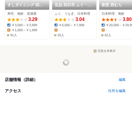
すしダイニング 四日
玄品 四日市 ふぐ・う
割烹 西むら
市
なぎ料理
寿司、海鮮、居酒屋
ふぐ、うなぎ、日本料理
日本料理、海鮮
3.29
3.04
3.80
￥3,000～￥3,999
￥6,000～￥7,999
￥20,000～￥29,9
Dinner:
Dinner:
Dinner:
￥1,000～￥1,999
-
-
Lunch:
Lunch:
Lunch:
91人
25人
62人
広告を非表示
店舗情報（詳細）
編集
アクセス
住所を編集