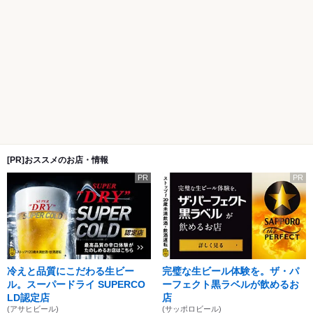
[PR]おススメのお店・情報
PR
PR
冷えと品質にこだわる生ビー
完璧な生ビール体験を。ザ・パ
ル。スーパードライ SUPERCO
ーフェクト黒ラベルが飲めるお
LD認定店
店
(アサヒビール)
(サッポロビール)