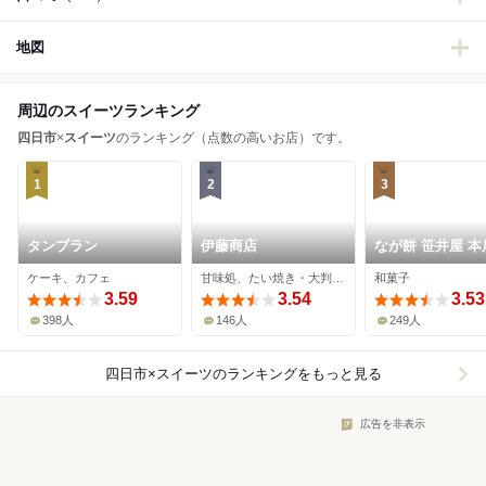
地図
周辺のスイーツランキング
四日市
×
スイーツ
のランキング（点数の高いお店）です。
1
2
3
タンブラン
伊藤商店
なが餅 笹井屋 本
ケーキ、カフェ
甘味処、たい焼き・大判焼き
和菓子
3.59
3.54
3.53
398人
146人
249人
四日市×スイーツ
のランキングをもっと見る
広告を非表示