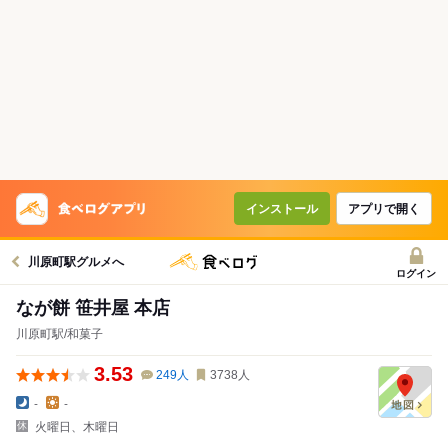
インストール
アプリで開く
川原町駅グルメへ
ログイン
なが餅 笹井屋 本店
川原町駅/和菓子
3.53
249
人
3738
人
-
-
火曜日、木曜日