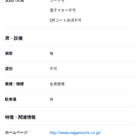
支払い方法
カード可
電子マネー不可
QRコード決済不可
席・設備
個室
無
貸切
不可
禁煙・喫煙
全席禁煙
駐車場
有
特徴・関連情報
ホームページ
http://www.nagamochi.co.jp/