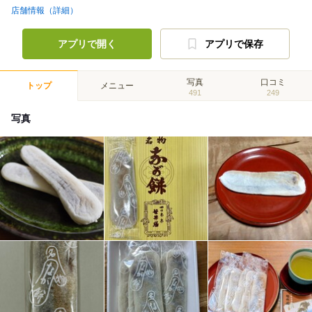
店舗情報（詳細）
アプリで開く
アプリで保存
写真
口コミ
トップ
メニュー
491
249
写真