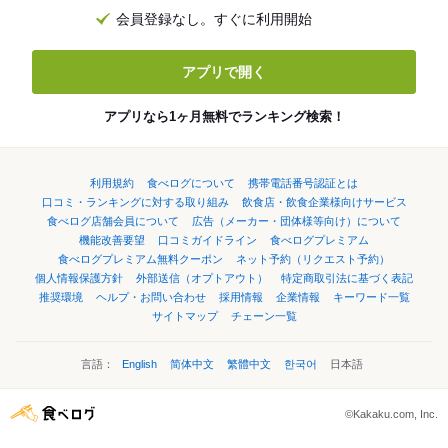
会員登録なし。すぐに利用開始
アプリで開く
アプリなら1ヶ月無料でランキング検索！
利用規約
食べログについて
携帯電話番号認証とは
口コミ・ランキングに対する取り組み
飲食店・飲食企業様向けサービス
食べログ店舗会員について
広告（メーカー・団体様等向け）について
機能改善要望
口コミガイドライン
食べログプレミアム
食べログプレミアム無料クーポン
ネット予約（リクエスト予約）
個人情報保護方針
外部送信（オプトアウト）
特定商取引法に基づく表記
推奨環境
ヘルプ・お問い合わせ
採用情報
企業情報
キーワード一覧
サイトマップ
チェーン一覧
言語：
English
简体中文
繁體中文
한국어
日本語
©Kakaku.com, Inc.