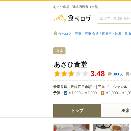
あさひ食堂 - 近鉄四日市（食堂）
食べログ
食べログ
三重
三重 食堂
四日市・鈴鹿・亀山
公式
あさひ食堂
3.48
303
人
最寄り駅：
近鉄四日市駅
[
三重
]
ジャンル：
予算：
￥1,000～￥1,999
￥1,000～￥1,9
トップ
座席