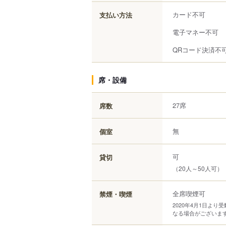
カード不可
支払い方法
電子マネー不可
QRコード決済不
席・設備
27席
席数
無
個室
可
貸切
（20人～50人可）
全席喫煙可
禁煙・喫煙
2020年4月1日よ
なる場合がございま