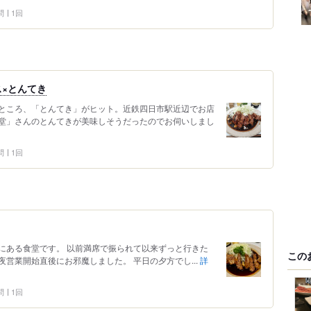
問
1回
×とんてき
ところ、「とんてき」がヒット。近鉄四日市駅近辺でお店
堂」さんのとんてきが美味しそうだったのでお伺いしまし
問
1回
にある食堂です。 以前満席で振られて以来ずっと行きた
この
営業開始直後にお邪魔しました。 平日の夕方でし...
詳
問
1回