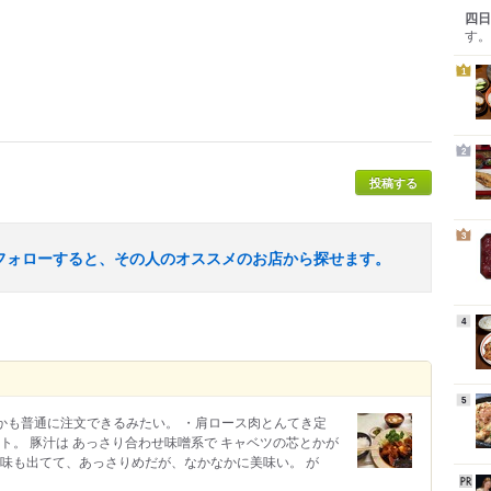
四日
す。
1
2
投稿する
3
フォローすると、その人のオススメのお店から探せます。
4
5
食とかも普通に注文できるみたい。 ・肩ロース肉とんてき定
ト。 豚汁は あっさり合わせ味噌系で キャベツの芯とかが
旨味も出てて、あっさりめだが、なかなかに美味い。 が