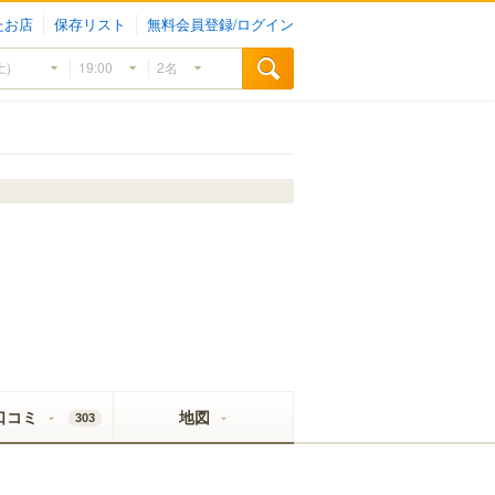
たお店
保存リスト
無料会員登録/ログイン
口コミ
地図
303