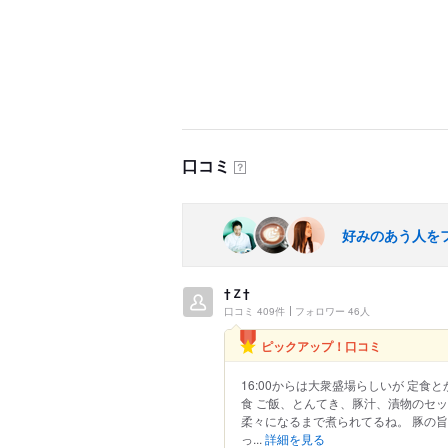
口コミ
？
好みのあう人を
†Ｚ†
口コミ 409件
フォロワー 46人
ピックアップ！口コミ
16:00からは大衆盛場らしいが 定
食 ご飯、とんてき、豚汁、漬物のセッ
柔々になるまで煮られてるね。 豚の
っ...
詳細を見る