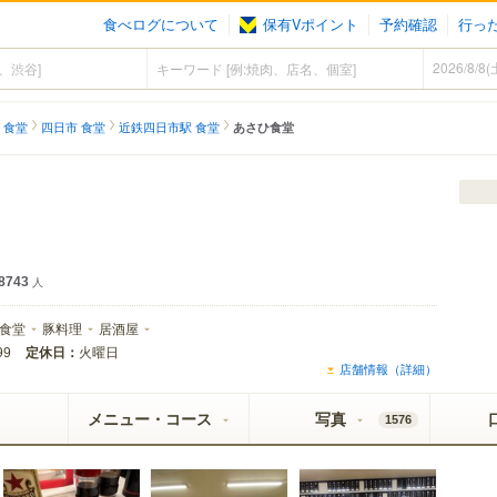
食べログについて
保有Vポイント
予約確認
行っ
 食堂
四日市 食堂
近鉄四日市駅 食堂
あさひ食堂
8743
人
食堂
豚料理
居酒屋
定休日：
火曜日
99
店舗情報（詳細）
メニュー・コース
写真
1576