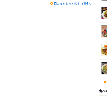
口コミ
をもっと見る （
303
人）
食べ