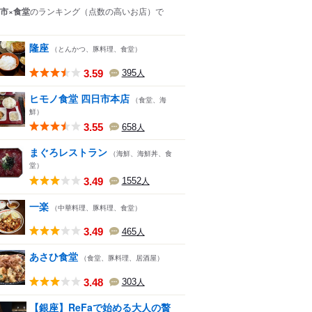
市×食堂
のランキング
（点数の高いお店）
で
隆座
（とんかつ、豚料理、食堂）
3.59
395
人
ヒモノ食堂 四日市本店
（食堂、海
鮮）
3.55
658
人
まぐろレストラン
（海鮮、海鮮丼、食
堂）
3.49
1552
人
一楽
（中華料理、豚料理、食堂）
3.49
465
人
あさひ食堂
（食堂、豚料理、居酒屋）
3.48
303
人
【銀座】ReFaで始める大人の贅