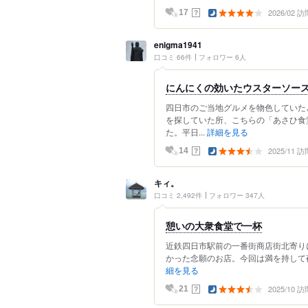
2026/02 訪
？
17
enigma1941
口コミ 66件
フォロワー 6人
にんにくの効いたウスターソース
四日市のご当地グルメを物色していた
を探していた所、こちらの「あさひ食
た。平日...
詳細を見る
2025/11 訪
？
14
キィ。
口コミ 2,492件
フォロワー 347人
憩いの大衆食堂で一杯
近鉄四日市駅前の一番街商店街北寄り
かった念願のお店。今回は満を持して夜
細を見る
2025/10 訪
？
21