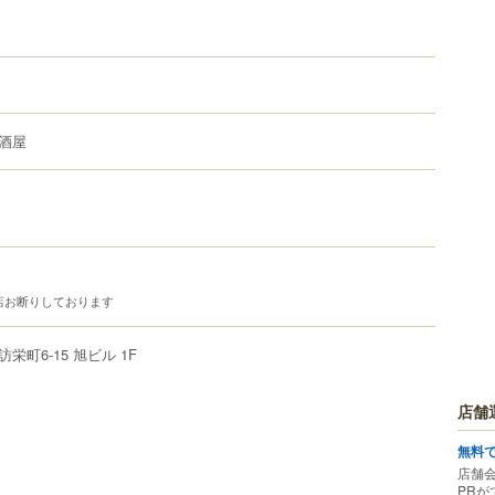
酒屋
店お断りしております
訪栄町
6-15
旭ビル 1F
店舗
無料
店舗
PRが