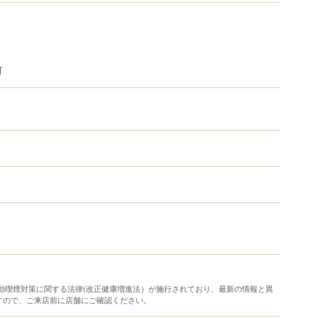
可
り受動喫煙対策に関する法律(改正健康増進法）が施行されており、最新の情報と異
すので、ご来店前に店舗にご確認ください。