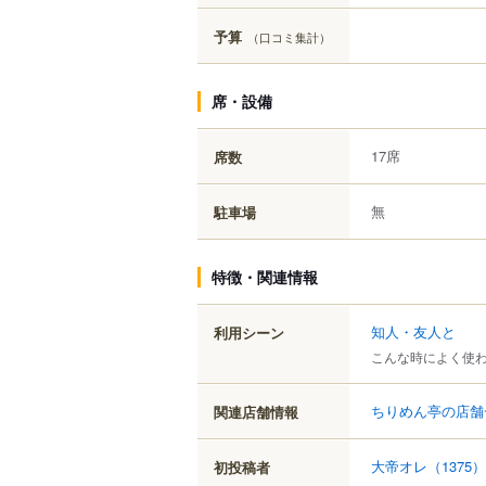
予算
（口コミ集計）
席・設備
17席
席数
無
駐車場
特徴・関連情報
知人・友人と
利用シーン
こんな時によく使
ちりめん亭の店舗
関連店舗情報
大帝オレ
（1375）
初投稿者