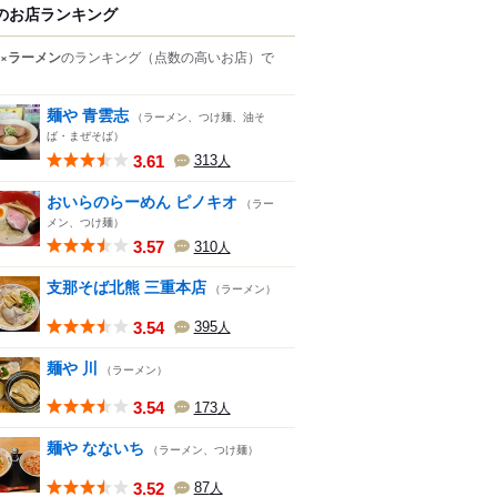
のお店ランキング
×ラーメン
のランキング
（点数の高いお店）
で
麺や 青雲志
（ラーメン、つけ麺、油そ
ば・まぜそば）
3.61
313
人
おいらのらーめん ピノキオ
（ラー
メン、つけ麺）
3.57
310
人
支那そば北熊 三重本店
（ラーメン）
3.54
395
人
麺や 川
（ラーメン）
3.54
173
人
麺や なないち
（ラーメン、つけ麺）
3.52
87
人