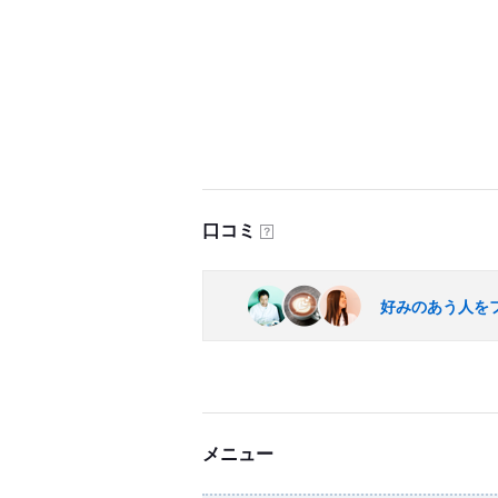
口コミ
？
好みのあう人を
メニュー