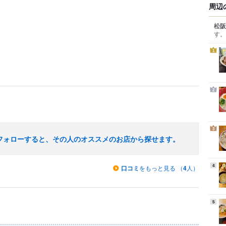
周辺
松阪
す。
1
2
3
フォローすると、その人のオススメのお店から探せます。
4
口コミ
をもっと見る （
4
人）
5