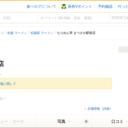
食べログについて
保有Vポイント
予約確認
行っ
メン
松阪 ラーメン
松阪駅 ラーメン
ちりめん亭 まつさか駅前店
店
人
情報に関して
ン
店舗情報（詳細）
ュー・コース
写真
口コミ
6