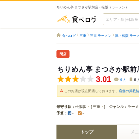
ちりめん亭 まつさか駅前店 - 松阪（ラーメン）
食べログ
食べログ
三重
三重 ラーメン
津・松阪 ラー
閉店
ちりめん亭 まつさか駅前
3.01
4
人
6
このお店は現在閉店しております。
店舗の掲載
最寄り駅：
松阪駅
[
三重
]
ジャンル：
ラーメ
予算：
-
-
トップ
メニ