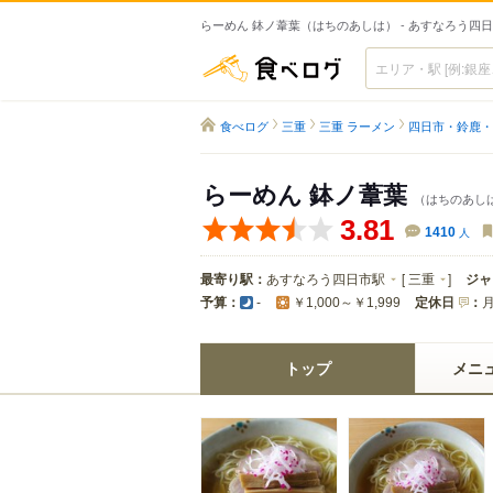
らーめん 鉢ノ葦葉（はちのあしは） - あすなろう四
食べログ
食べログ
三重
三重 ラーメン
四日市・鈴鹿・
らーめん 鉢ノ葦葉
（はちのあし
3.81
1410
人
最寄り駅：
あすなろう四日市駅
[
三重
]
ジャ
予算：
定休日
：
-
￥1,000～￥1,999
トップ
メニ