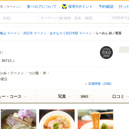
食べログについて
保有Vポイント
予約確認
行っ
日市（ラーメン）
亀山 ラーメン
四日市 ラーメン
あすなろう四日市駅 ラーメン
らーめん 鉢ノ葦葉
は）
36713
人
ンル：
ラーメン
つけ麺
丼
月曜日
店舗情報（詳細）
ュー・コース
写真
口コミ
5863