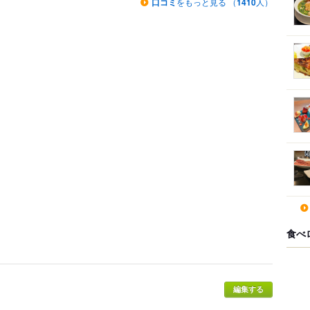
口コミ
をもっと見る （
1410
人）
食べ