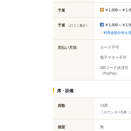
予算
￥1,000～￥1,9
予算
（口コミ集計）
￥1,000～￥1,9
利用金額分布を
カード不可
支払い方法
電子マネー不可
QRコード決済可
（PayPay）
席・設備
13席
席数
（カウンター5席・
無
個室