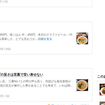
問
1回
…1950円、味ごはん 中…450円、本日のクラフトビール…10
出る美味しさ、とでも言おうか...
詳細を見る
 訪問
23回
ープの旨さは言葉で言い表せない
この
店。 三重No.1との呼び声も高く、列並びも相当覚悟が
花の店主が修行した事があることでも有名で、いわば師...
 訪問
1回