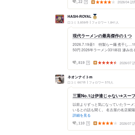
2026/04 訪
？
22
HASH-ROYAL
口コミ 3,859件
フォロワー 1,841人
現代ラーメンの最高傑作の１つ
2026.7.19昼1 特製らー麺 煮干し
50円 2026年ラーメン331杯目 滲み
2026/07
？
819
ネオンナイトm
口コミ 667件
フォロワー 570人
三重No.1は伊達じゃない⭐️ス
以前よりずっと気になっていたラーメン
いるとの話も聞く。 名古屋の名店紫陽
詳細を見る
2026/07
？
110