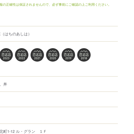
報の正確性は保証されませんので、必ず事前にご確認の上ご利用ください。
葉
（はちのあしは）
、丼
北町
1-12
ル・グラン １Ｆ