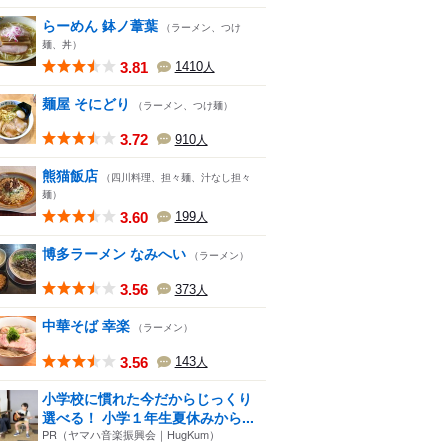
らーめん 鉢ノ葦葉
（ラーメン、つけ
麺、丼）
3.81
1410
人
麺屋 そにどり
（ラーメン、つけ麺）
3.72
910
人
熊猫飯店
（四川料理、担々麺、汁なし担々
麺）
3.60
199
人
博多ラーメン なみへい
（ラーメン）
3.56
373
人
中華そば 幸楽
（ラーメン）
3.56
143
人
小学校に慣れた今だからじっくり
選べる！ 小学１年生夏休みから...
PR（ヤマハ音楽振興会｜HugKum）