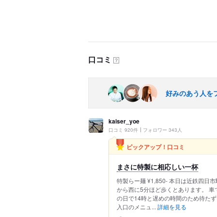
口コミ
？
好みのあう人を
kaiser_yoe
口コミ 920件
フォロワー 343人
ピックアップ！口コミ
まさに特製に相応しい一杯
特製らー麺 ¥1,850- 本日は近鉄
から西に5分ほど歩くとあります。 車
の日で14時と遅めの時間のため待た
入口のメニュ...
詳細を見る