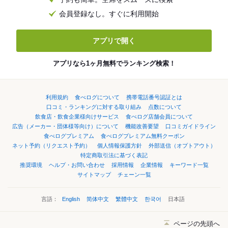
会員登録なし。すぐに利用開始
アプリで開く
アプリなら1ヶ月無料でランキング検索！
利用規約
食べログについて
携帯電話番号認証とは
口コミ・ランキングに対する取り組み
点数について
飲食店・飲食企業様向けサービス
食べログ店舗会員について
広告（メーカー・団体様等向け）について
機能改善要望
口コミガイドライン
食べログプレミアム
食べログプレミアム無料クーポン
ネット予約（リクエスト予約）
個人情報保護方針
外部送信（オプトアウト）
特定商取引法に基づく表記
推奨環境
ヘルプ・お問い合わせ
採用情報
企業情報
キーワード一覧
サイトマップ
チェーン一覧
言語：
English
简体中文
繁體中文
한국어
日本語
ページの先頭へ