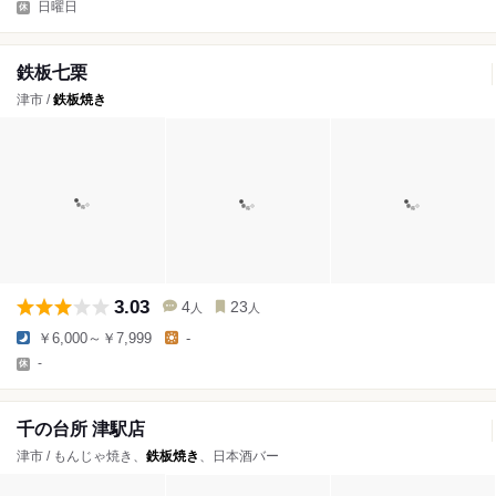
日曜日
鉄板七栗
津市 /
鉄板焼き
3.03
4
23
人
人
￥6,000～￥7,999
-
-
千の台所 津駅店
津市 / もんじゃ焼き、
鉄板焼き
、日本酒バー