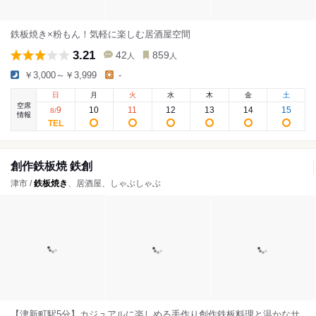
鉄板焼き×粉もん！気軽に楽しむ居酒屋空間
3.21
42
859
人
人
￥3,000～￥3,999
-
日
月
火
水
木
金
土
空席
9
10
11
12
13
14
15
8
/
情報
創作鉄板焼 鉄創
津市 /
鉄板焼き
、居酒屋、しゃぶしゃぶ
【津新町駅5分】カジュアルに楽しめる手作り創作鉄板料理と温かなサ