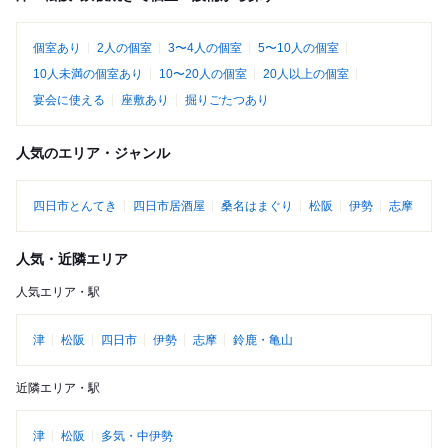
個室あり
2人の個室
3〜4人の個室
5〜10人の個室
10人未満の個室あり
10〜20人の個室
20人以上の個室
宴会に使える
座敷あり
掘りごたつあり
人気のエリア・ジャンル
四日市とんてき
四日市居酒屋
桑名はまぐり
松阪
伊勢
志摩
人気・近隣エリア
人気エリア・駅
津
松阪
四日市
伊勢
志摩
鈴鹿・亀山
近隣エリア・駅
津
松阪
多気・中伊勢