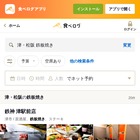
インストール
アプリで開く
ホーム
ログイン
変更
津・松阪 鉄板焼き
予算
空席あり
他の検索条件
日時
時間
人数
でネット予約
津・松阪
の
鉄板焼き
20
件
鉄神 津駅前店
津市 / 居酒屋、
鉄板焼き
、ステーキ