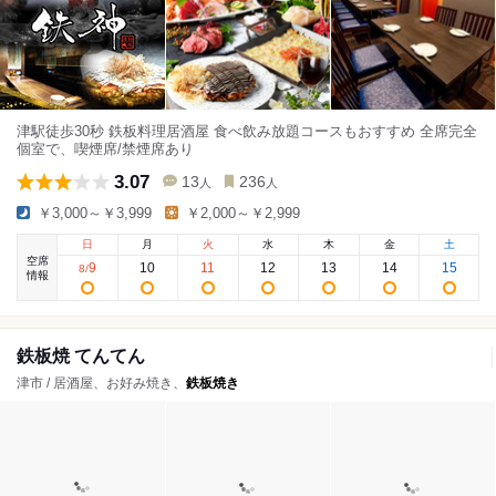
津駅徒歩30秒 鉄板料理居酒屋 食べ飲み放題コースもおすすめ 全席完全
個室で、喫煙席/禁煙席あり
3.07
13
236
人
人
￥3,000～￥3,999
￥2,000～￥2,999
日
月
火
水
木
金
土
空席
9
10
11
12
13
14
15
8
/
情報
鉄板焼 てんてん
津市 / 居酒屋、お好み焼き、
鉄板焼き