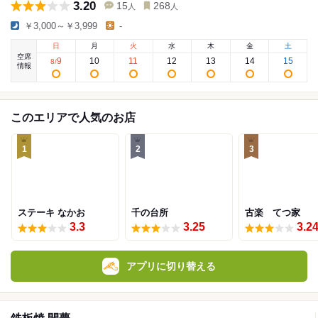
3.20
15
268
人
人
￥3,000～￥3,999
-
日
月
火
水
木
金
土
空席
9
10
11
12
13
14
15
8
/
情報
このエリアで人気のお店
1
2
3
ステーキ なかお
千の台所
古楽 てつ家
3.3
3.25
3.2
アプリに切り替える