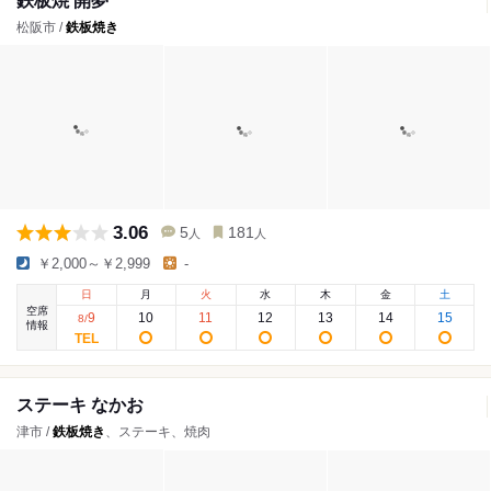
鉄板焼 開夢
松阪市 /
鉄板焼き
3.06
5
181
人
人
￥2,000～￥2,999
-
日
月
火
水
木
金
土
空席
9
10
11
12
13
14
15
8
/
情報
ステーキ なかお
津市 /
鉄板焼き
、ステーキ、焼肉