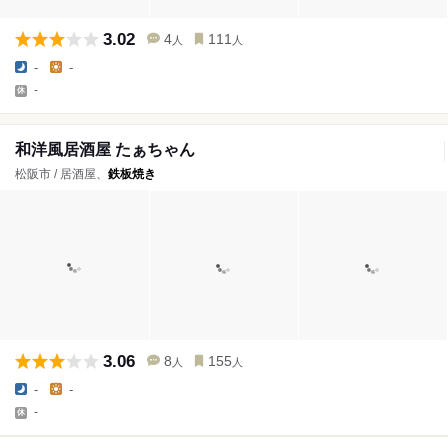
3.02
4
111
人
人
-
-
-
和洋風居酒屋 たぁちゃん
松阪市 / 居酒屋、
鉄板焼き
3.06
8
155
人
人
-
-
-