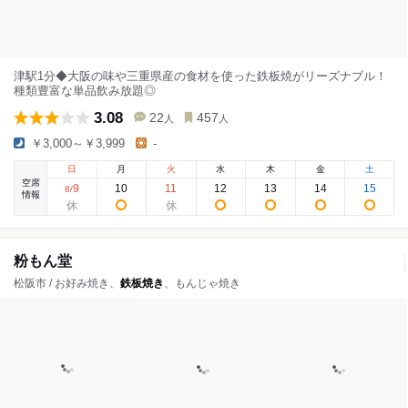
津駅1分◆大阪の味や三重県産の食材を使った鉄板焼がリーズナブル！
種類豊富な単品飲み放題◎
3.08
22
457
人
人
￥3,000～￥3,999
-
日
月
火
水
木
金
土
空席
9
10
11
12
13
14
15
8
/
情報
粉もん堂
松阪市 / お好み焼き、
鉄板焼き
、もんじゃ焼き