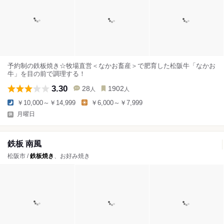
予約制の鉄板焼き☆牧場直営＜なかお畜産＞で肥育した松阪牛「なかお
牛」を目の前で調理する！
3.30
28
1902
人
人
￥10,000～￥14,999
￥6,000～￥7,999
月曜日
鉄板 南風
松阪市 /
鉄板焼き
、お好み焼き