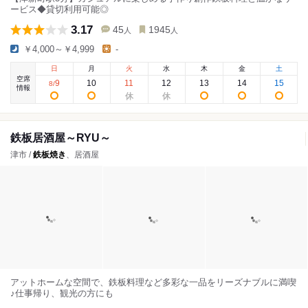
ービス◆貸切利用可能◎
3.17
45
1945
人
人
￥4,000～￥4,999
-
日
月
火
水
木
金
土
空席
9
10
11
12
13
14
15
8
/
情報
鉄板居酒屋～RYU～
津市 /
鉄板焼き
、居酒屋
アットホームな空間で、鉄板料理など多彩な一品をリーズナブルに満喫
♪仕事帰り、観光の方にも