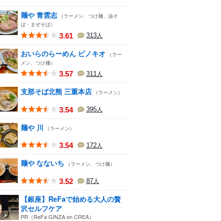
麺や 青雲志
（ラーメン、つけ麺、油そ
ば・まぜそば）
3.61
313
人
おいらのらーめん ピノキオ
（ラー
メン、つけ麺）
3.57
311
人
支那そば北熊 三重本店
（ラーメン）
3.54
395
人
麺や 川
（ラーメン）
3.54
172
人
麺や なないち
（ラーメン、つけ麺）
3.52
87
人
【銀座】ReFaで始める大人の贅
沢セルフケア
PR（ReFa GINZA on CREA）