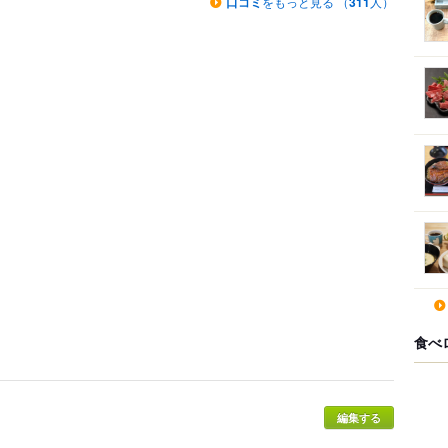
口コミ
をもっと見る （
311
人）
食べ