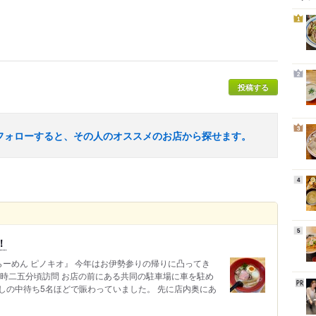
1
2
投稿する
3
フォローすると、その人のオススメのお店から探せます。
4
5
！
のらーめん ピノキオ』 今年はお伊勢参りの帰りに凸ってき
一時二五分頃訪問 お店の前にある共同の駐車場に車を駐め
しの中待ち5名ほどで賑わっていました。 先に店内奥にあ