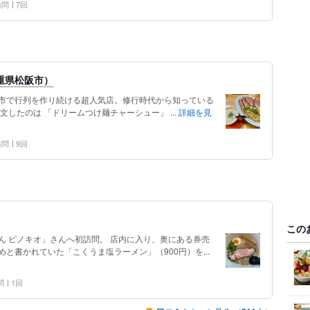
 訪問
7回
重県松阪市）
市で行列を作り続ける超人気店。修行時代から知っている
したのは 「ドリームつけ麺チャーシュー」 ...
詳細を見
 訪問
9回
この
ん ピノキオ」さんへ初訪問。 店内に入り、奥にある券売
と書かれていた「こくうま塩ラーメン」（900円）を...
問
1回