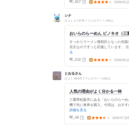
2026/03
？
917
シナ
口コミ 2,137件
フォロワー 1,165人
おいらのらーめん ピノキオ（三
すっかりラーメン激戦区となった松阪
店主なのでずっと応援しています。 注文
る
2026/08
？
232
とおるさん
口コミ 964件
フォロワー 1,083人
人気の理由がよく分かる一杯
三重県松阪市にある「おいらのらーめ
機で先に食券を購入。今回は、おすすめ
詳細を見る
2026/07 訪
？
39