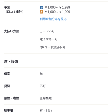
￥1,000～￥1,999
予算
（口コミ集計）
￥1,000～￥1,999
利用金額分布を見る
支払い方法
カード不可
電子マネー可
QRコード決済不可
席・設備
個室
無
貸切
不可
禁煙・喫煙
全席禁煙
駐車場
有（8台）