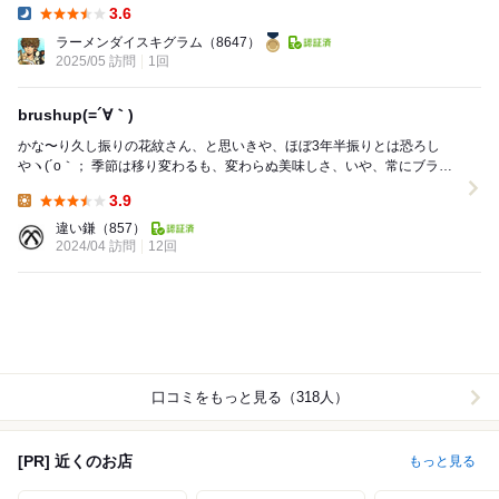
3.6
Dinner:
ラーメンダイスキグラム
（8647）
2025/05 訪問
1回
brushup(=´∀｀)
かな〜り久し振りの花紋さん、と思いきや、ほぼ3年半振りとは恐ろし
やヽ(´o｀； 季節は移り変わるも、変わらぬ美味しさ、いや、常にブラッ
シュアップする美味しいさが愉しめる花紋さんで...
3.9
Lunch:
違い鎌
（857）
2024/04 訪問
12回
口コミをもっと見る（318人）
[PR] 近くのお店
もっと見る