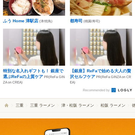
ふう Home 津駅店
都寿司
(津/焼鳥)
(桃園/寿司)
特別な名入れギフトも！ 銀座で
【銀座】ReFaで始める大人の贅
選ぶReFaの上質ケア
沢セルフケア
PR(ReFa GIN
PR(ReFa GINZA on CR
ZA on CREA)
EA)
Recommended by
三重
三重 ラーメン
津・松阪 ラーメン
松阪 ラーメン