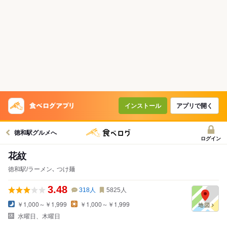
インストール
アプリで開く
徳和駅グルメへ
ログイン
花紋
徳和駅/ラーメン､ つけ麺
3.48
318
人
5825
人
￥1,000～￥1,999
￥1,000～￥1,999
水曜日、木曜日