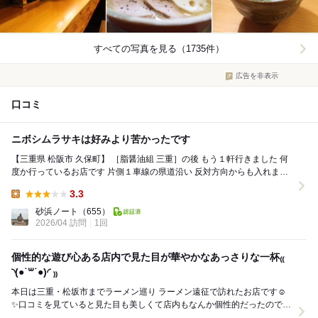
すべての写真を見る（1735件）
広告を非表示
口コミ
ニボシムラサキは好みより苦かったです
【三重県 松阪市 久保町】 ［脂醤油組 三重］の後 もう１軒行きました 何
度か行っているお店です 片側１車線の県道沿い 反対方向からも入れます
料金後払い ...
3.3
Lunch:
砂浜ノート
（655）
2026/04 訪問
1回
個性的な遊び心ある店内で見た目が華やかなあっさりな一杯₍₍
◝(●˙꒳˙●)◜ ₎₎
本日は三重・松坂市までラーメン巡り ラーメン遠征で訪れたお店です☺️
✨口コミを見ていると見た目も美しくて店内もなんか個性的だったので行
ってみたいと思っていた店に訪問しました✨...