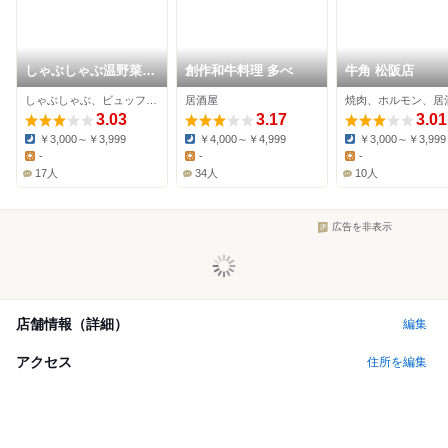
しゃぶしゃぶ温野菜
創作和牛料理 多べ
牛角 松阪店
松阪店
しゃぶしゃぶ、ビュッフェ、居酒屋
居酒屋
焼肉、ホルモン、居
3.03
3.17
3.01
￥3,000～￥3,999
￥4,000～￥4,999
￥3,000～￥3,999
Dinner:
Dinner:
Dinner:
-
-
-
Lunch:
Lunch:
Lunch:
17人
34人
10人
広告を非表示
店舗情報（詳細）
編集
アクセス
住所を編集