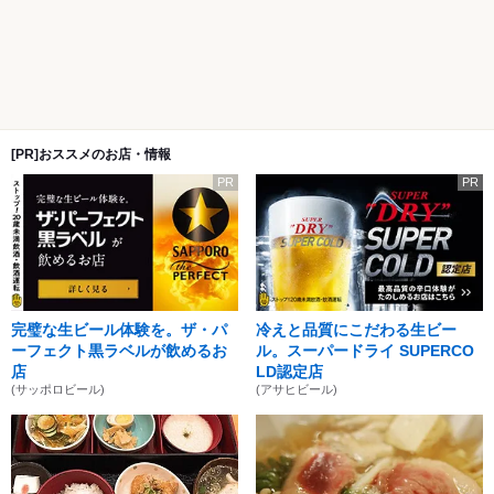
[PR]おススメのお店・情報
PR
PR
完璧な生ビール体験を。ザ・パ
冷えと品質にこだわる生ビー
ーフェクト黒ラベルが飲めるお
ル。スーパードライ SUPERCO
店
LD認定店
(サッポロビール)
(アサヒビール)