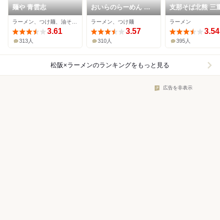
麺や 青雲志
おいらのらーめん ピ
支那そば北熊 三
ノキオ
店
ラーメン、つけ麺、油そば・まぜそば
ラーメン、つけ麺
ラーメン
3.61
3.57
3.54
313人
310人
395人
松阪×ラーメン
のランキングをもっと見る
広告を非表示