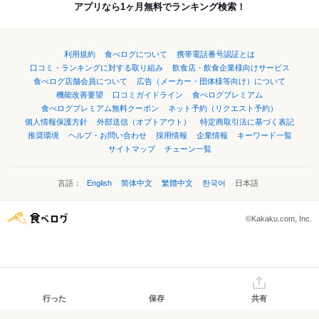
アプリなら1ヶ月無料でランキング検索！
利用規約
食べログについて
携帯電話番号認証とは
口コミ・ランキングに対する取り組み
飲食店・飲食企業様向けサービス
食べログ店舗会員について
広告（メーカー・団体様等向け）について
機能改善要望
口コミガイドライン
食べログプレミアム
食べログプレミアム無料クーポン
ネット予約（リクエスト予約）
個人情報保護方針
外部送信（オプトアウト）
特定商取引法に基づく表記
推奨環境
ヘルプ・お問い合わせ
採用情報
企業情報
キーワード一覧
サイトマップ
チェーン一覧
言語：
English
简体中文
繁體中文
한국어
日本語
©Kakaku.com, Inc.
行った
保存
共有