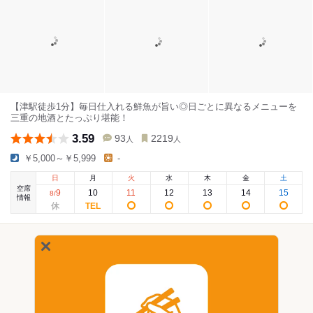
【津駅徒歩1分】毎日仕入れる鮮魚が旨い◎日ごとに異なるメニューを
三重の地酒とたっぷり堪能！
3.59
93
2219
人
人
￥5,000～￥5,999
-
日
月
火
水
木
金
土
空席
9
10
11
12
13
14
15
8
/
情報