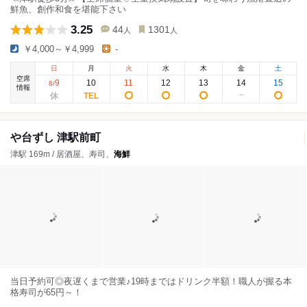
鮮魚、創作和食を堪能下さい
3.25
44
1301
人
人
￥4,000～￥4,999
-
日
月
火
水
木
金
土
空席
9
10
11
12
13
14
15
8
/
情報
や台ずし 津駅前町
津駅 169m / 居酒屋、寿司、
海鮮
当日予約可◎夜遅くまで営業♪19時まではドリンク半額！職人が握る本
格寿司が65円～！