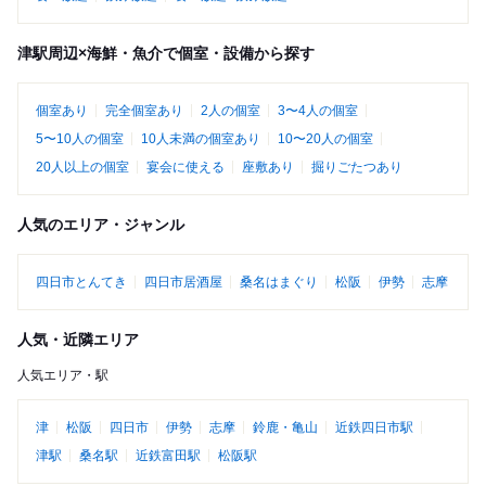
津駅周辺×海鮮・魚介で個室・設備から探す
個室あり
完全個室あり
2人の個室
3〜4人の個室
5〜10人の個室
10人未満の個室あり
10〜20人の個室
20人以上の個室
宴会に使える
座敷あり
掘りごたつあり
人気のエリア・ジャンル
四日市とんてき
四日市居酒屋
桑名はまぐり
松阪
伊勢
志摩
人気・近隣エリア
人気エリア・駅
津
松阪
四日市
伊勢
志摩
鈴鹿・亀山
近鉄四日市駅
津駅
桑名駅
近鉄富田駅
松阪駅