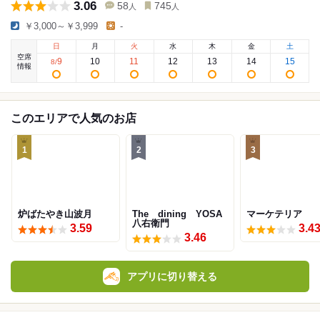
3.06
58
745
人
人
￥3,000～￥3,999
-
日
月
火
水
木
金
土
空席
9
10
11
12
13
14
15
8
/
情報
このエリアで人気のお店
1
2
3
炉ばたやき山波月
The dining YOSA
マーケテリア
八右衛門
3.59
3.4
3.46
アプリに切り替える