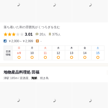
落ち着いた和の雰囲気がくつろぎを生む
3.01
20
375
人
人
￥2,000～￥2,999
-
日
月
火
水
木
金
土
空席
9
10
11
12
13
14
15
8
/
情報
地物産品料理処 田福
津駅 185m / 居酒屋、
海鮮
、焼き鳥