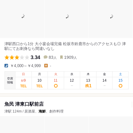
津駅西口から1分 大小宴会場完備 松坂市鈴鹿市からのアクセスも◎ 津
駅にてお刺身なら間違いなし
3.34
83
1909
人
人
￥4,000～￥4,999
-
日
月
火
水
木
金
土
空席
9
10
11
12
13
14
15
8
/
情報
1
残
魚民 津東口駅前店
津駅 124m / 居酒屋、
海鮮
、創作料理