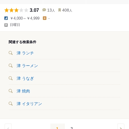
3.07
13
408
人
人
￥4,000～￥4,999
-
日曜日
関連する検索条件
津 ランチ
津 ラーメン
津 うなぎ
津 焼肉
津 イタリアン
1
2