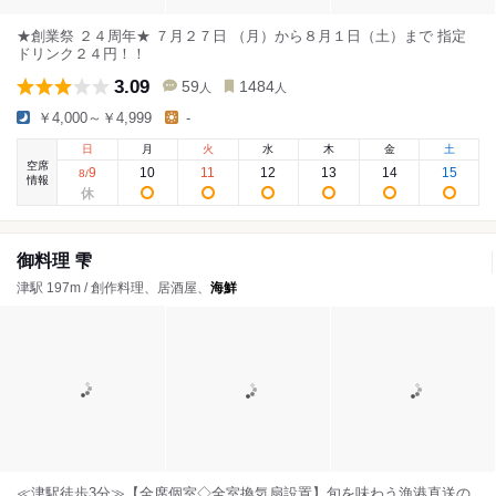
★創業祭 ２４周年★ ７月２７日 （月）から８月１日（土）まで 指定
ドリンク２４円！！
3.09
59
1484
人
人
￥4,000～￥4,999
-
日
月
火
水
木
金
土
空席
9
10
11
12
13
14
15
8
/
情報
御料理 雫
津駅 197m / 創作料理、居酒屋、
海鮮
≪津駅徒歩3分≫【全席個室◇全室換気扇設置】旬を味わう漁港直送の