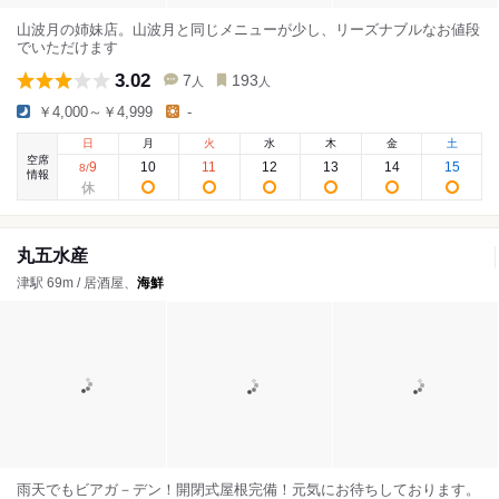
山波月の姉妹店。山波月と同じメニューが少し、リーズナブルなお値段
でいただけます
3.02
7
193
人
人
￥4,000～￥4,999
-
日
月
火
水
木
金
土
空席
9
10
11
12
13
14
15
8
/
情報
丸五水産
津駅 69m / 居酒屋、
海鮮
雨天でもビアガ－デン！開閉式屋根完備！元気にお待ちしております。