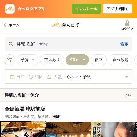
インストール
アプリで開く
ホーム
ログイン
変更
津駅 海鮮・魚介
予算
空席あり
個室
食べ放題
日時
時間
人数
でネット予約
津駅
の
海鮮・魚介
23
件
金鯱酒場 津駅前店
津駅 65m / 居酒屋、焼き鳥、
海鮮