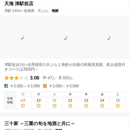
天海 津駅前店
津駅 140m / 居酒屋、天ぷら、
海鮮
津駅徒歩1分♪全席個室の天ぷらと海鮮が自慢の和風居酒屋。飲み放題付
きコースは3500円～
3.06
47
933
人
人
￥3,000～￥3,999
￥3,000～￥3,999
日
月
火
水
木
金
土
空席
9
10
11
12
13
14
15
8
/
情報
三十家 ～三重の旬を地酒と共に～