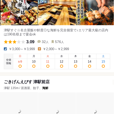
津駅すぐ☆名古屋飯や鮮度◎な海鮮を完全個室で♪エリア最大級の店内
は190名様まで宴会ok
3.09
32
576
人
人
￥3,000～￥3,999
￥2,000～￥2,999
日
月
火
水
木
金
土
空席
9
10
11
12
13
14
15
8
/
情報
ごきげんえびす 津駅前店
津駅 135m / 居酒屋、餃子、
海鮮