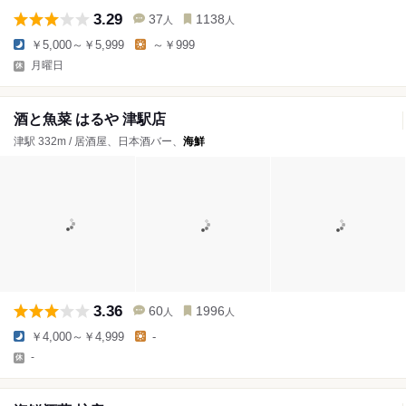
3.29
37
1138
人
人
￥5,000～￥5,999
～￥999
月曜日
酒と魚菜 はるや 津駅店
津駅 332m / 居酒屋、日本酒バー、
海鮮
3.36
60
1996
人
人
￥4,000～￥4,999
-
-