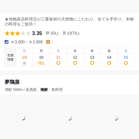
★地物産品料理店が三重食材の天然物にこだわり、全てを手作り、本物
の料理をご提供！
3.35
69
1979
人
人
￥3,000～￥3,999
-
日
月
火
水
木
金
土
空席
9
10
11
12
13
14
15
8
/
情報
夢鶏屋
津駅 568m / 居酒屋、
海鮮
、鳥料理