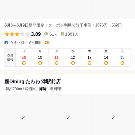
8月8～8月9日期間限定！クーポン利用で餃子半額！1078円→539円
3.09
61
1381
人
人
￥4,000～￥4,999
-
日
月
火
水
木
金
土
空席
9
10
11
12
13
14
15
8
/
情報
座Dining たわわ 津駅前店
津駅 200m / 居酒屋、
海鮮
、鳥料理