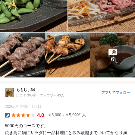
6
ももじぃ34
アプリでフォロー
口コミ 360件
フォロワー 43人
2026/04 訪問
1回目
4.0
￥5,000～￥5,999/1人
Dinner
5000円のコースです。
焼き鳥に鍋にサラダに一品料理にと飲み放題までついてかなり満