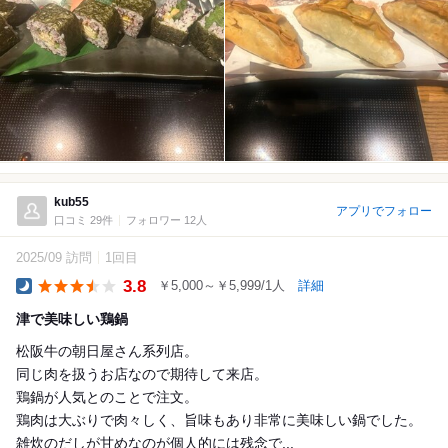
kub55
アプリでフォロー
口コミ 29件
フォロワー 12人
2025/09 訪問
1回目
3.8
￥5,000～￥5,999/1人
詳細
Dinner
津で美味しい鶏鍋
松阪牛の朝日屋さん系列店。
同じ肉を扱うお店なので期待して来店。
鶏鍋が人気とのことで注文。
鶏肉は大ぶりで肉々しく、旨味もあり非常に美味しい鍋でした。
雑炊のだしが甘めなのが個人的には残念で...