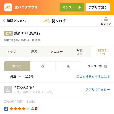
インストール
アプリで開く
津駅グルメへ
ログイン
焼きとり 鳥さわ
公式
津駅/焼き鳥､ 鳥料理､ 居酒屋
写真
口コミ
トップ
座席
メニュー
488
109
すべて
夜
昼
フォロー中
口コミ検索をするには？
112件
＊にゃんきち＊
アプリでフォロー
口コミ 95件
フォロワー 22人
2026/07 訪問
1回目
4.0
Dinner