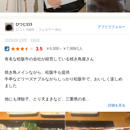
ひつじ113
アプリでフォロー
口コミ 639件
フォロワー 80人
2025/09 訪問
1回目
3.5
￥6,000～￥7,999/1人
Dinner
有名な松阪牛の会社が経営している焼き鳥屋さん
焼き鳥メインながら、松阪牛も提供
牛串などリーズナブルながらしっかり松阪牛で、おいしく楽しめ
ました
他にも津餃子、とり天まきなど、三重県の名...
詳細を見る