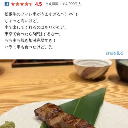
4.5
￥4,000～￥4,999/1人
Dinner
松坂牛のフィレ串がうますぎる〜( ˊ̱˂˃ˋ̱ )
ちょっと高いけど、
串で出してくれるのはありがたい。
東京で食べたら3倍はするなー。
もも串も焼き加減完璧すぎ！
ハラミ串も食べたけど、先...
詳細を見る