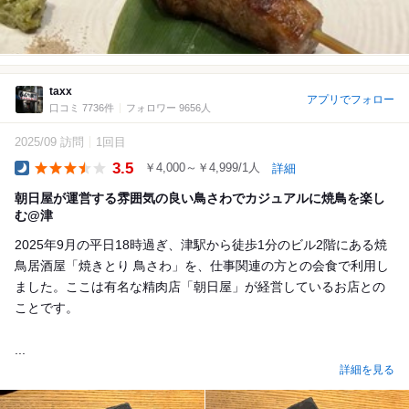
taxx
アプリでフォロー
口コミ 7736件
フォロワー 9656人
2025/09 訪問
1回目
3.5
￥4,000～￥4,999/1人
詳細
Dinner
朝日屋が運営する雰囲気の良い鳥さわでカジュアルに焼鳥を楽し
む@津
2025年9月の平日18時過ぎ、津駅から徒歩1分のビル2階にある焼
鳥居酒屋「焼きとり 鳥さわ」を、仕事関連の方との会食で利用し
ました。ここは有名な精肉店「朝日屋」が経営しているお店との
ことです。
...
詳細を見る