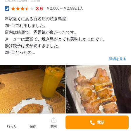
2025/05 訪問
1回目
3.6
￥2,000～￥2,999/1人
Dinner
津駅近くにある百名店の焼き鳥屋
2軒目で利用しました。
店内は綺麗で、雰囲気が良かったです。
メニューは豊富で、焼き鳥がとても美味しかったです。
揚げ餃子は皮が硬すぎました。
2軒目だったの...
詳細を見る
電話
行った
保存
共有