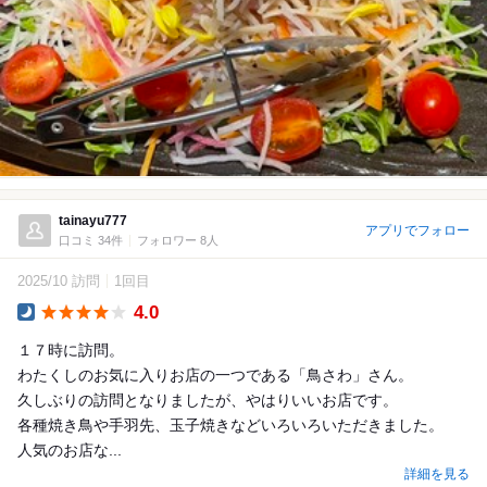
tainayu777
アプリでフォロー
口コミ 34件
フォロワー 8人
2025/10 訪問
1回目
4.0
Dinner
１７時に訪問。
わたくしのお気に入りお店の一つである「鳥さわ」さん。
久しぶりの訪問となりましたが、やはりいいお店です。
各種焼き鳥や手羽先、玉子焼きなどいろいろいただきました。
人気のお店な...
詳細を見る