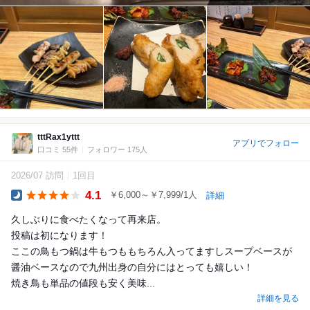
tttRax1yttt
アプリでフォロー
口コミ 55件
フォロワー 175人
2026/07 訪問
1回目
4.1
￥6,000～￥7,999/1人
詳細
Dinner
久しぶりに食べたくなって再来店。
投稿は初になります！
ここの鳥もつ鍋は牛もつももちろん入ってますしスープベースが
醤油ベースなので九州出身の自分にはとっても嬉しい！
焼き鳥も単品の値段も安く美味...
詳細を見る