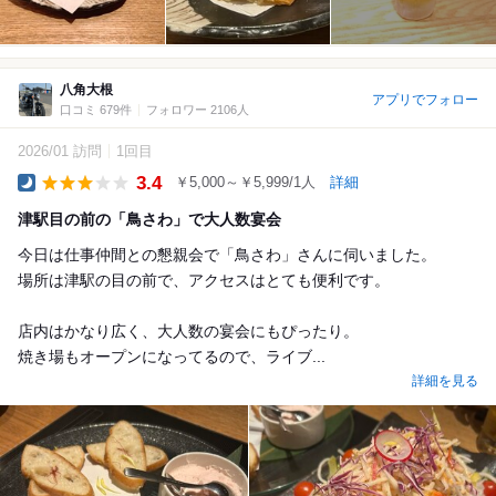
八角大根
アプリでフォロー
口コミ 679件
フォロワー 2106人
2026/01 訪問
1回目
3.4
￥5,000～￥5,999/1人
詳細
Dinner
津駅目の前の「鳥さわ」で大人数宴会
今日は仕事仲間との懇親会で「鳥さわ」さんに伺いました。
場所は津駅の目の前で、アクセスはとても便利です。
店内はかなり広く、大人数の宴会にもぴったり。
焼き場もオープンになってるので、ライブ...
詳細を見る