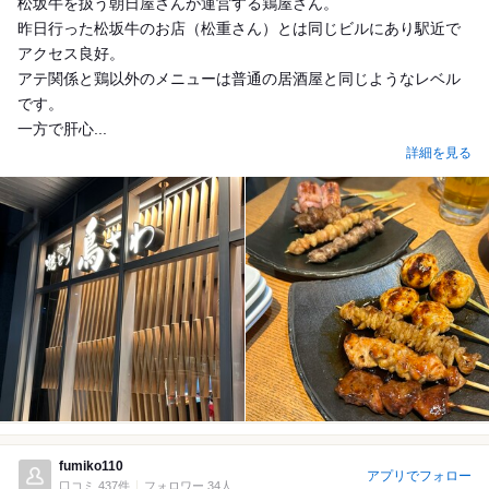
松坂牛を扱う朝日屋さんが運営する鶏屋さん。
昨日行った松坂牛のお店（松重さん）とは同じビルにあり駅近で
アクセス良好。
アテ関係と鶏以外のメニューは普通の居酒屋と同じようなレベル
です。
一方で肝心...
詳細を見る
fumiko110
アプリでフォロー
口コミ 437件
フォロワー 34人