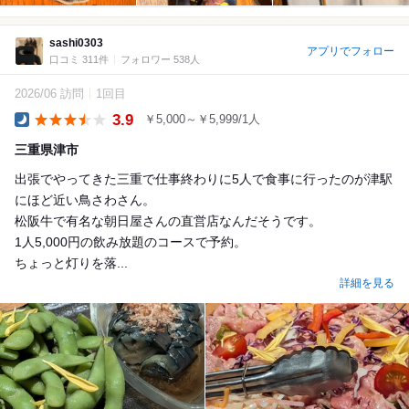
sashi0303
アプリでフォロー
口コミ 311件
フォロワー 538人
2026/06 訪問
1回目
3.9
￥5,000～￥5,999/1人
Dinner
三重県津市
出張でやってきた三重で仕事終わりに5人で食事に行ったのが津駅
にほど近い鳥さわさん。
松阪牛で有名な朝日屋さんの直営店なんだそうです。
1人5,000円の飲み放題のコースで予約。
ちょっと灯りを落...
詳細を見る