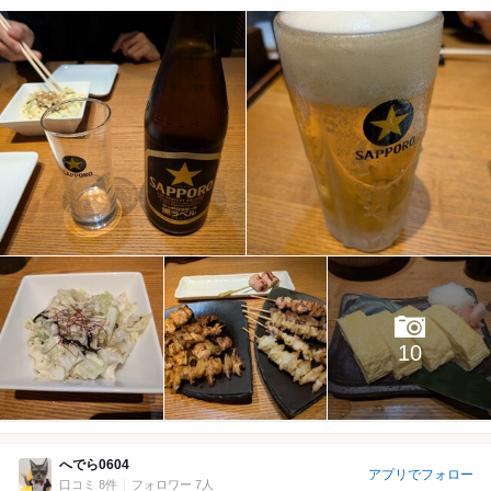
10
へでら0604
アプリでフォロー
口コミ 8件
フォロワー 7人