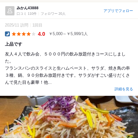
みかん43888
アプリでフォロー
口コミ 110件
フォロワー 20人
2025/11 訪問
1回目
4.0
￥5,000～￥5,999/1人
Dinner
上品です
友人４人で飲み会、５０００円の飲み放題付きコースにしまし
た。
フランスパンのスライスと生ハムペースト、サラダ、焼き鳥の串
３種、鍋、９０分飲み放題付きです。サラダがすごい盛りだくさ
んで見た目も豪華！他...
詳細を見る