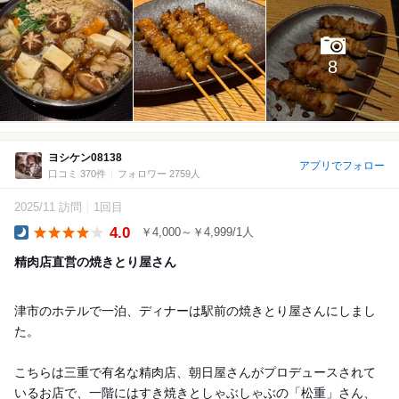
8
ヨシケン08138
アプリでフォロー
口コミ 370件
フォロワー 2759人
2025/11 訪問
1回目
4.0
￥4,000～￥4,999/1人
Dinner
精肉店直営の焼きとり屋さん
津市のホテルで一泊、ディナーは駅前の焼きとり屋さんにしまし
た。
こちらは三重で有名な精肉店、朝日屋さんがプロデュースされて
いるお店で、一階にはすき焼きとしゃぶしゃぶの「松重」さん、