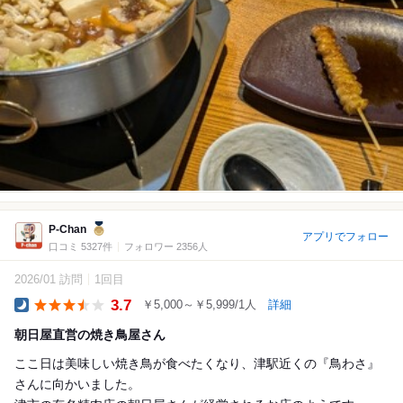
P-Chan
アプリでフォロー
口コミ 5327件
フォロワー 2356人
2026/01 訪問
1回目
3.7
￥5,000～￥5,999/1人
詳細
Dinner
朝日屋直営の焼き鳥屋さん
ここ日は美味しい焼き鳥が食べたくなり、津駅近くの『鳥わさ』
さんに向かいました。