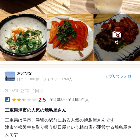
6
おとひな
アプリでフォロー
口コミ 1081件
フォロワー 1760人
2025/10 訪問
1回目
2.5
￥3,000～￥3,999/1人
Dinner
三重県津市の人気の焼鳥屋さん
三重県は津市、津駅の駅前にある人気の焼鳥屋さんです
津市で松阪牛を取り扱う朝日屋という精肉店が運営する焼鳥屋さ
んです