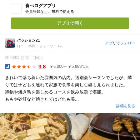
食べログアプリ
会員登録なし。無料で使える
アプリで開く
パッション21
アプリでフォロー
口コミ 25件
フォロワー 4人
2026/03 訪問
1回目
3.8
￥5,000～￥5,999/1人
Dinner
きれいで落ち着いた雰囲気の店内。送別会シーズンでしたが、隣
りでは子どもを連れて家族で食事を楽しむ姿も見られました。
鶏鍋や焼き鳥を楽しめるコースを飲み放題で堪能。
ももや砂肝など焼きたてはどれも美...
詳細を見る