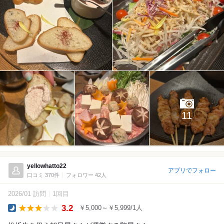
11
yellowhatto22
アプリでフォロー
口コミ 370件
フォロワー 42人
2026/01 訪問
1回目
3.2
￥5,000～￥5,999/1人
Dinner