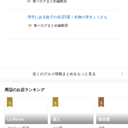
食べログまとめ編集部
津市にある餃子の名店5選！名物の津ぎょうざも
食べログまとめ編集部
近くのグルメ情報まとめをもっと見る
周辺のお店ランキング
1
1
3
La Ma’am
楽人
狐吉屋
ヨーロッパ料理
つけ麺
洋食