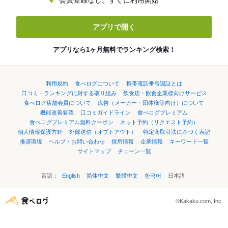
会員登録なし。すぐに利用開始
アプリで開く
アプリなら1ヶ月無料でランキング検索！
利用規約
食べログについて
携帯電話番号認証とは
口コミ・ランキングに対する取り組み
飲食店・飲食企業様向けサービス
食べログ店舗会員について
広告（メーカー・団体様等向け）について
機能改善要望
口コミガイドライン
食べログプレミアム
食べログプレミアム無料クーポン
ネット予約（リクエスト予約）
個人情報保護方針
外部送信（オプトアウト）
特定商取引法に基づく表記
推奨環境
ヘルプ・お問い合わせ
採用情報
企業情報
キーワード一覧
サイトマップ
チェーン一覧
言語：
English
简体中文
繁體中文
한국어
日本語
©Kakaku.com, Inc.