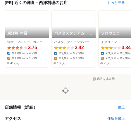
[PR] 近くの洋食・西洋料理のお店
もっと見る
東洋軒 本店
パスタスタジアム よ
ソロウニコ
ろこば食堂 津店
洋食、フレンチ、カレー
パスタ、ダイニングバー、ピザ
イタリアン
3.75
3.42
3.34
￥4,000～￥4,999
￥2,000～￥2,999
￥3,000～￥3,999
Dinner:
Dinner:
Dinner:
￥1,000～￥1,999
￥1,000～￥1,999
￥2,000～￥2,999
Lunch:
Lunch:
Lunch:
417人
168人
73人
広告を非表示
店舗情報（詳細）
修正
アクセス
住所を修正