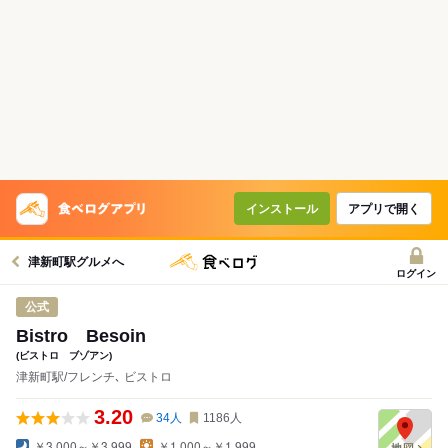
インストール
アプリで開く
津新町駅グルメへ
ログイン
公式
Bistro Besoin
(ビストロ ブゾアン)
津新町駅/フレンチ､ ビストロ
3.20
34
人
1186
人
￥3,000～￥3,999
￥1,000～￥1,999