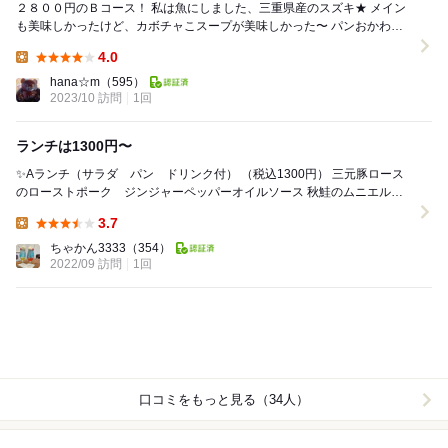
２８００円のＢコース！ 私は魚にしました、三重県産のスズキ★ メイン
も美味しかったけど、カボチャこスープが美味しかった〜 パンおかわり
自由やけど、固すぎかな。 あと、バター...
4.0
Lunch:
hana☆m
（595）
2023/10 訪問
1回
ランチは1300円〜
✨Aランチ（サラダ パン ドリンク付） （税込1300円） 三元豚ロース
のローストポーク ジンジャーペッパーオイルソース 秋鮭のムニエル
バジルとトマトの２色ソース 本...
3.7
Lunch:
ちゃかん3333
（354）
2022/09 訪問
1回
口コミをもっと見る（34人）