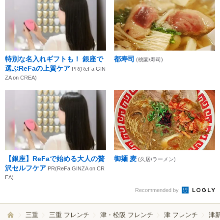
特別な名入れギフトも！ 銀座で
都寿司
(桃園/寿司)
選ぶReFaの上質ケア
PR(ReFa GIN
ZA on CREA)
【銀座】ReFaで始める大人の贅
御麺 麦
(久居/ラーメン)
沢セルフケア
PR(ReFa GINZA on CR
EA)
Recommended by
三重
三重 フレンチ
津・松阪 フレンチ
津 フレンチ
津