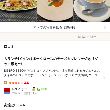
すべての写真を見る（202件）
広告を非表示
口コミ
Ａランチ❗️メインはポークロースのチーズカツレツ〜焼きリゾ
ット添え〜❗️
BISTRO BESOIN(ビストロ・ブゾアン)へ。 津市新町にあるカジュアルス
タイルのビストロです。 ランチはカジュアルなパスタやお得なコースメ
ニューで、ディナーはアラ...
3.6
Lunch:
ReDo
（750）
2022/08 訪問
1回
友達とLunch