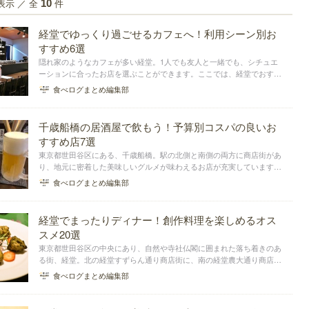
表示 ／ 全
件
10
経堂でゆっくり過ごせるカフェへ！利用シーン別お
すすめ6選
隠れ家のようなカフェが多い経堂。1人でも友人と一緒でも、シチュエ
ーションに合ったお店を選ぶことができます。ここでは、経堂でおすす
めのカフェを厳選してまとめました。訪れるお店選びの参考にしてみて
食べログまとめ編集部
ください。
千歳船橋の居酒屋で飲もう！予算別コスパの良いお
すすめ店7選
東京都世田谷区にある、千歳船橋。駅の北側と南側の両方に商店街があ
り、地元に密着した美味しいグルメが味わえるお店が充実しています。
今回は友人と一緒に訪れたいコスパの良い居酒屋をご紹介！予算3,000
食べログまとめ編集部
円以内と5,000円以内に分けてまとめました。
経堂でまったりディナー！創作料理を楽しめるオス
スメ20選
東京都世田谷区の中央にあり、自然や寺社仏閣に囲まれた落ち着きのあ
る街、経堂。北の経堂すずらん通り商店街に、南の経堂農大通り商店街
と、駅を挟んで栄える街には、飲食店も多く、まったりディナーを楽し
食べログまとめ編集部
めるそうです。今回は、ジャンルを問わず、美味しい創作料理が味わえ
るオススメのお店を...