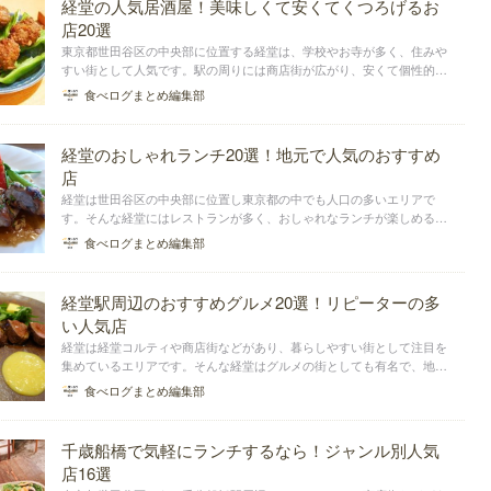
経堂の人気居酒屋！美味しくて安くてくつろげるお
店20選
東京都世田谷区の中央部に位置する経堂は、学校やお寺が多く、住みや
すい街として人気です。駅の周りには商店街が広がり、安くて個性的な
居酒屋さんも多いよう。今回は経堂にある、美味しいお酒が味わえる居
食べログまとめ編集部
酒屋さんをまとめました。お肉・魚など料理のジャンル別にご紹介しま
す。
経堂のおしゃれランチ20選！地元で人気のおすすめ
店
経堂は世田谷区の中央部に位置し東京都の中でも人口の多いエリアで
す。そんな経堂にはレストランが多く、おしゃれなランチが楽しめるお
店が揃っています。そこで今回は和食、カフェ・洋食、アジア・エスニ
食べログまとめ編集部
ック、その他に分けて経堂駅周辺のおすすめランチをまとめました。
経堂駅周辺のおすすめグルメ20選！リピーターの多
い人気店
経堂は経堂コルティや商店街などがあり、暮らしやすい街として注目を
集めているエリアです。そんな経堂はグルメの街としても有名で、地元
で人気のレストランが揃っています。そこで今回は和食、洋食、中華、
食べログまとめ編集部
アジア・エスニックなどグルメジャンル別に分けて経堂でおすすめのグ
ルメをピックアップ...
千歳船橋で気軽にランチするなら！ジャンル別人気
店16選