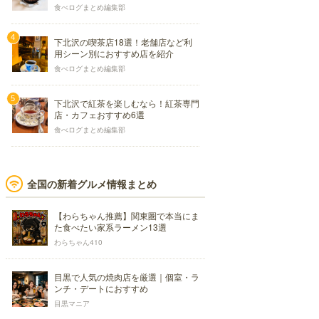
食べログまとめ編集部
下北沢の喫茶店18選！老舗店など利
用シーン別におすすめ店を紹介
食べログまとめ編集部
下北沢で紅茶を楽しむなら！紅茶専門
店・カフェおすすめ6選
食べログまとめ編集部
全国の新着グルメ情報まとめ
【わらちゃん推薦】関東圏で本当にま
た食べたい家系ラーメン13選
わらちゃん410
目黒で人気の焼肉店を厳選｜個室・ラ
ンチ・デートにおすすめ
目黒マニア