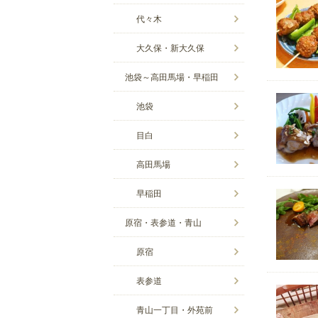
代々木
大久保・新大久保
池袋～高田馬場・早稲田
池袋
目白
高田馬場
早稲田
原宿・表参道・青山
原宿
表参道
青山一丁目・外苑前