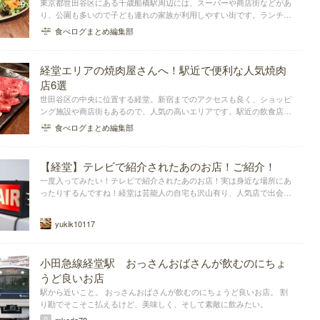
東京都世田谷区にある千歳船橋駅周辺には、スーパーや商店街などがあ
り、公園も多いので子ども連れの家族が利用しやすい街です。ランチが
楽しめるお店も個人経営店から、チェーンの飲食店まで色々なお店が揃
食べログまとめ編集部
っています。今回は、千歳船橋駅周辺にあるランチの美味しいお店をジ
ャンル別にまとめました。
経堂エリアの焼肉屋さんへ！駅近で便利な人気焼肉
店6選
世田谷区の中央に位置する経堂。新宿までのアクセスも良く、ショッピ
ング施設や商店街もあるので、人気の高いエリアです。駅近の飲食店が
充実していますが、友達と集まって食事に行くなら、断然焼肉がおすす
食べログまとめ編集部
め。そこで今回は、経堂駅周辺で人気の焼肉屋さんを、エリアごとにま
とめました。
【経堂】テレビで紹介されたあのお店！ご紹介！
一度入ってみたい！テレビで紹介されたあのお店！実は身近な場所にあ
ったりするんですね！経堂は芸能人の自宅も沢山有り、人気店で出会え
るかも？？なるべく気軽に入れるお店を集めました！
yukik10117
小田急線経堂駅 おっさんおばさんが飲むのにちょ
うど良いお店
駅から近いこと。 おっさんおばさんが飲むのにちょうど良いお店。 割
り勘でそこそこ払えるけど、美味しく、そして素敵に飲みたい。