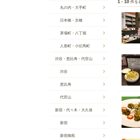
件を
1 - 10
丸の内・大手町
日本橋・京橋
茅場町・八丁堀
人形町・小伝馬町
渋谷・恵比寿・代官山
渋谷
恵比寿
代官山
新宿・代々木・大久保
新宿
新宿御苑