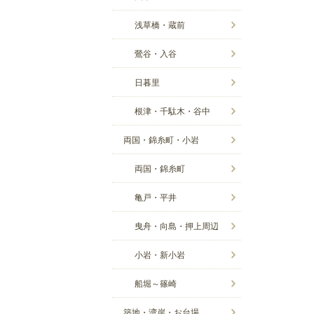
浅草橋・蔵前
鶯谷・入谷
日暮里
根津・千駄木・谷中
両国・錦糸町・小岩
両国・錦糸町
亀戸・平井
曳舟・向島・押上周辺
小岩・新小岩
船堀～篠崎
築地・湾岸・お台場