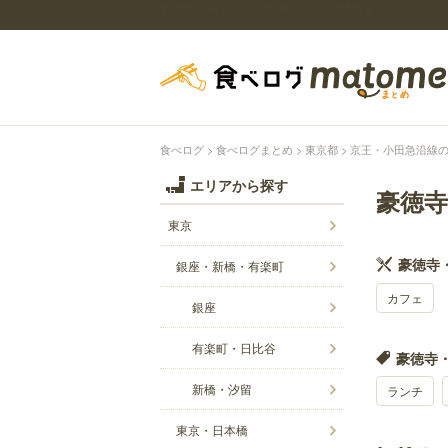
豪徳寺・経堂・千歳船橋のグルメ情報まとめ
食べログ
食べログまとめ
東京都
京王・小田急沿線
エリアから探す
豪徳
東京
豪徳寺
銀座・新橋・有楽町
カフェ
銀座
有楽町・日比谷
豪徳寺・
新橋・汐留
ランチ
東京・日本橋