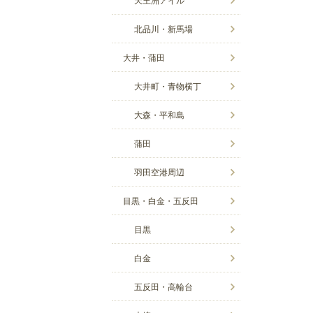
北品川・新馬場
大井・蒲田
大井町・青物横丁
大森・平和島
蒲田
羽田空港周辺
目黒・白金・五反田
目黒
白金
五反田・高輪台