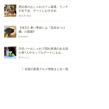
恵比寿のおしゃれカフェ厳選。ランチ
や女子会、デートにおすすめ
恵比寿 散歩
【埼玉】暑い季節には『昆布水つけ
麺』の図鑑‼
Breaden
渋谷バーおしゃれで隠れ家感のある初
心者1人やカップルデートにもお...
田中たかし
全国の新着グルメ情報まとめ一覧