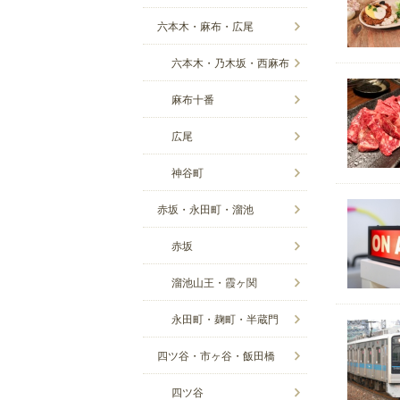
六本木・麻布・広尾
六本木・乃木坂・西麻布
麻布十番
広尾
神谷町
赤坂・永田町・溜池
赤坂
溜池山王・霞ヶ関
永田町・麹町・半蔵門
四ツ谷・市ヶ谷・飯田橋
四ツ谷