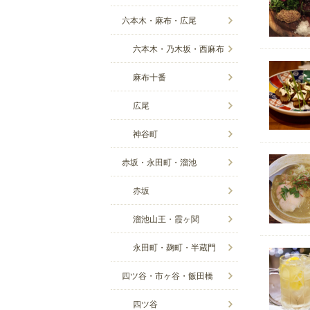
六本木・麻布・広尾
六本木・乃木坂・西麻布
麻布十番
広尾
神谷町
赤坂・永田町・溜池
赤坂
溜池山王・霞ヶ関
永田町・麹町・半蔵門
四ツ谷・市ヶ谷・飯田橋
四ツ谷