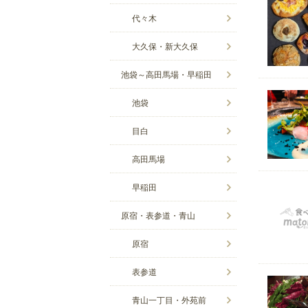
代々木
大久保・新大久保
池袋～高田馬場・早稲田
池袋
目白
高田馬場
早稲田
原宿・表参道・青山
原宿
表参道
青山一丁目・外苑前