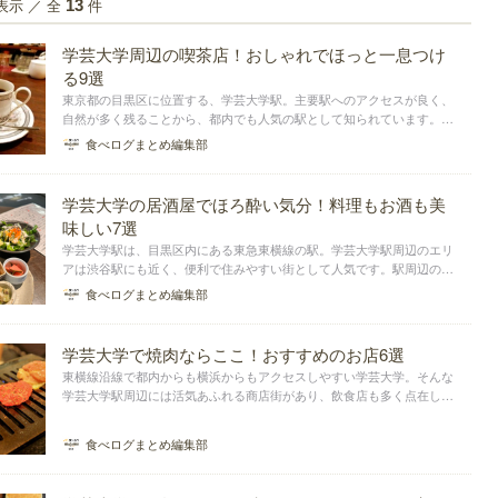
表示 ／ 全
件
13
学芸大学周辺の喫茶店！おしゃれでほっと一息つけ
る9選
東京都の目黒区に位置する、学芸大学駅。主要駅へのアクセスが良く、
自然が多く残ることから、都内でも人気の駅として知られています。そ
んな学芸大学周辺には様々な喫茶店やカフェが立ち並び、ほっと一息つ
食べログまとめ編集部
けるいこいの場として人気です。今回は学芸大学駅周辺で、おすすめの
喫茶店をまとめました。
学芸大学の居酒屋でほろ酔い気分！料理もお酒も美
味しい7選
学芸大学駅は、目黒区内にある東急東横線の駅。学芸大学駅周辺のエリ
アは渋谷駅にも近く、便利で住みやすい街として人気です。駅周辺の商
店街には、カフェから居酒屋さんまで個性のあるお店が点在しているの
食べログまとめ編集部
も魅力のひとつ。そこで今回は、学芸大学駅周辺にあるおすすめの居酒
屋さんをまとめました。
学芸大学で焼肉ならここ！おすすめのお店6選
東横線沿線で都内からも横浜からもアクセスしやすい学芸大学。そんな
学芸大学駅周辺には活気あふれる商店街があり、飲食店も多く点在して
います。今回は学芸大学駅周辺でランチタイムやディナーに訪れたい、
選りすぐりの焼肉店をまとめました。
食べログまとめ編集部