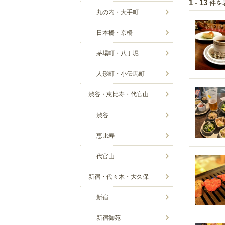
件を
1 - 13
丸の内・大手町
日本橋・京橋
茅場町・八丁堀
人形町・小伝馬町
渋谷・恵比寿・代官山
渋谷
恵比寿
代官山
新宿・代々木・大久保
新宿
新宿御苑