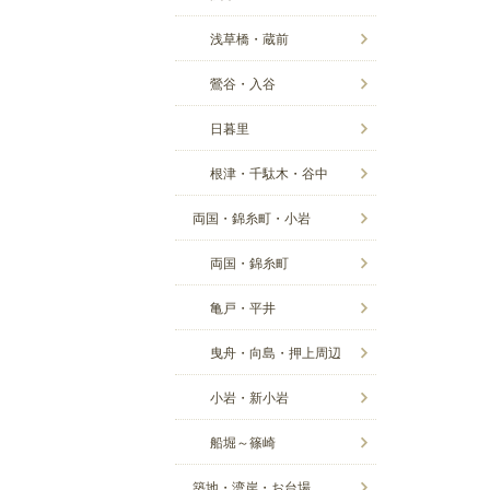
浅草橋・蔵前
鶯谷・入谷
日暮里
根津・千駄木・谷中
両国・錦糸町・小岩
両国・錦糸町
亀戸・平井
曳舟・向島・押上周辺
小岩・新小岩
船堀～篠崎
築地・湾岸・お台場