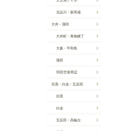
北品川・新馬場
大井・蒲田
大井町・青物横丁
大森・平和島
蒲田
羽田空港周辺
目黒・白金・五反田
目黒
白金
五反田・高輪台