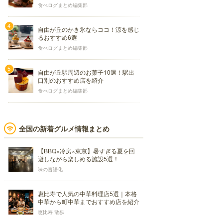
食べログまとめ編集部
自由が丘のかき氷ならココ！涼を感じ
るおすすめ6選
食べログまとめ編集部
自由が丘駅周辺のお菓子10選！駅出
口別のおすすめ店を紹介
食べログまとめ編集部
全国の新着グルメ情報まとめ
【BBQ×冷房×東京】暑すぎる夏を回
避しながら楽しめる施設5選！
味の言語化
恵比寿で人気の中華料理店5選｜本格
中華から町中華までおすすめ店を紹介
恵比寿 散歩