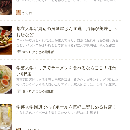
のから吉がおすすめのお店をピックアップ。
から吉
都立大学駅周辺の居酒屋さん10選！海鮮が美味しい
お店など
スーパーやおしゃれなお店が並んでおり、自然に触れられる公園もある
など、バランスがよい街として知られる都立大学駅周辺。そんな都立大
学駅エリアで、おすすめの居酒屋さんをまとめました。海鮮料理が人気
食べログまとめ編集部
のお店、その他料理が美味しいお店など、ジャンル別でご紹介していま
す。
学芸大学エリアでラーメンを食べるならここ！味わ
い別5選
東京都目黒区にある学芸大学駅周辺は、住みたい街ランキングで常に上
位へランクインする人気のエリアです。駅の周辺には、女性でも気軽に
入れるラーメン店がたくさんあります。ここでは、学芸大学エリアで、
食べログまとめ編集部
美味しいと評判のラーメン店をピックアップしてまとめました。
学芸大学周辺でハイボールを気軽に楽しめるお店！
おなじみのハイボールを楽しみたい人にお勧めのお店です。