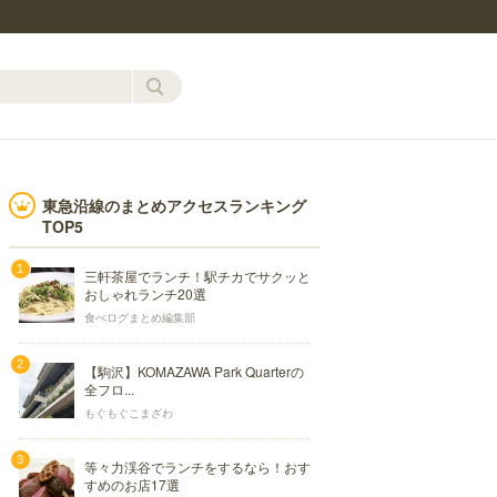
東急沿線のまとめアクセスランキング
TOP5
三軒茶屋でランチ！駅チカでサクッと
おしゃれランチ20選
食べログまとめ編集部
【駒沢】KOMAZAWA Park Quarterの
全フロ...
もぐもぐこまざわ
等々力渓谷でランチをするなら！おす
すめのお店17選