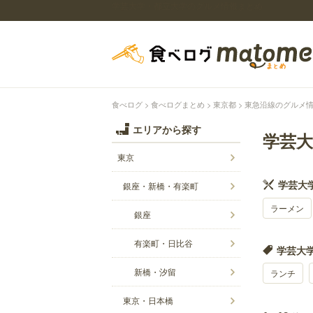
学芸大学・都立大学のグルメ情報まとめ
食べログ
食べログまとめ
東京都
東急沿線のグルメ
エリアから探す
学芸
東京
学芸大
銀座・新橋・有楽町
ラーメン
銀座
有楽町・日比谷
学芸大学
新橋・汐留
ランチ
東京・日本橋