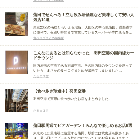
も楽しい場所ですが、実は穴場の焼き鳥店も多数あります。今回
はそんな大森で、美味しい焼き鳥が楽しめるお店をまとめまし
た。
蒲田でせんべろ！立ち飲み居酒屋など美味しくて安い人
気店14選
東京23区の南端ともいえる場所、大田区の中心地蒲田。通勤通学
に便利で、夜遅い時間まで営業しているスーパーや専門店も多く
あります。帰宅途中に気軽に立ち寄れる飲食店もたくさん。その
食べログまとめ編集部
お店の中から、リーズナブルに美味しく酔える、せんべろを楽し
むのにおすすめのお店をまとめました。
こんなにあるとは知らなかった…羽田空港の国内線カー
ドラウンジ
国内屈指の空港である羽田空港。その国内線のラウンジを巡って
いたら、まさかの食べログまとめが出来てしまいました…
だるま３世
【食べ歩き珍道中】羽田空港
羽田空港で実際に食べ歩いたお店をまとめました。
だるま３世
蒲田駅周辺でビアガーデン！みんなで楽しめるお店8選
東京のほぼ最南端に位置する蒲田。駅前には飲食店も数多くあ
り、暑い日にはビールを飲むのにぴったりのお店もありますよ。