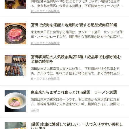
羽田空港や品川駅へ10分ほどとアクセスしやすい場所に位置す
る、東京都大田区に位置する蒲田は、下町情緒とディープな活気
が織りなす独自の魅力を持つ街で、昭和レトロなカフェや銭湯が
食べログまとめ編集部
残っています。この記事では、その蒲田の街歩き中にぜひ寄りた
い、レトロなカフェをまとめました。
蒲田で焼肉を堪能！地元民が愛する絶品焼肉店20選
東京都大田区に位置する蒲田は、サンロード蒲田・サンライズ蒲
田・バーボンロードなど、個性豊かな商店街が駅を中心に広が
る、にぎやかなエリア。羽田空港や新幹線のある品川からもアク
食べログまとめ編集部
セスしやすく、焼肉の激戦区としても知られ、魅力的な店が並び
ます。今回は、蒲田でこだわりの焼肉を楽しめるお店をまとめま
した。
蒲田駅周辺の人気焼き鳥店16選！絶品串でお酒が進む
至福の時間を
蒲田駅周辺は東京都大田区に位置し、下町情緒が漂う活気ある
街。グルメでは、羽根つき餃子が特に有名で、多くの専門店があ
ります。また、ラーメンや居酒屋も豊富で、多彩な食の楽しみを
食べログまとめ編集部
提供しています。そこで今回は、鶏肉の多様な部位を味わえ、日
本酒やビールとも相性抜群の焼き鳥に注目。おすすめ店をまとめ
ました。
東京来たらまずこれ食っとけin蒲田 ラーメン10選
蒲田は東京の玄関口の一つです。羽田空港から京浜急行に乗る
方、新幹線品川駅から京浜東北で川崎、横浜向かう方、蒲田でと
んかつ名店の連食は無理だが2食目は旨いラーメンをお探しの方、
cpiof2
同じく超有名な蒲田餃子だけでは物足りない方、ご安心下さい、
蒲田も東京ラーメン百名店を始め、ラーメン激戦区なのです。
[蒲田]永遠に繁盛して欲しい！一人で入りやすい美味し
いお店３