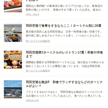
蒲田はと都内随一の飲食店の多いエリアだけあってか、飲食店の
競争が激しいのです。 筆者が今まで通っていたお店も、振るわず
無くなってしまったものも多く.. おいしいもの、良いサービスを
ntrec_phact
提供するお店がいなくなってしまうのはとても寂しいものです..応
援を込めて！無くなっては困るお店をピックアップしました。
羽田空港で食事をするならここ！ターミナル別に26選
東京都大田区にある羽田空港は、日本一利用者の多い空港です。
旅行前に楽しめるグルメスポットも多く、いつもたくさんの人で
賑わっています。今回は飛行機に乗る前に立ち寄りたい、おすす
食べログまとめ編集部
めの食事処をご紹介！国内線、国際線などターミナルに分けてま
とめました。
羽田空港第3ターミナルのレストラン17選！和食や洋食
まで
国際線が運航する羽田第3ターミナルには、旅の始まりや終わりを
締めくくるレストランが豊富に揃っています。今回は羽田空港第3
ターミナル内でおすすめのレストランをまとめました。うどんや
食べログまとめ編集部
しゃぶしゃぶなどの和食から、洋食まで紹介します。
羽田空港を散歩⁉ 和食でランチするならどのターミナ
ルがよい？
フライトするわけではなく、羽田空港をお散歩のフィールドにす
る立場からリストアップしてみました。 食べたいと考えているお
蕎麦、お寿司、鰻、に絞ってまとめているので汎用性はないかと
niflheim.mm
思います。 あくまで身内向けのまとめとお考えください。