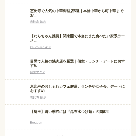
恵比寿で人気の中華料理店5選｜本格中華から町中華まで
お...
恵比寿 散歩
【わらちゃん推薦】関東圏で本当にまた食べたい家系ラー
メ...
わらちゃん410
目黒で人気の焼肉店を厳選｜個室・ランチ・デートにおす
すめ
目黒マニア
恵比寿のおしゃれカフェ厳選。ランチや女子会、デートに
おすすめ
恵比寿 散歩
【埼玉】暑い季節には『昆布水つけ麺』の図鑑‼
Breaden