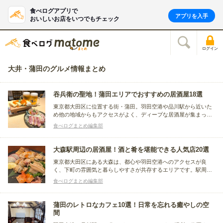
食べログアプリで
アプリを入手
おいしいお店をいつでもチェック
ログイン
大井・蒲田のグルメ情報まとめ
吞兵衛の聖地！蒲田エリアでおすすめの居酒屋18選
東京都大田区に位置する街・蒲田。羽田空港や品川駅から近いた
め他の地域からもアクセスがよく、ディープな居酒屋が集まった
繁華街では、東京の下町の雰囲気が堪能できると評判です。この
食べログまとめ編集部
記事では、蒲田でおすすめの居酒屋をまとめました。
大森駅周辺の居酒屋！酒と肴を堪能できる人気店20選
東京都大田区にある大森は、都心や羽田空港へのアクセスが良
く、下町の雰囲気と暮らしやすさが共存するエリアです。駅周辺
には気軽に立ち寄れる、日常使いしやすい飲食店が充実していま
食べログまとめ編集部
す。そこで今回は、大森駅周辺で美味しいお酒と料理を堪能でき
ると人気の居酒屋をまとめました。
蒲田のレトロなカフェ10選！日常を忘れる癒やしの空
間