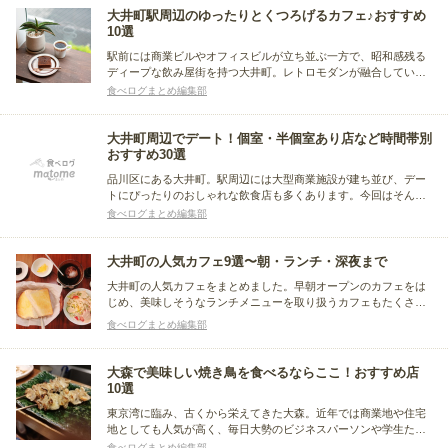
大井町駅周辺のゆったりとくつろげるカフェ♪おすすめ
10選
駅前には商業ビルやオフィスビルが立ち並ぶ一方で、昭和感残る
ディープな飲み屋街を持つ大井町。レトロモダンが融合している
大井町には、新しいカフェと昔ながらの喫茶店が混在していま
食べログまとめ編集部
す。今回は、大井町駅周辺のひとりで利用しやすいお店や、友達
とゆったりすごせるカフェをまとめました。
大井町周辺でデート！個室・半個室あり店など時間帯別
おすすめ30選
品川区にある大井町。駅周辺には大型商業施設が建ち並び、デー
トにぴったりのおしゃれな飲食店も多くあります。今回はそんな
大井町で、デートにおすすめのお店をまとめました。ディナー・
食べログまとめ編集部
ランチ・カフェタイム・バータイムと利用時間帯を分けるほか、
個室や半個室のあるお店もピックアップしています。
大井町の人気カフェ9選〜朝・ランチ・深夜まで
大井町の人気カフェをまとめました。早朝オープンのカフェをは
じめ、美味しそうなランチメニューを取り扱うカフェもたくさん
ありますよ。深夜遅くまで営業しているカフェ＆バーもピックア
食べログまとめ編集部
ップ。一人でもくつろげるカフェ、デートにぴったりの素敵カフ
ェなどシチュエーションに合わせて楽しみましょう。
大森で美味しい焼き鳥を食べるならここ！おすすめ店
10選
東京湾に臨み、古くから栄えてきた大森。近年では商業地や住宅
地としても人気が高く、毎日大勢のビジネスパーソンや学生たち
が大森駅を利用しています。大森駅周辺はショッピングや散策に
食べログまとめ編集部