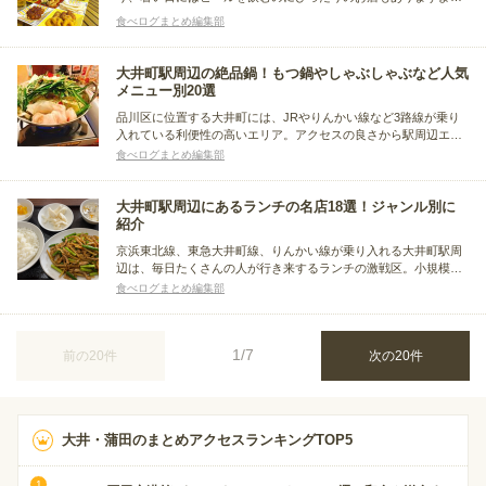
この記事では、蒲田駅周辺でビアガーデンが楽しめるお店をピッ
食べログまとめ編集部
クアップ！夜風にあたりながら食事が楽しめるビアガーデンや、
テラス席のあるお店をメインにまとめました。
大井町駅周辺の絶品鍋！もつ鍋やしゃぶしゃぶなど人気
メニュー別20選
品川区に位置する大井町には、JRやりんかい線など3路線が乗り
入れている利便性の高いエリア。アクセスの良さから駅周辺エリ
アには、さまざまなジャンルの飲食店が軒を連ねています。そこ
食べログまとめ編集部
で今回は、しゃぶしゃぶやもつ鍋、火鍋など、美味しい鍋を味わ
えるおすすめのお店をまとめました。
大井町駅周辺にあるランチの名店18選！ジャンル別に
紹介
京浜東北線、東急大井町線、りんかい線が乗り入れる大井町駅周
辺は、毎日たくさんの人が行き来するランチの激戦区。小規模な
飲食店が数多く立ち並ぶ駅周辺エリアから少し足をのばせば、し
食べログまとめ編集部
ながわ水族館や品川歴史館も。ランチと共に散策も楽しめます
よ。
1/7
前の20件
次の20件
大井・蒲田のまとめアクセスランキングTOP5