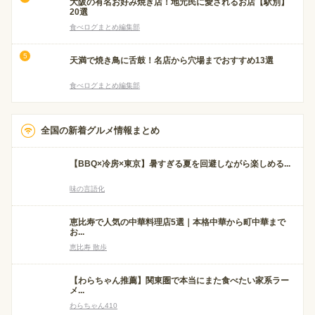
大阪の有名お好み焼き店！地元民に愛されるお店【駅別】
20選
食べログまとめ編集部
天満で焼き鳥に舌鼓！名店から穴場までおすすめ13選
食べログまとめ編集部
全国の新着グルメ情報まとめ
【BBQ×冷房×東京】暑すぎる夏を回避しながら楽しめる...
味の言語化
恵比寿で人気の中華料理店5選｜本格中華から町中華まで
お...
恵比寿 散歩
【わらちゃん推薦】関東圏で本当にまた食べたい家系ラー
メ...
わらちゃん410