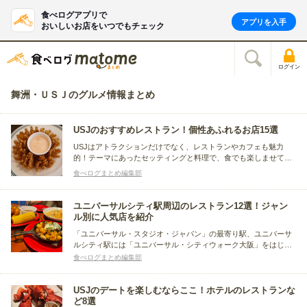
食べログアプリで
アプリを入手
おいしいお店をいつでもチェック
ログイン
舞洲・ＵＳＪのグルメ情報まとめ
USJのおすすめレストラン！個性あふれるお店15選
USJはアトラクションだけでなく、レストランやカフェも魅力
的！テーマにあったセッティングと料理で、食でも楽しませてく
れます。こちらの記事では、パーク内のエリアごとに美味しいお
食べログまとめ編集部
店をまとめました。楽しい思い出づくりに、ぜひお役立てくださ
い。
ユニバーサルシティ駅周辺のレストラン12選！ジャン
ル別に人気店を紹介
「ユニバーサル・スタジオ・ジャパン」の最寄り駅、ユニバーサ
ルシティ駅には「ユニバーサル・シティウォーク大阪」をはじ
め、買い物や食事のスポットがたくさんあります。今回はユニバ
食べログまとめ編集部
ーサルシティ駅周辺で、美味しい食事が食べられるレストランを
まとめました！訪問の際の参考にしてくださいね。
USJのデートを楽しむならここ！ホテルのレストランな
ど8選