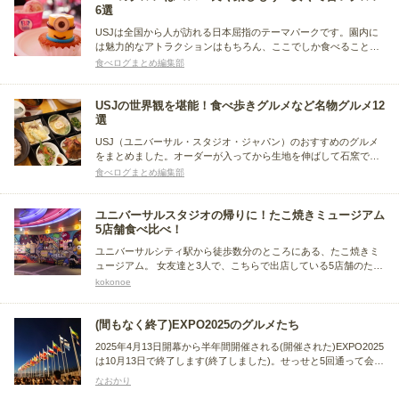
6選
USJは全国から人が訪れる日本屈指のテーマパークです。園内に
は魅力的なアトラクションはもちろん、ここでしか食べることが
できないオリジナルグルメも数多くあります。せっかくUSJに来
食べログまとめ編集部
たのですから、これらのグルメも思いっきり堪能しましょう。今
回はUSJのコスパの良いグルメをまとめました。
USJの世界観を堪能！食べ歩きグルメなど名物グルメ12
選
USJ（ユニバーサル・スタジオ・ジャパン）のおすすめのグルメ
をまとめました。オーダーが入ってから生地を伸ばして石窯で焼
くピッツァを提供しているお店や、食べ歩きに最適なコスパの高
食べログまとめ編集部
いお店、ハロウィンなど季節限定で楽しめるグルメもあります
よ。 USJのアトラクションとともにグルメを楽しんでください。
ユニバーサルスタジオの帰りに！たこ焼きミュージアム
5店舗食べ比べ！
ユニバーサルシティ駅から徒歩数分のところにある、たこ焼きミ
ュージアム。 女友達と3人で、こちらで出店している5店舗のたこ
焼きを食べ比べしました。 食べた5店舗を自分が気に入った順に
kokonoe
紹介します。 因みに3人で全店舗のたこ焼きを食べた結果、割り
勘して、1人頭1200円弱かかりました。
(間もなく終了)EXPO2025のグルメたち
2025年4月13日開幕から半年間開催される(開催された)EXPO2025
は10月13日で終了します(終了しました)。せっせと5回通って会場
内のグルメたちを頂いたことを思い出として、まとめに記録しよ
なおかり
うと思いました。終了間際(又は終了後)のタイミングでは皆さん