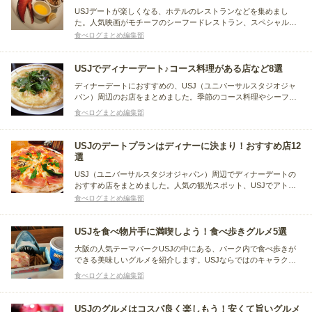
USJデートが楽しくなる、ホテルのレストランなどを集めまし
た。人気映画がモチーフのシーフードレストラン、スペシャル料
理が好評なビュッフェ、本格フレンチが評判のホテル最上階レス
食べログまとめ編集部
トランなど、USJデートにおすすめのお店が揃っていますよ。
USJでディナーデート♪コース料理がある店など8選
ディナーデートにおすすめの、USJ（ユニバーサルスタジオジャ
パン）周辺のお店をまとめました。季節のコース料理やシーフー
ドを堪能できるレストラン、ロブスターを味わえるレストラン、
食べログまとめ編集部
ハワイのパンケーキを楽しめるカフェなど、USJにはデート向き
のお店がたくさんありますよ。
USJのデートプランはディナーに決まり！おすすめ店12
選
USJ（ユニバーサルスタジオジャパン）周辺でディナーデートの
おすすめ店をまとめました。人気の観光スポット、USJでアトラ
クションを楽しんだ後は、美味しいディナーで締めくくりましょ
食べログまとめ編集部
う。ロブスターレストラン、夜景が美しいフレンチ、石窯焼きの
ピザを楽しめるイタリアンなど、デート向きのお店が揃っていま
すよ。
USJを食べ物片手に満喫しよう！食べ歩きグルメ5選
大阪の人気テーマパークUSJの中にある、パーク内で食べ歩きが
できる美味しいグルメを紹介します。USJならではのキャラクタ
ーを使ったパッケージや、写真映えするフードなど、USJ内を食
食べログまとめ編集部
べ歩いてはしごしたくなりますよ。ぜひ参考にして、思い出に残
るような食べ歩きグルメをUSJで堪能しましょう。
USJのグルメはコスパ良く楽しもう！安くて旨いグルメ