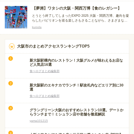
の参考にならないと思いますがm(_ _)m
【夢洲】ワタシの大阪・関西万博【食のレガシー】
とうとう終了してしまったEXPO 2025 大阪・関西万博、趣向を凝
らしたパビリオンを巡る楽しさもさることながら、さまざまなレ
ストランやカフェで珍しいお料理やスイーツを味わえるのも貴重
kuroda
な経験です。大阪在住のKURODAが味わった万博飯をここにご紹
介します。
大阪市のまとめアクセスランキングTOP5
新大阪駅構内のレストラン！大阪グルメが味わえるお店な
ど人気店16選
食べログまとめ編集部
新大阪駅のエキナカでランチ！駅改札内などエリア別に30
選
食べログまとめ編集部
グラングリーン大阪のおすすめレストラン10選。デートか
らランチまで！ミシュラン店や老舗を徹底解説
yama101215