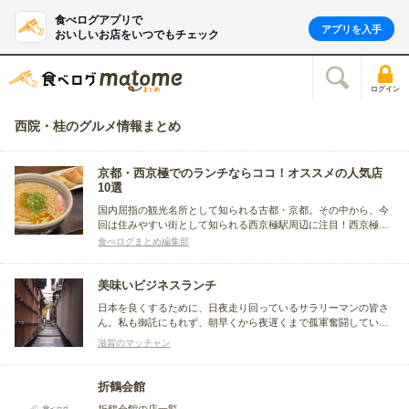
食べログアプリで
アプリを入手
おいしいお店をいつでもチェック
ログイン
西院・桂のグルメ情報まとめ
京都・西京極でのランチならココ！オススメの人気店
10選
国内屈指の観光名所として知られる古都・京都。その中から、今
回は住みやすい街として知られる西京極駅周辺に注目！西京極駅
周辺で、ランチを楽しめるお店をまとめました。和食とその他に
食べログまとめ編集部
分けてご紹介するので、ぜひ参考にしてみてください。
美味いビジネスランチ
日本を良くするために、日夜走り回っているサラリーマンの皆さ
ん。私も御託にもれず、朝早くから夜遅くまで孤軍奮闘していま
す。そんな慌ただしい毎日の中で、ホッと一息つけるランチタイ
滋賀のマッチャン
ムを、コンビニ弁当や牛丼で済ましている方々。ほんの１時間、
毎日頑張っている自分へのご褒美に美味しいランチ食べてみませ
んか？
折鶴会館