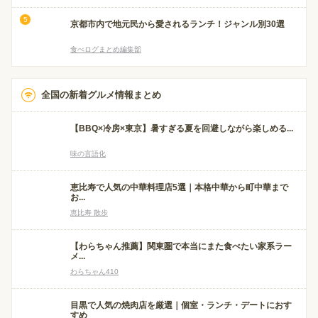
京都市内で地元民から愛されるランチ！ジャンル別30選
食べログまとめ編集部
全国の新着グルメ情報まとめ
【BBQ×冷房×東京】暑すぎる夏を回避しながら楽しめる...
味の言語化
恵比寿で人気の中華料理店5選｜本格中華から町中華まで
お...
恵比寿 散歩
【わらちゃん推薦】関東圏で本当にまた食べたい家系ラー
メ...
わらちゃん410
目黒で人気の焼肉店を厳選｜個室・ランチ・デートにおす
すめ