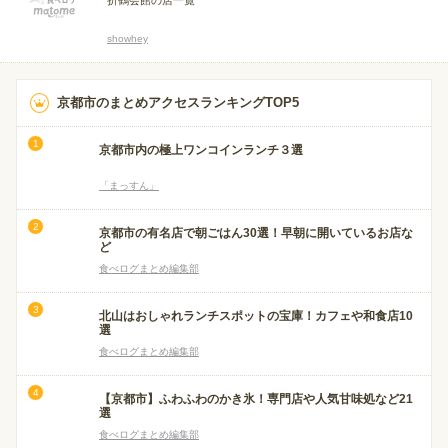
折鶴会館の店一覧
showhey
京都市のまとめアクセスランキングTOP5
京都市内の極上ワンコインランチ３選
「まっすん」
京都市の有名店で朝ごはん30選！早朝に開いているお店な
ど
食べログまとめ編集部
北山はおしゃれランチスポットの宝庫！カフェや和食店10
選
食べログまとめ編集部
【京都市】ふわふわのかき氷！専門店や人気甘味処など21
選
食べログまとめ編集部