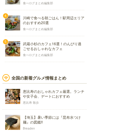
食べログまとめ編集部
川崎で食べる朝ごはん！駅周辺エリア
のおすすめ20選
食べログまとめ編集部
武蔵小杉のカフェ16選！のんびり過
ごせるおしゃれなカフェ
食べログまとめ編集部
全国の新着グルメ情報まとめ
恵比寿のおしゃれカフェ厳選。ランチ
や女子会、デートにおすすめ
恵比寿 散歩
【埼玉】暑い季節には『昆布水つけ
麺』の図鑑‼
Breaden