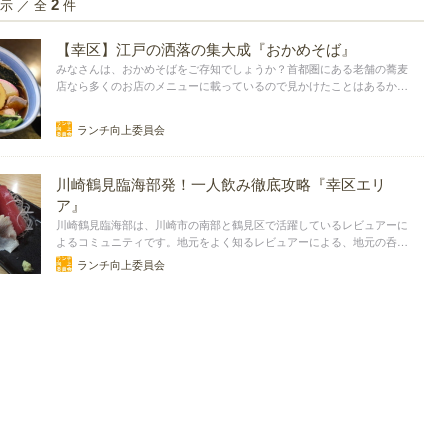
示 ／ 全
件
2
【幸区】江戸の洒落の集大成『おかめそば』
みなさんは、おかめそばをご存知でしょうか？首都圏にある老舗の蕎麦
店なら多くのお店のメニューに載っているので見かけたことはあるかと
思いますが、食べたことがある人は少ないかと思います。「いったいど
んな蕎麦が出てくるんだろう」といった、みなさんの好奇心に応えるま
ランチ向上委員会
とめの第７弾です。
川崎鶴見臨海部発！一人飲み徹底攻略『幸区エリ
ア』
川崎鶴見臨海部は、川崎市の南部と鶴見区で活躍しているレビュアーに
よるコミュニティです。地元をよく知るレビュアーによる、地元の呑兵
衛が集う、一人飲みがしやすいお店をご紹介するエリア別完全ガイドの
ランチ向上委員会
第４弾です。