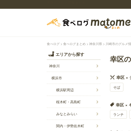
幸区のグルメ情報まとめ
食べログ
食べログまとめ
神奈川県
川崎市のグルメ
エリアから探す
幸区
神奈川
幸区 ×
横浜市
そば
横浜駅周辺
桜木町・高島町
幸区 ×
みなとみらい
ランチ
関内・伊勢佐木町