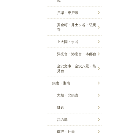
境
戸塚・東戸塚
黄金町・井土ヶ谷・弘明
寺
上大岡・永谷
洋光台・港南台・本郷台
金沢文庫・金沢八景・能
見台
鎌倉・湘南
大船・北鎌倉
鎌倉
江の島
藤沢・辻堂