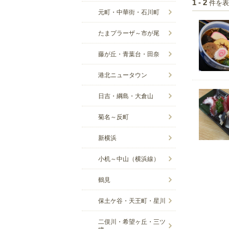
件を表
1 - 2
元町・中華街・石川町
たまプラーザ～市が尾
藤が丘・青葉台・田奈
港北ニュータウン
日吉・綱島・大倉山
菊名～反町
新横浜
小机～中山（横浜線）
鶴見
保土ケ谷・天王町・星川
二俣川・希望ヶ丘・三ツ