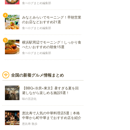
食べログまとめ編集部
みなとみらいでモーニング！早朝営業
のお店などおすすめ21選
食べログまとめ編集部
横浜駅周辺でモーニング！しっかり食
べたいおすすめの朝食15選
食べログまとめ編集部
全国の新着グルメ情報まとめ
【BBQ×冷房×東京】暑すぎる夏を回
避しながら楽しめる施設5選！
味の言語化
恵比寿で人気の中華料理店5選｜本格
中華から町中華までおすすめ店を紹介
恵比寿 散歩