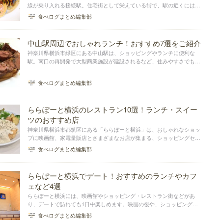
線が乗り入れる接続駅。住宅街として栄えている街で、駅の近くには美
味しい飲食店も多く立ち並んでいます。今回は、中山駅のほど近くにあ
食べログまとめ編集部
る、おしゃれなランチがおすすめのお店に焦点を当ててまとめました。
中山駅周辺でおしゃれランチ！おすすめ7選をご紹介
神奈川県横浜市緑区にある中山駅は、ショッピングやランチに便利な
駅。南口の再開発で大型商業施設が建設されるなど、住みやすさでも注
目されている街でもあります。今回はその中山駅周辺で、人気のおしゃ
れなランチが食べられるお店をまとめました。カフェやイタリアンな
食べログまとめ編集部
ど、おすすめ店をご紹介...
ららぽーと横浜のレストラン10選！ランチ・スイー
ツのおすすめ店
神奈川県横浜市都筑区にある「ららぽーと横浜」は、おしゃれなショッ
プに映画館、家電量販店とさまざまなお店が集まる、ショッピングセン
ター。買い物途中に一休みできるレストランも、たくさん揃っていま
食べログまとめ編集部
す。今回の記事では、美味しいランチや可愛いスイーツが食べられるレ
ストランをまとめました。
ららぽーと横浜でデート！おすすめのランチやカフ
ェなど4選
ららぽーと横浜には、映画館やショッピング・レストラン街などがあ
り、デートで訪れても1日中楽しめます。映画の後や、ショッピングの
合間でランチできるお店も豊富です。今回は、ららぽーと横浜のデート
食べログまとめ編集部