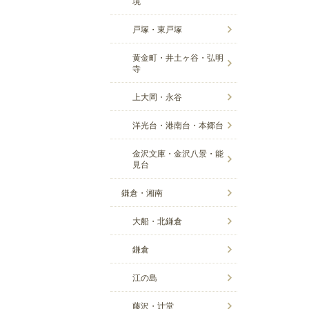
境
戸塚・東戸塚
黄金町・井土ヶ谷・弘明
寺
上大岡・永谷
洋光台・港南台・本郷台
金沢文庫・金沢八景・能
見台
鎌倉・湘南
大船・北鎌倉
鎌倉
江の島
藤沢・辻堂