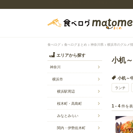
小机～中山（横浜線）のグルメ情報まとめ
食べログ
食べログまとめ
神奈川県
横浜市のグルメ
エリアから探す
小机
神奈川
小机～中
横浜市
ランチ
横浜駅周辺
桜木町・高島町
件を表
1 - 4
みなとみらい
関内・伊勢佐木町