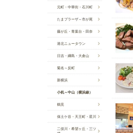
元町・中華街・石川町
たまプラーザ～市が尾
藤が丘・青葉台・田奈
港北ニュータウン
日吉・綱島・大倉山
菊名～反町
新横浜
小机～中山（横浜線）
鶴見
保土ケ谷・天王町・星川
二俣川・希望ヶ丘・三ツ