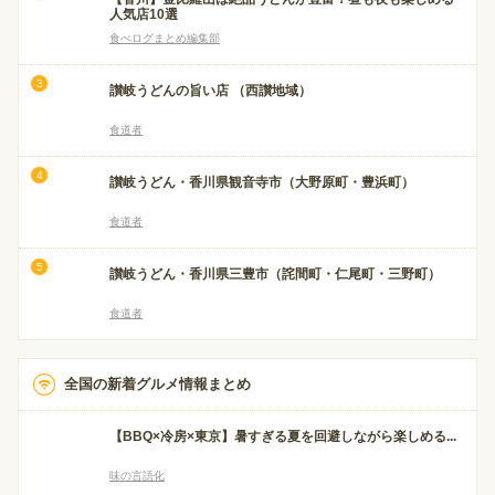
人気店10選
食べログまとめ編集部
讃岐うどんの旨い店 （西讃地域）
食道者
讃岐うどん・香川県観音寺市（大野原町・豊浜町）
食道者
讃岐うどん・香川県三豊市（詫間町・仁尾町・三野町）
食道者
全国の新着グルメ情報まとめ
【BBQ×冷房×東京】暑すぎる夏を回避しながら楽しめる...
味の言語化