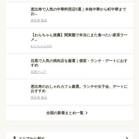
恵比寿で人気の中華料理店5選｜本格中華から町中華まで
お...
恵比寿 散歩
【わらちゃん推薦】関東圏で本当にまた食べたい家系ラー
メ...
わらちゃん410
目黒で人気の焼肉店を厳選｜個室・ランチ・デートにおす
すめ
目黒マニア
恵比寿のおしゃれカフェ厳選。ランチや女子会、デートに
おすすめ
恵比寿 散歩
全国の新着まとめ一覧
エリアから探す