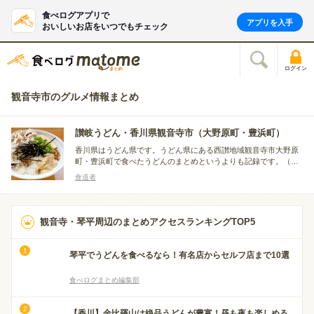
食べログアプリで
アプリを入手
おいしいお店をいつでもチェック
ログイン
観音寺市のグルメ情報まとめ
讃岐うどん・香川県観音寺市（大野原町・豊浜町）
香川県はうどん県です。うどん県にある西讃地域観音寺市大野原
町・豊浜町で食べたうどんのまとめというよりも記録です。（全
24店）※食べログ上では『このまとめ記事は食べログレビュアー
食道者
による口コミを参考にまとめました。』と記されていますが、そ
れらを参考にはしていなく、当該地域で食べた讃岐うどんの記録
です。
観音寺・琴平周辺のまとめアクセスランキングTOP5
琴平でうどんを食べるなら！有名店からセルフ店まで10選
食べログまとめ編集部
【香川】金比羅山は絶品うどんが豊富！昼も夜も楽しめる