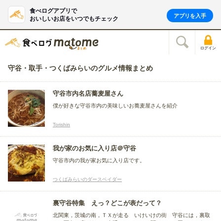
食べログアプリで
アプリを入手
おいしいお店をいつでもチェック
ログイン
守谷・取手・つくばみらいのグルメ情報まとめ
守谷市内名店蕎麦屋さん
僕が好きな守谷市内の美味しいお蕎麦屋さんを紹介
Torishin
我が家のお気に入り店＠守谷
守谷市内の我が家お気に入り店です。
つくばみらいのダースベイダー
裏守谷特集 えっ？どこが表だって？
北関東，茨城の南，ＴＸが走る いけいけの街 守谷には，裏取