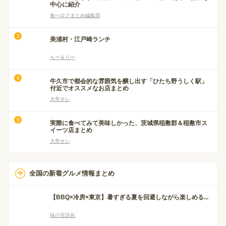
中心に紹介
食べログまとめ編集部
美浦村・江戸崎ランチ
ちー＆りー
牛久市で都会的な雰囲気を醸し出す「ひたち野うしく駅」
付近でオススメなお店まとめ
大帝オレ
実際に食べてみて美味しかった、茨城県稲敷郡＆稲敷市ス
イーツ店まとめ
大帝オレ
全国の新着グルメ情報まとめ
【BBQ×冷房×東京】暑すぎる夏を回避しながら楽しめる...
味の言語化