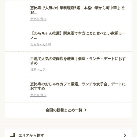
恵比寿で人気の中華料理店5選｜本格中華から町中華まで
お...
恵比寿 散歩
【わらちゃん推薦】関東圏で本当にまた食べたい家系ラー
メ...
わらちゃん410
目黒で人気の焼肉店を厳選｜個室・ランチ・デートにおす
すめ
目黒マニア
恵比寿のおしゃれカフェ厳選。ランチや女子会、デートに
おすすめ
恵比寿 散歩
全国の新着まとめ一覧
エリアから探す