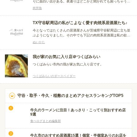
りに面白い店がある。表通りはどこかと聞かれても困っちゃう
が，昔の昔は本通りだった所が，開発開発で裏の裏になったりし
慈慧魯
てんで，結構面白い店がひょういとあらわれたりする。 まぁ そ
んな守谷に是非，足を運んでみては い・か・が
TX守谷駅周辺の私がこよなく愛す肉焼系居酒屋たち♪
今となってはたくさんの居酒屋さんが茨城県守谷駅周辺に立ち並
ぶようになりました。その中でも下記の肉焼系居酒屋は私の欲求
を満たすすぐれた店でしたのでここにまとめさせていただきま
ぬいかた
す。
我が家のお気に入り店＠つくばみらい
つくばみらい市内の我が家お気に入り店です。
つくばみらいのダースベイダー
守谷・取手・牛久・稲敷のまとめアクセスランキングTOP5
牛久のラーメンに注目！あっさり・こってり別おすすめ店
9選
食べログまとめ編集部
牛久市のおすすめ居酒屋15選！個室・半個室ありのお店を