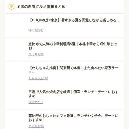
全国の新着グルメ情報まとめ
【BBQ×冷房×東京】暑すぎる夏を回避しながら楽しめる...
味の言語化
恵比寿で人気の中華料理店5選｜本格中華から町中華まで
お...
恵比寿 散歩
【わらちゃん推薦】関東圏で本当にまた食べたい家系ラー
メ...
わらちゃん410
目黒で人気の焼肉店を厳選｜個室・ランチ・デートにおす
すめ
目黒マニア
恵比寿のおしゃれカフェ厳選。ランチや女子会、デートに
おすすめ
恵比寿 散歩