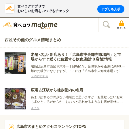
食べログアプリで
アプリを入手
おいしいお店をいつでもチェック
ログイン
西区その他のグルメ情報まとめ
老舗･名店･新店あり！「広島市中央卸売市場内」と市
場からすぐ近くに位置する飲食店(計８店舗)情報
場所は広島市西区草津港一丁目8番1号。広島駅から南東に約10km
離れた場所になりますが、ここには「広島市中央卸売市場」があ
ります。 そして市場内には現在営業している飲食店が６店舗あり
元消防団部長
老舗・名店・新店あり。またこれに加え市場からすぐ近くの場所
に「弁当屋」と「うどん･そば屋」があります。紹介します。
広電古江駅から徒歩圏内の名店
あまり訪れる方の少ない地域だと思いますが、お屋敷っぽいお家
も多いところだからか、おおっと思わせるようなお店が意外にあ
ります。 ル・ジャルダン・グルマンももちろん入れるべきなので
４７５
しょうが、私がまだ行ったことがないので、入っていません。
広島市のまとめアクセスランキングTOP5