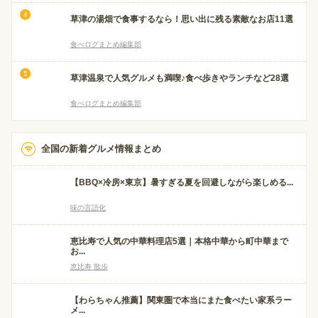
草津の湯畑で食事するなら！思い出に残る素敵なお店11選
食べログまとめ編集部
草津温泉で人気グルメも満喫♪食べ歩きやランチなど28選
食べログまとめ編集部
全国の新着グルメ情報まとめ
【BBQ×冷房×東京】暑すぎる夏を回避しながら楽しめる...
味の言語化
恵比寿で人気の中華料理店5選｜本格中華から町中華まで
お...
恵比寿 散歩
【わらちゃん推薦】関東圏で本当にまた食べたい家系ラー
メ...