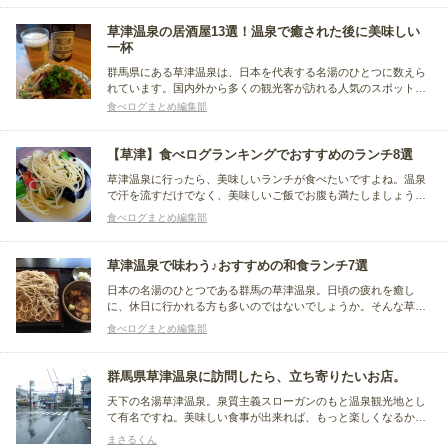
食事が食べられるお店をまとめました。
草津温泉の居酒屋13選！温泉で癒された後に美味しい
一杯
群馬県にある草津温泉は、日本を代表する名湯のひとつに数えら
れています。国内外から多くの観光客が訪れる人気のスポット
で、居酒屋も豊富にあるそう。今回は温泉で癒された後に訪れた
食べログまとめ編集部
くなる、おすすめ居酒屋をまとめました。
【草津】食べログランキングでおすすめのランチ8選
草津温泉に行ったら、美味しいランチが食べたいですよね。温泉
で汗を流すだけでなく、美味しいご飯でお腹も満たしましょう。
今回は食べログのランキングを参考にしつつ、草津でおすすめの
食べログまとめ編集部
お店をまとめました。これから草津に行く予定がある方はぜひ参
考にしてください！
草津温泉で味わう♪おすすめの和食ランチ7選
日本の名湯のひとつである群馬の草津温泉。日頃の疲れを癒し
に、休日に行かれる方も多いのではないでしょうか。そんな草津
では、温泉地らしい和食ランチを食べて、観光気分を満喫するの
食べログまとめ編集部
がおすすめです。そばはもちろん、とんかつや生姜焼き定食のお
店など、草津温泉で和食ランチが楽しめるお店をまとめました！
群馬県草津温泉に訪問したら、立ち寄りたいお店。
天下の名湯草津温泉。泉質主義スローガンのもと温泉観光地とし
て有名ですね。美味しい食事が出来れば、もっと楽しくなるかと
思いまとめてみました。
まさるくん