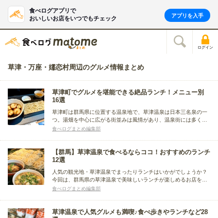
食べログアプリで
アプリを入手
おいしいお店をいつでもチェック
ログイン
草津・万座・嬬恋村周辺のグルメ情報まとめ
草津町でグルメを堪能できる絶品ランチ！メニュー別
16選
草津町は群馬県に位置する温泉地で、草津温泉は日本三名泉の一
つ。湯畑を中心に広がる街並みは風情があり、温泉街には多くの
旅館や土産物店が並びます。自然豊かな環境で四季折々の景色も
食べログまとめ編集部
楽しめます。今回はその草津町グルメをランチで堪能できるお店
まとめました。そばやラーメンなどメニュー別に紹介します。
【群馬】草津温泉で食べるならココ！おすすめのランチ
12選
人気の観光地・草津温泉でまったりランチはいかがでしょうか？
今回は、群馬県の草津温泉で美味しいランチが楽しめるお店を食
べログレビューからまとめました。心も体も癒やされる土地で、
食べログまとめ編集部
幸せなお昼ご飯のひとときを満喫しましょう！
草津温泉で人気グルメも満喫♪食べ歩きやランチなど28