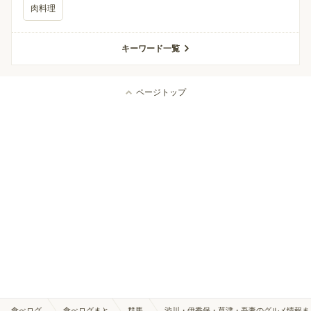
肉料理
キーワード一覧
ページトップ
食べログ
食べログまと
群馬
渋川・伊香保・草津・吾妻のグルメ情報ま