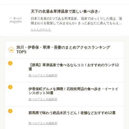
天下の名湯♨草津温泉で楽しい食べ歩き♪
日本三名泉の1つである草津温泉。 温泉でゆっくりした後は、湯
畑まわりを散策してみませんか♪ きっとあなたに喜んでもらえる
お店が見つかるはずです。
ももんがのもも
渋川・伊香保・草津・吾妻のまとめアクセスランキング
TOP5
【群馬】草津温泉で食べるならココ！おすすめのランチ12
選
食べログまとめ編集部
伊香保町グルメを満喫！石段街周辺の食べ歩き・イートイ
ンスポット30選
食べログまとめ編集部
群馬県で味わう絶品水沢うどん！老舗などおすすめ12選
食べログまとめ編集部