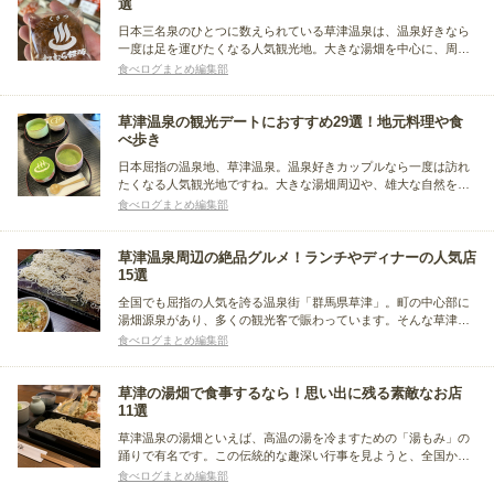
選
日本三名泉のひとつに数えられている草津温泉は、温泉好きなら
一度は足を運びたくなる人気観光地。大きな湯畑を中心に、周辺
には多くの宿や飲食店が点在しています。今回は、そんな草津温
食べログまとめ編集部
泉で食べられる人気グルメについてまとめました。食べ歩きから
ランチ＆ディナーまで、草津観光に役立つグルメ情報が満載で
す。
草津温泉の観光デートにおすすめ29選！地元料理や食
べ歩き
日本屈指の温泉地、草津温泉。温泉好きカップルなら一度は訪れ
たくなる人気観光地ですね。大きな湯畑周辺や、雄大な自然を感
じられるデートスポットも目白押し。今回は草津温泉周辺で1日デ
食べログまとめ編集部
ートをするときにおすすめのお店をまとめました。地元グルメや
おしゃれなレストラン、テイクアウトが人気のお店などを紹介し
ます。
草津温泉周辺の絶品グルメ！ランチやディナーの人気店
15選
全国でも屈指の人気を誇る温泉街「群馬県草津」。町の中心部に
湯畑源泉があり、多くの観光客で賑わっています。そんな草津温
泉周辺には、グルメの人気店がずらり。ランチやディナー、カフ
食べログまとめ編集部
ェタイムにおすすめのお店など、草津の人気グルメをまとめまし
た。
草津の湯畑で食事するなら！思い出に残る素敵なお店
11選
草津温泉の湯畑といえば、高温の湯を冷ますための「湯もみ」の
踊りで有名です。この伝統的な趣深い行事を見ようと、全国から
多くの観光客が訪れます。観光客の多さに比例して、湯畑の周囲
食べログまとめ編集部
には飲食店も多く立ち並びます。今回は、湯畑の周囲で美味しい