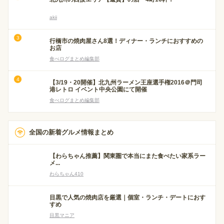
akii
行橋市の焼肉屋さん8選！ディナー・ランチにおすすめの
お店
食べログまとめ編集部
【3/19・20開催】北九州ラーメン王座選手権2016＠門司
港レトロ イベント中央公園にて開催
食べログまとめ編集部
全国の新着グルメ情報まとめ
【わらちゃん推薦】関東圏で本当にまた食べたい家系ラー
メ...
わらちゃん410
目黒で人気の焼肉店を厳選｜個室・ランチ・デートにおす
すめ
目黒マニア