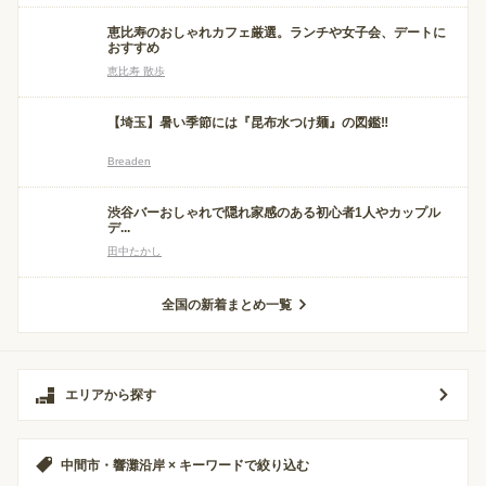
恵比寿のおしゃれカフェ厳選。ランチや女子会、デートに
おすすめ
恵比寿 散歩
【埼玉】暑い季節には『昆布水つけ麺』の図鑑‼
Breaden
渋谷バーおしゃれで隠れ家感のある初心者1人やカップル
デ...
田中たかし
全国の新着まとめ一覧
エリアから探す
中間市・響灘沿岸 × キーワードで絞り込む