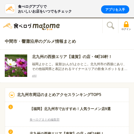
食べログアプリで
アプリを入手
おいしいお店をいつでもチェック
ログイン
中間市・響灘沿岸のグルメ情報まとめ
北九州の西接エリア【遠賀】の店・4町16軒！
福岡よかとこ。遠賀(おんが)よかとこ。北九州市の西接にあり、
その他福岡県と表記されるマイナーエリアの飲食スポットをまと
めました。(写真/遠賀川河川敷)
akii
北九州市周辺のまとめアクセスランキングTOP5
【福岡】北九州市でおすすめ！人気ラーメン店9選
食べログまとめ編集部
北九州の西接エリア【遠賀】の店・4町16軒！