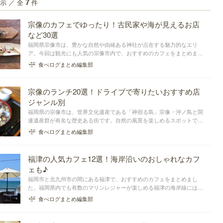
示 ／ 全
件
7
宗像のカフェでゆったり！古民家や海が見えるお店
など30選
福岡県宗像市は、豊かな自然や由緒ある神社が点在する魅力的なエリ
ア。今回は観光にも人気の宗像市内で、おすすめのカフェをまとめまし
た。ゆっくりしたくなる古民家カフェや海が見えるロケーションのいい
食べログまとめ編集部
カフェをピックアップ！おしゃれな店舗も登場するので、スイーツやラ
ンチにぜひ利用してみ...
宗像のランチ20選！ドライブで寄りたいおすすめ店
ジャンル別
福岡県の宗像市は、世界文化遺産である「神宿る島」宗像・沖ノ島と関
連遺産群が有名な歴史ある街です。自然の風景を楽しめるスポットであ
ることから、ドライブスポットとしても人気。そんな宗像には飲食店が
食べログまとめ編集部
多数あります。今回は宗像にある、ドライブの途中に寄るのにもおすす
めランチをジャンル...
福津の人気カフェ12選！海岸沿いのおしゃれなカフ
ェも♪
福岡市と北九州市の間にある福津で、おすすめのカフェをまとめまし
た。福岡県内でも有数のマリンレジャーが楽しめる福津の海岸線には、
素敵なカフェがいっぱい。福間海岸沿いにあるシーサイドカフェのテラ
食べログまとめ編集部
ス席で、おしゃれにお茶はいかがですか？