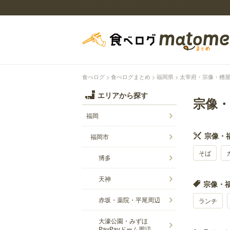
宗像・福津・古賀のグルメ情報まとめ
食べログ
食べログまとめ
福岡県
太宰府・宗像・糟
エリアから探す
宗像
福岡
宗像・
福岡市
そば
博多
天神
宗像・福
赤坂・薬院・平尾周辺
ランチ
大濠公園・みずほ
PayPayドーム周辺