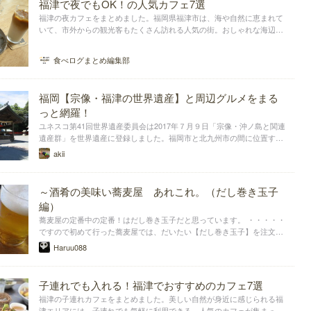
福津で夜でもOK！の人気カフェ7選
福津の夜カフェをまとめました。福岡県福津市は、海や自然に恵まれて
いて、市外からの観光客もたくさん訪れる人気の街。おしゃれな海辺の
カフェから、アクセス便利な駅前のカフェまで、夜でも利用できるお店
も揃っています。福津でおすすめの、夜カフェをご紹介します。
食べログまとめ編集部
福岡【宗像・福津の世界遺産】と周辺グルメをまる
っと網羅！
ユネスコ第41回世界遺産委員会は2017年７月９日「宗像・沖ノ島と関連
遺産群」を世界遺産に登録しました。福岡市と北九州市の間に位置する
このスポットは世界から注目を浴びることになりました。山海の幸に恵
akii
まれたこの地を改めて世界遺産目線でご紹介します。(写真/大島の宗像
大社中津宮)
～酒肴の美味い蕎麦屋 あれこれ。（だし巻き玉子
編）
蕎麦屋の定番中の定番！はだし巻き玉子だと思っています。 ・・・・・
ですので初めて行った蕎麦屋では、だいたい【だし巻き玉子】を注文い
たします。
Haruu088
子連れでも入れる！福津でおすすめのカフェ7選
福津の子連れカフェをまとめました。美しい自然が身近に感じられる福
津エリアには、子連れでも気軽に利用できる、人気のカフェが集まって