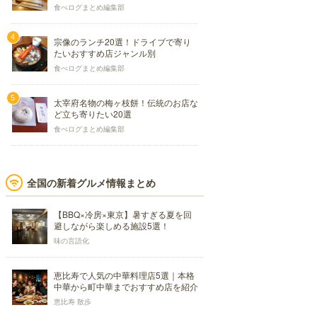
食べログまとめ編集部
宗像のランチ20選！ドライブで寄り
たいおすすめ店ジャンル別
食べログまとめ編集部
太宰府名物の梅ヶ枝餅！伝統のお店な
ど立ち寄りたい20選
食べログまとめ編集部
全国の新着グルメ情報まとめ
【BBQ×冷房×東京】暑すぎる夏を回
避しながら楽しめる施設5選！
味の言語化
恵比寿で人気の中華料理店5選｜本格
中華から町中華までおすすめ店を紹介
恵比寿 散歩