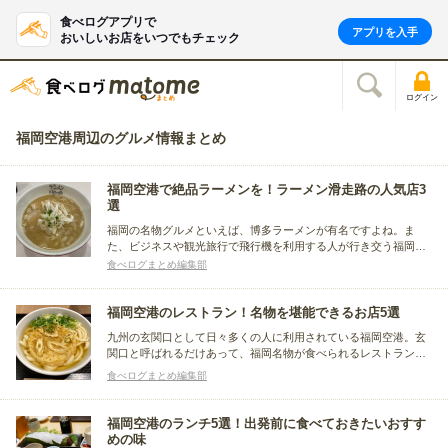
食べログアプリで
アプリを入手
おいしいお店をいつでもチェック
ログイン
福岡空港周辺のグルメ情報まとめ
福岡空港で絶品ラーメンを！ラーメン滑走路の人気店3
選
福岡の名物グルメといえば、博多ラーメンが有名ですよね。ま
た、ビジネスや観光旅行で飛行機を利用する人が行き交う福岡空
港には、「ラーメン滑走路」というラーメン好きには嬉しいフー
食べログまとめ編集部
ドコートも。地元福岡のラーメンはもちろん、全国から人気店が
出店しています。今回はその「ラーメン滑走路」の人気店をまと
めました。
福岡空港のレストラン！名物を堪能できるお店5選
九州の玄関口として日々多くの人に利用されている福岡空港。玄
関口と呼ばれるだけあって、福岡名物が食べられるレストランが
たくさんあります。今回は、福岡へ到着した人がぜひ食べておき
食べログまとめ編集部
たい、人気の福岡グルメを堪能できるレストランを、ジャンル別
にまとめました。
福岡空港のランチ5選！出発前に食べておきたいおすす
めの味