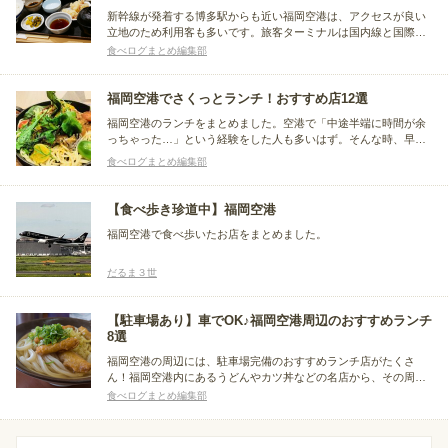
新幹線が発着する博多駅からも近い福岡空港は、アクセスが良い
立地のため利用客も多いです。旅客ターミナルは国内線と国際線
に分かれており、それぞれのターミナルには出発前にランチを楽
食べログまとめ編集部
しめるお店も充実しています。福岡空港でおすすめの、ランチス
ポットをまとめました。
福岡空港でさくっとランチ！おすすめ店12選
福岡空港のランチをまとめました。空港で「中途半端に時間が余
っちゃった…」という経験をした人も多いはず。そんな時、早め
or遅めのランチはいかがでしょう。福岡空港には広くておしゃれ
食べログまとめ編集部
なフードコートもあり、美味しいランチが頂けるお店がたくさ
ん。福岡空港内でおすすめのランチスポットをご紹介します。
【食べ歩き珍道中】福岡空港
福岡空港で食べ歩いたお店をまとめました。
だるま３世
【駐車場あり】車でOK♪福岡空港周辺のおすすめランチ
8選
福岡空港の周辺には、駐車場完備のおすすめランチ店がたくさ
ん！福岡空港内にあるうどんやカツ丼などの名店から、その周辺
で名を馳せる人気の定食屋など、さまざまな料理を味わえます。
食べログまとめ編集部
駐車場があるのでマイカーで来店できるのも嬉しいポイント！福
岡空港周辺で駐車場付きの人気ランチが食べられるお店をご紹介
します。