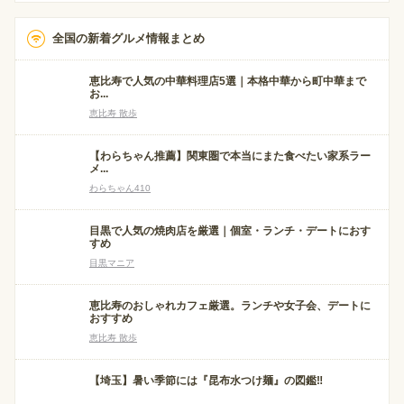
全国の新着グルメ情報まとめ
恵比寿で人気の中華料理店5選｜本格中華から町中華まで
お...
恵比寿 散歩
【わらちゃん推薦】関東圏で本当にまた食べたい家系ラー
メ...
わらちゃん410
目黒で人気の焼肉店を厳選｜個室・ランチ・デートにおす
すめ
目黒マニア
恵比寿のおしゃれカフェ厳選。ランチや女子会、デートに
おすすめ
恵比寿 散歩
【埼玉】暑い季節には『昆布水つけ麺』の図鑑‼