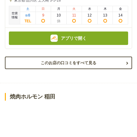
東京都
品川区 上大崎 3-5-18
の
の
金
金
土
日
月
火
水
木
金
額
額
空席
:
:
8
9
10
11
12
13
14
8
/
情報
アプリで開く
このお店の口コミをすべて見る
焼肉ホルモン 稲田