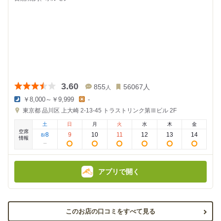
3.60
855
56067
人
人
￥8,000～￥9,999
-
夜
昼
東京都
品川区 上大崎 2-13-45
トラストリンク第Ⅲビル 2F
の
の
金
金
土
日
月
火
水
木
金
額
額
空席
:
:
8
9
10
11
12
13
14
8
/
情報
アプリで開く
このお店の口コミをすべて見る