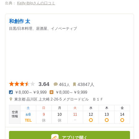
出典：
Keity-tblgさんの口コミ
和創作 太
目黒/日本料理、居酒屋、イノベーティブ
3.64
461
43847
人
人
￥8,000～￥9,999
￥8,000～￥9,999
夜
昼
東京都
品川区 上大崎 2-26-5
メグロードビル Ｂ１Ｆ
の
の
金
金
土
日
月
火
水
木
金
額
額
空席
:
:
8
9
10
11
12
13
14
8
/
情報
アプリで開く