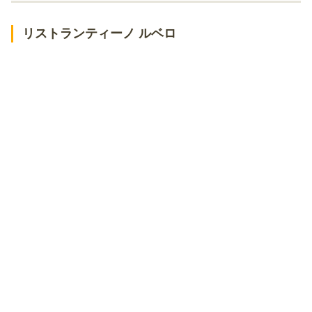
目黒 居酒屋 銀角
リストランティーノ ルベロ
トラットリア ・チャオロ
羊や カブトⅡ
マーダル 目黒店
目黒FLAT
和神
シバフ
目黒駅周辺でディナーデート！高級×居心地の良いレストラン
翠苑
焼肉ぽんが はなれ
クロデグルメ
目黒駅周辺でディナーデート！カジュアル×居心地の良いレストラン
大衆ビストロ ジル 目黒
巧匠