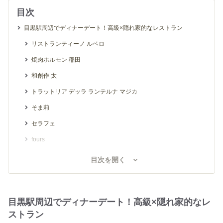
目次
目黒駅周辺でディナーデート！高級×隠れ家的なレストラン
リストランティーノ ルベロ
焼肉ホルモン 稲田
和創作 太
トラットリア デッラ ランテルナ マジカ
そま莉
セラフェ
fours
目黒の和食 さとう
目次を開く
目黒駅周辺でディナーデート！カジュアル×隠れ家的なレストラン
イ・ロッタ
目黒駅周辺でディナーデート！高級×隠れ家的なレ
博多もつ処 煌梨 目黒店
ストラン
酒場シナトラ 目黒店