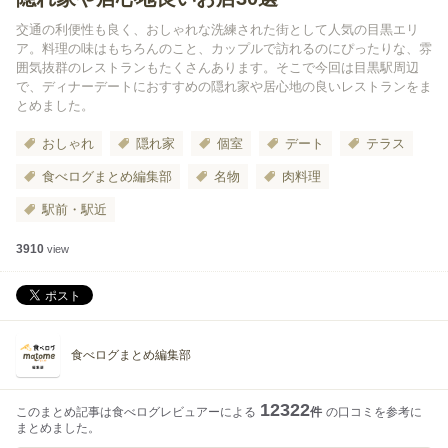
交通の利便性も良く、おしゃれな洗練された街として人気の目黒エリ
ア。料理の味はもちろんのこと、カップルで訪れるのにぴったりな、雰
囲気抜群のレストランもたくさんあります。そこで今回は目黒駅周辺
で、ディナーデートにおすすめの隠れ家や居心地の良いレストランをま
とめました。
おしゃれ
隠れ家
個室
デート
テラス
食べログまとめ編集部
名物
肉料理
駅前・駅近
3910
view
食べログまとめ編集部
12322
このまとめ記事は食べログレビュアーによる
件
の口コミを参考に
まとめました。