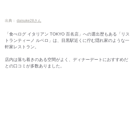
Bangkok Oriental Thai Restaurant
ニュービストロガブリ 目黒店
出典：
daisuke28さん
TRUNK
「食べログ イタリアン TOKYO 百名店」への選出歴もある「リス
TOKYO DREAM 目黒駅前店
トランティーノ ルベロ」は、目黒駅近くに佇む隠れ家のような一
PIZZAジャルディーノ SAVOY
軒家レストラン。
エノフィリア
店内は落ち着きのある空間がよく、ディナーデートにおすすめだ
との口コミが多数ありました。
目黒駅周辺でディナーデート！カジュアル×景色が良いレストラン
BOSQUE