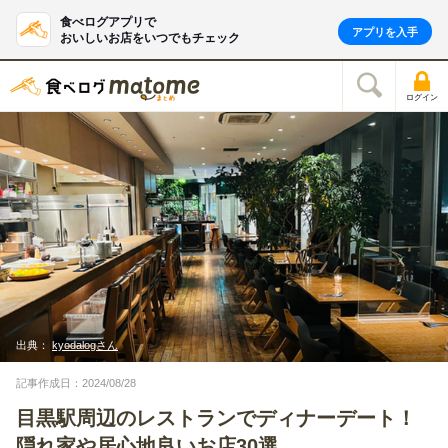
食べログアプリで
アプリを入手
おいしいお店をいつでもチェック
ログイン
出典：
kyodalogさん
記事作成日：2024/08/28
目黒駅周辺のレストランでディナーデート！
隠れ家や居心地良いお店30選