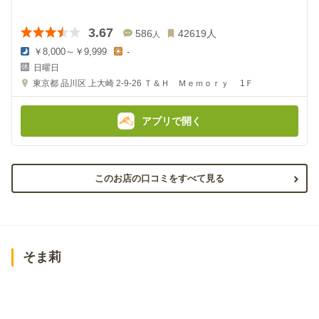
3.67
586
42619
人
人
￥8,000～￥9,999
-
夜
昼
日曜日
の
の
金
金
東京都
品川区 上大崎 2-9-26
Ｔ＆Ｈ Ｍｅｍｏｒｙ 1Ｆ
額
額
:
:
アプリで開く
このお店の口コミをすべて見る
そま莉