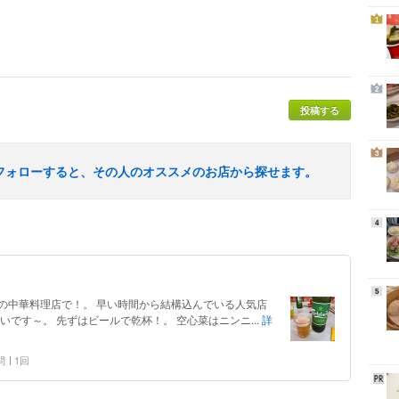
1
2
投稿する
3
フォローすると、その人のオススメのお店から探せます。
4
5
の中華料理店で！。 早い時間から結構込んでいる人気店
です～。 先ずはビールで乾杯！。 空心菜はニンニ...
詳
問
1回