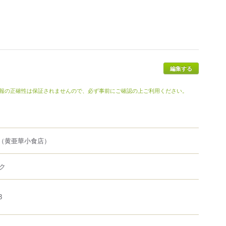
編集する
報の正確性は保証されませんので、必ず事前にご確認の上ご利用ください。
（黄亜華小食店）
ク
3