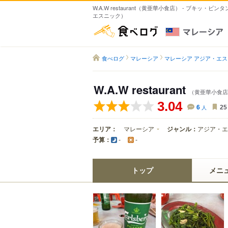
W.A.W restaurant（黄亜華小食店） - ブキッ・ビ
エスニック）
食べログ
食べログ
マレーシア
マレーシア アジア・エ
W.A.W restaurant
（黄亜華小食店
3.04
6
人
25
エリア：
マレーシア
ジャンル：
アジア・エ
予算：
-
-
トップ
メニ