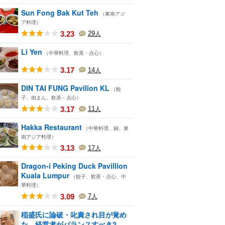
Sun Fong Bak Kut Teh
（東南アジ
ア料理）
3.23
29
人
Li Yen
（中華料理、飲茶・点心）
3.17
14
人
DIN TAI FUNG Pavilion KL
（餃
子、肉まん、飲茶・点心）
3.17
11
人
Hakka Restaurant
（中華料理、鍋、東
南アジア料理）
3.13
17
人
Dragon-i Peking Duck Pavillion
Kuala Lumpur
（餃子、飲茶・点心、中
華料理）
3.09
7
人
稲盛氏に論破・叱責され目が覚め
た。経営者がバランスすべき2