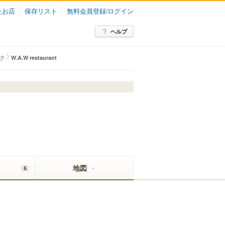
たお店
保存リスト
無料会員登録/ログイン
ヘルプ
ク
W.A.W restaurant
地図
6