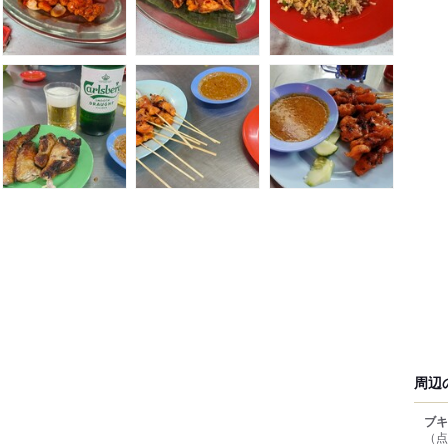
周辺
ブキ
（点