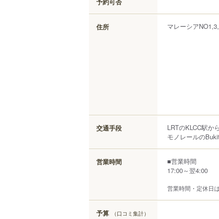
予約可否
マレーシア
NO1,3,
住所
LRTのKLCC駅
交通手段
モノレールのBukit
■営業時間
営業時間
17:00～翌4:00
営業時間・定休日
予算
（口コミ集計）