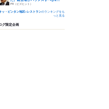
つ...
PR（ビズヒント）
キッ・ビンタン地区×レストラン
のランキングをも
っと見る
ログ限定企画