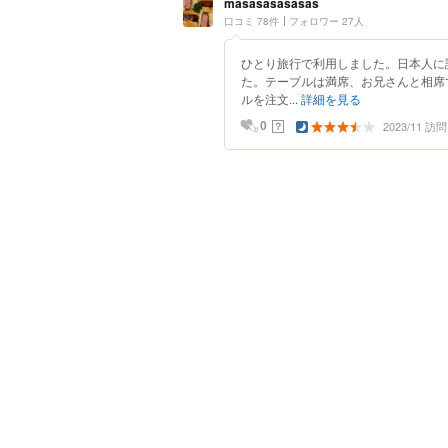
masasasasasas
口コミ 78件
フォロワー 27人
ひとり旅行で利用しました。日本人に
た。テーブルは満席、お兄さんと相席
ルを注文...
詳細を見る
2023/11 訪問
？
0