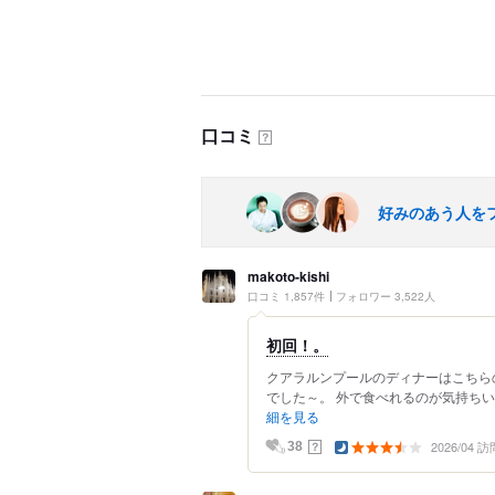
口コミ
？
好みのあう人を
makoto-kishi
口コミ 1,857件
フォロワー 3,522人
初回！。
クアラルンプールのディナーはこちら
でした～。 外で食べれるのが気持ちいい
細を見る
2026/04 訪
？
38