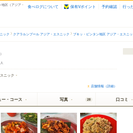
ンタン地区（アジア・
食べログについて
保有Vポイント
予約確認
行っ
スニック
クアラルンプール アジア・エスニック
ブキッ・ビンタン地区 アジア・エスニッ
）
人
スニック
店舗情報（詳細）
ュー・コース
写真
口コミ
28