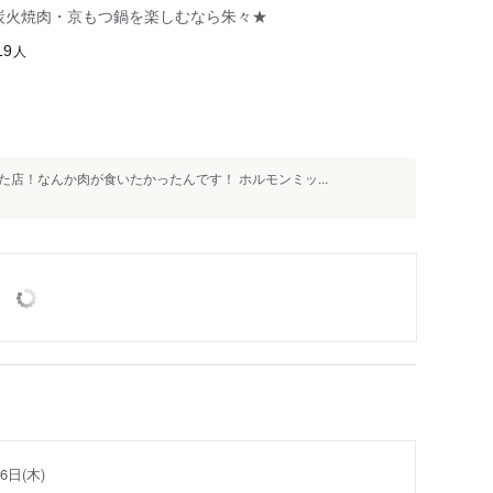
気軽に炭火焼肉・京もつ鍋を楽しむなら朱々★
人
19
店！なんか肉が食いたかったんです！ ホルモンミッ...
6日(木)