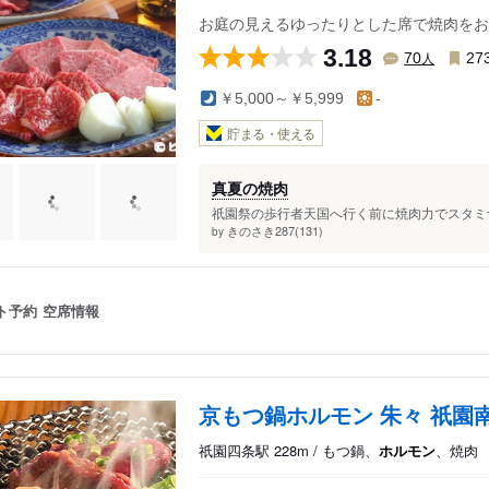
お庭の見えるゆったりとした席で焼肉をお
3.18
人
70
27
￥5,000～￥5,999
-
貯まる・使える
真夏の焼肉
祇園祭の歩行者天国へ行く前に焼肉力でスタミナ
きのさき287(131)
by
ト予約
空席情報
京もつ鍋ホルモン 朱々 祇園
祇園四条駅 228m / もつ鍋、
ホルモン
、焼肉