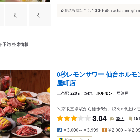
✿ 他の投稿はこちら❥❥❥ @tarachaaam_gra
ト予約
空席情報
0秒レモンサワー 仙台ホルモ
屋町店
三条駅 228m / 焼肉、
ホルモン
、居酒屋
＼京阪三条駅から徒歩5分／焼肉×卓上レ
3.04
人
39
15
￥3,000～￥3,999
￥2,000～￥2,9