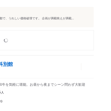
で、うれしい価格破壊です。 企画が満載映えが満載...
科別館
和牛を気軽に堪能。お昼から夜までシーン問わず大歓迎
人
5
99