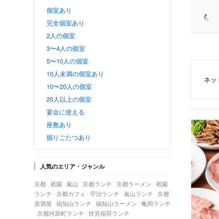
個室あり
完全個室あり
2人の個室
3〜4人の個室
5〜10人の個室
10人未満の個室あり
ネッ
10〜20人の個室
20人以上の個室
宴会に使える
座敷あり
掘りごたつあり
人気のエリア・ジャンル
京都
祇園
嵐山
京都ランチ
京都ラーメン
祇園
ランチ
京都カフェ
宇治ランチ
嵐山ランチ
京都
居酒屋
福知山ランチ
福知山ラーメン
亀岡ランチ
京都河原町ランチ
伏見稲荷ランチ