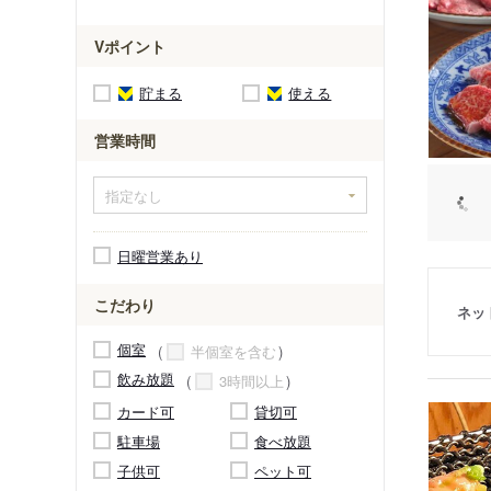
Vポイント
貯まる
使える
営業時間
日曜営業あり
こだわり
ネッ
個室
半個室を含む
飲み放題
3時間以上
カード可
貸切可
駐車場
食べ放題
子供可
ペット可