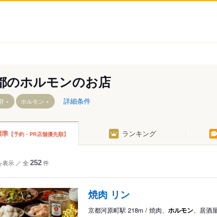
都のホルモンのお店
詳細条件
府
ホルモン
標準
ランキング
【予約・PR店舗優先順】
山城
を表示
／
全
252
件
波・福知山
丹後半島
焼肉 リン
京都河原町駅 218m / 焼肉、
ホルモン
、居酒