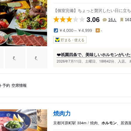
【個室完備】ちょっと贅沢したい日に立ち
3.06
人
16
16
￥4,000～￥4,999
-
貯まる・使える
❤️祇園四条で、美味しいホルモンがいた
2026年7月11日、土曜日、18時42分、入店。 
ト予約
空席情報
焼肉力
京都河原町駅 334m / 焼肉、
ホルモン
、居酒