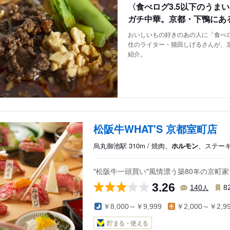
〈食べログ3.5以下のうま
ガチ中華。京都・下鴨にあ
おいしいもの好きのあの人に「食べロ
住のライター・猫田しげるさんが、
紹介。
松阪牛WHAT'S 京都室町店
烏丸御池駅 310m / 焼肉、
ホルモン
、ステー
"松阪牛一頭買い"風情漂う築80年の京町
3.26
人
140
8
￥8,000～￥9,999
￥2,000～￥2,9
貯まる・使える