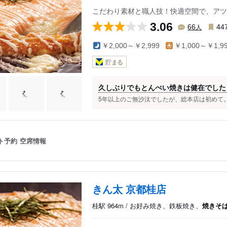
こだわり素材と職人技！快適空間で、アツ
3.06
人
66
44
￥2,000～￥2,999
￥1,000～￥1,9
貯まる
久しぶりでもとんぺい焼きは健在でした
5年以上のご無沙汰でしたが、総本店は初めて。 
ト予約
空席情報
きん太 京都桂店
桂駅 964m / お好み焼き、鉄板焼き、
焼きそ