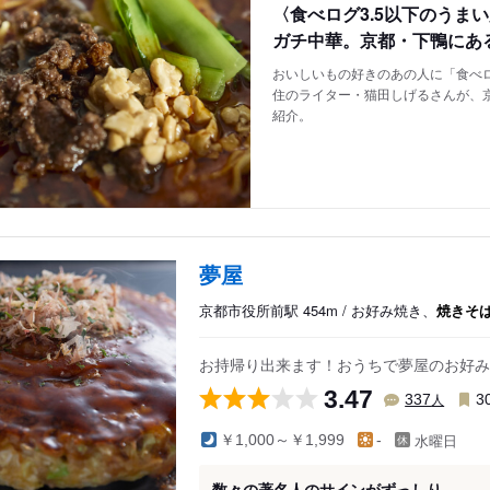
〈食べログ3.5以下のうま
ガチ中華。京都・下鴨にあ
おいしいもの好きのあの人に「食べロ
住のライター・猫田しげるさんが、
紹介。
夢屋
京都市役所前駅 454m / お好み焼き、
焼きそ
お持帰り出来ます！おうちで夢屋のお好み
3.47
人
337
3
水曜日
￥1,000～￥1,999
-
数々の著名人のサインがずっしり