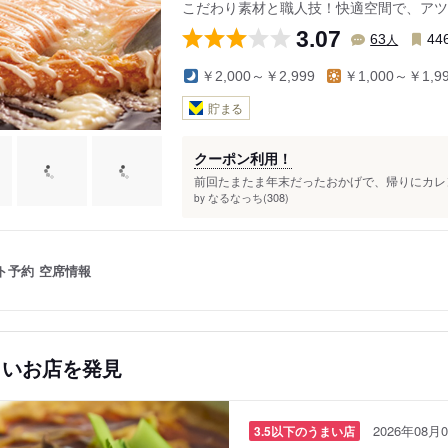
こだわり素材と職人技！快適空間で、アツ
3.07
人
63
44
￥2,000～￥2,999
￥1,000～￥1,9
貯まる
クーポン利用！
前回たまたま年末だったおかげで、帰りにカレン
なるなっち(308)
by
ト予約
空席情報
しいお店を発見
2026年08月0
3.5以下のうまい店