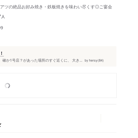
アツの絶品お好み焼き・鉄板焼きを味わい尽くす◎ご宴会
人
7
99
！
確か1号店？があった場所のすぐ近くに、 大き...
hersy(84)
by
ば