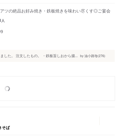
アツの絶品お好み焼き・鉄板焼きを味わい尽くす◎ご宴会
人
3
99
した。 注文したもの。 ・鉄板旨しおから揚...
油小路♍(276)
by
きそば