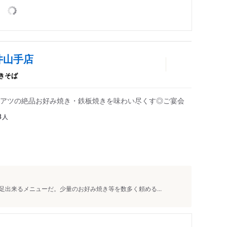
井山手店
きそば
アツの絶品お好み焼き・鉄板焼きを味わい尽くす◎ご宴会
人
8
出来るメニューだ。少量のお好み焼き等を数多く頼める...