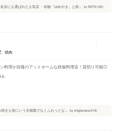
名店にも選ばれた人気店 ・名物「ゆめやき」と鉄...
R075(162)
by
ば
、焼肉
ン料理が自慢のアットホームな鉄板料理店！貸切り可能◎
人
6
焼きも俗にいう京都風でなくふわっとな...
shigtanaka(418)
by