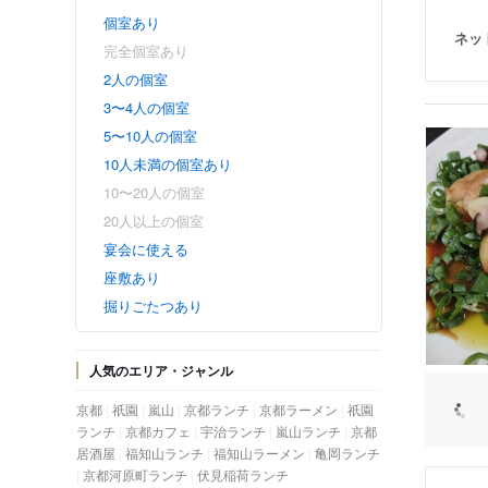
個室あり
ネッ
完全個室あり
2人の個室
3〜4人の個室
5〜10人の個室
10人未満の個室あり
10〜20人の個室
20人以上の個室
宴会に使える
座敷あり
掘りごたつあり
人気のエリア・ジャンル
京都
祇園
嵐山
京都ランチ
京都ラーメン
祇園
ランチ
京都カフェ
宇治ランチ
嵐山ランチ
京都
居酒屋
福知山ランチ
福知山ラーメン
亀岡ランチ
京都河原町ランチ
伏見稲荷ランチ