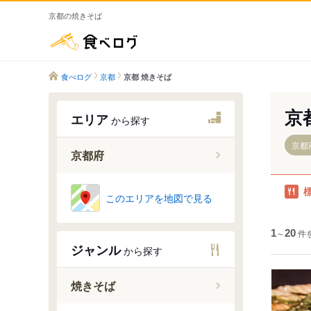
京都の焼きそば
食べログ
食べログ
京都
京都 焼きそば
京
エリア
から探す
京都
京都府
このエリアを地図で見る
京都市
宇治・南
1
～
20
件
亀岡・丹
ジャンル
から探す
天橋立・
焼きそば