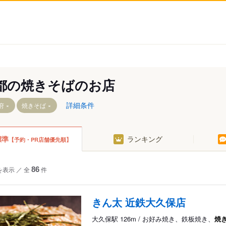
都の焼きそばのお店
詳細条件
府
焼きそば
標準
ランキング
【予約・PR店舗優先順】
山城
を表示
／
全
86
件
波・福知山
丹後半島
きん太 近鉄大久保店
大久保駅 126m / お好み焼き、鉄板焼き、
焼