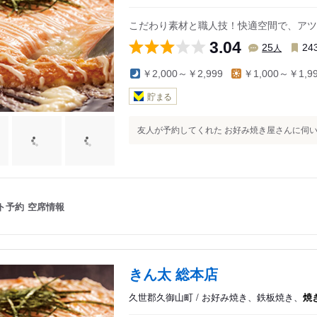
こだわり素材と職人技！快適空間で、アツ
3.04
人
25
24
￥2,000～￥2,999
￥1,000～￥1,9
貯まる
友人が予約してくれた お好み焼き屋さんに伺いま
ト予約
空席情報
きん太 総本店
久世郡久御山町 / お好み焼き、鉄板焼き、
焼