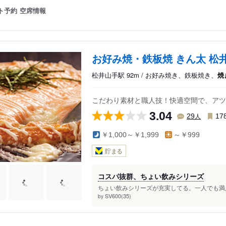
ト予約
空席情報
お好み焼・鉄板焼 きん太 松
松井山手駅 92m / お好み焼き、鉄板焼き、
焼
こだわり素材と職人技！快適空間で、アツ
3.04
人
29
17
￥1,000～￥1,999
～￥999
貯まる
コスパ抜群、ちょい飲みシリーズ
ちょい飲みシリーズが充実してる。一人でも満足
SV600(35)
by