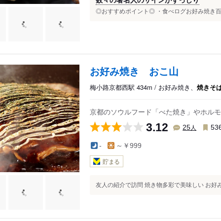
◎おすすめポイント◎ ・食べログお好み焼き百
お好み焼き おこ山
梅小路京都西駅 434m / お好み焼き、
焼きそ
京都のソウルフード「べた焼き」やホルモ
3.12
人
25
53
-
～￥999
貯まる
友人の紹介で訪問 焼き物多彩で美味しい お好み