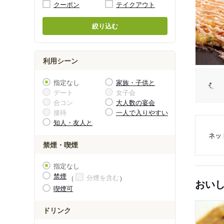
クーポン
テイクアウト
絞り込む
利用シーン
指定なし
家族・子供と
デート
女子会
合コン
大人数の宴会
接待
一人で入りやすい
知人・友人と
ネッ
禁煙・喫煙
指定なし
禁煙
分煙を含む
おい
喫煙可
ドリンク