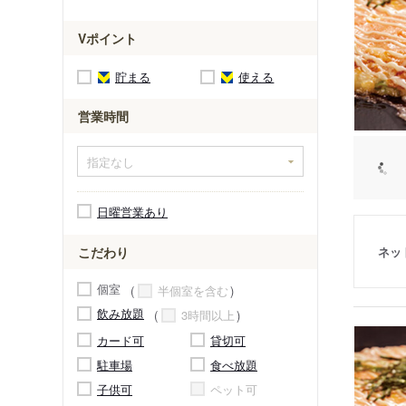
Vポイント
貯まる
使える
営業時間
日曜営業あり
ネッ
こだわり
個室
半個室を含む
飲み放題
3時間以上
カード可
貸切可
駐車場
食べ放題
子供可
ペット可