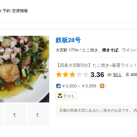
ト予約
空席情報
鉄板28号
大宮駅 177m / たこ焼き、
焼きそば
、ワイン
【四条大宮駅3分】たこ焼き×厳選ワイン
3.36
人
92
40
￥3,000～￥3,999
-
貯まる
京都の四条大宮にあるたこ焼きのお店です。 内観