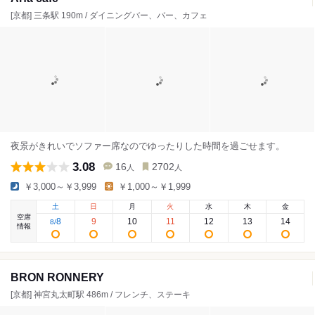
[京都] 三条駅 190m / ダイニングバー、バー、カフェ
夜景がきれいでソファー席なのでゆったりした時間を過ごせます。
3.08
16
2702
人
人
￥3,000～￥3,999
￥1,000～￥1,999
土
日
月
火
水
木
金
空席
8
9
10
11
12
13
14
8
/
情報
BRON RONNERY
[京都] 神宮丸太町駅 486m / フレンチ、ステーキ