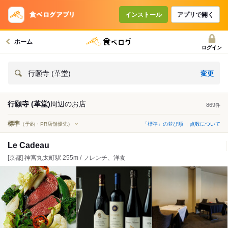
インストール
アプリで開く
ホーム
ログイン
変更
行願寺 (革堂)
行願寺 (革堂)
周辺の
お店
869
件
標準
（予約・PR店舗優先）
「標準」の並び順
点数について
Le Cadeau
[京都] 神宮丸太町駅 255m / フレンチ、洋食