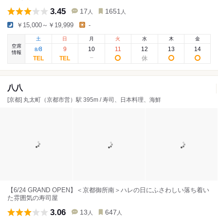
3.45
17
1651
人
人
￥15,000～￥19,999
-
土
日
月
火
水
木
金
空席
8
9
10
11
12
13
14
8
/
情報
八八
[京都] 丸太町（京都市営）駅 395m / 寿司、日本料理、海鮮
【6/24 GRAND OPEN】＜京都御所南＞ハレの日にふさわしい落ち着い
た雰囲気の寿司屋
3.06
13
647
人
人