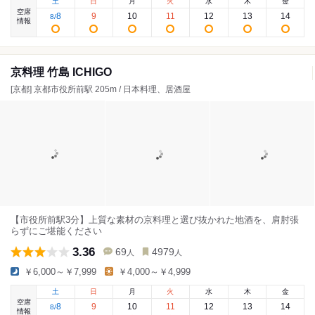
土
日
月
火
水
木
金
空席
8
9
10
11
12
13
14
8
/
情報
京料理 竹島 ICHIGO
[京都] 京都市役所前駅 205m / 日本料理、居酒屋
【市役所前駅3分】上質な素材の京料理と選び抜かれた地酒を、肩肘張
らずにご堪能ください
3.36
69
4979
人
人
￥6,000～￥7,999
￥4,000～￥4,999
土
日
月
火
水
木
金
空席
8
9
10
11
12
13
14
8
/
情報