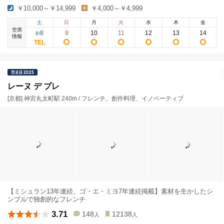
￥10,000～￥14,999
￥4,000～￥4,999
土
日
月
火
水
木
金
空席
8
9
10
11
12
13
14
8
/
情報
レーヌ デ プレ
[京都] 神宮丸太町駅 240m / フレンチ、創作料理、イノベーティブ
【ミシュラン13年連続、ゴ・エ・ミヨ7年連続掲載】素材を生かしたシ
ンプルで独創的なフレンチ
3.71
148
12138
人
人