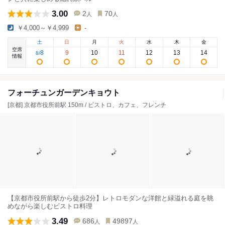
3.00
2
70
人
人
￥4,000～￥4,999
-
土
日
月
火
水
木
金
空席
8
9
10
11
12
13
14
8
/
情報
フォーチュンガーデンキョウト
[京都] 京都市役所前駅 150m / ビストロ、カフェ、フレンチ
【京都市役所前駅から徒歩2分】レトロモダンな洋館と緑溢れる庭を眺
めながら楽しむビストロ料理
3.49
686
49897
人
人