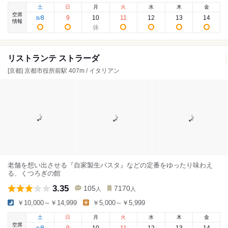
土
日
月
火
水
木
金
空席
8
9
10
11
12
13
14
8
/
情報
リストランテ ストラーダ
[京都] 京都市役所前駅 407m / イタリアン
老舗を想い出させる『自家製生パスタ』などの定番をゆったり味わえ
る、くつろぎの館
3.35
105
7170
人
人
￥10,000～￥14,999
￥5,000～￥5,999
土
日
月
火
水
木
金
空席