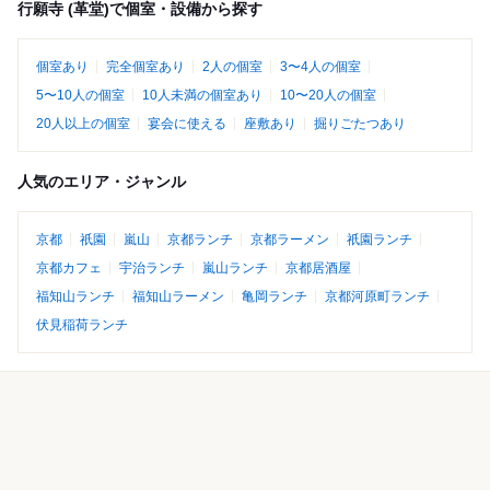
行願寺 (革堂)で個室・設備から探す
個室あり
完全個室あり
2人の個室
3〜4人の個室
5〜10人の個室
10人未満の個室あり
10〜20人の個室
20人以上の個室
宴会に使える
座敷あり
掘りごたつあり
人気のエリア・ジャンル
京都
祇園
嵐山
京都ランチ
京都ラーメン
祇園ランチ
京都カフェ
宇治ランチ
嵐山ランチ
京都居酒屋
福知山ランチ
福知山ラーメン
亀岡ランチ
京都河原町ランチ
伏見稲荷ランチ