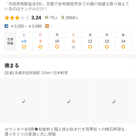
「市役所前駅徒歩3分」京都で全46酒造所全ての蔵の泡盛を取り揃えて
いるのはナンクルだけ！
3.24
75
2868
人
人
￥3,000～￥3,999
-
土
日
月
火
水
木
金
空席
8
9
10
11
12
13
14
8
/
情報
徳まる
[京都] 京都市役所前駅 210m / 日本料理
カウンター全9席◆旬食材と職人技が紡ぎだす四季折々の懐石料理を、
選りすぐりの美酒と共に堪能