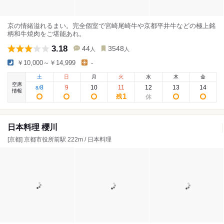
京の情緒溢れるまい。完全個室で宮崎尾崎牛や京都平井牛などの極上銘
柄和牛焼肉をご堪能あれ。
3.18
44
3548
人
人
￥10,000～￥14,999
-
土
日
月
火
水
木
金
空席
8
9
10
11
12
13
14
8
/
情報
1
残
日本料理 櫻川
[京都] 京都市役所前駅 222m / 日本料理