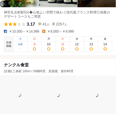
神宮丸太町駅5分◆心地よい空間で味わう現代風フランス料理◎深夜の
デザートコースもご用意
3.17
41
2257
人
人
￥10,000～￥14,999
￥8,000～￥9,999
土
日
月
火
水
木
金
空席
8
9
10
11
12
13
14
8
/
情報
ナンクル食堂
[京都] 三条駅 180m / 沖縄料理、居酒屋、創作料理