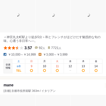
＜神宮丸太町駅より徒歩5分＞和とフレンチがほどけだす魅惑的な旬の
味。心通う非日常へ―。
3.57
92
7721
人
人
￥10,000～￥14,999
￥3,000～￥3,999
土
日
月
火
水
木
金
空席
8
9
10
11
12
13
14
8
/
情報
mane
[京都] 京都市役所前駅 363m / イタリアン