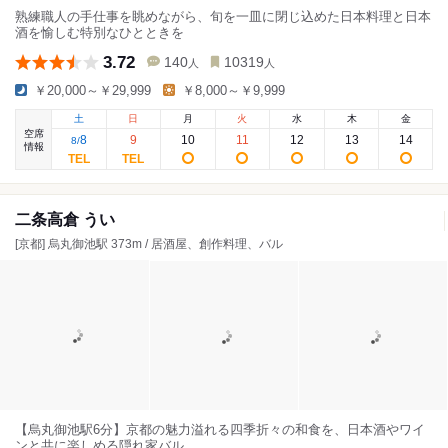
熟練職人の手仕事を眺めながら、旬を一皿に閉じ込めた日本料理と日本
酒を愉しむ特別なひとときを
3.72
140
10319
人
人
￥20,000～￥29,999
￥8,000～￥9,999
土
日
月
火
水
木
金
空席
8
9
10
11
12
13
14
8
/
情報
二条高倉 うい
[京都] 烏丸御池駅 373m / 居酒屋、創作料理、バル
【烏丸御池駅6分】京都の魅力溢れる四季折々の和食を、日本酒やワイ
ンと共に楽しめる隠れ家バル