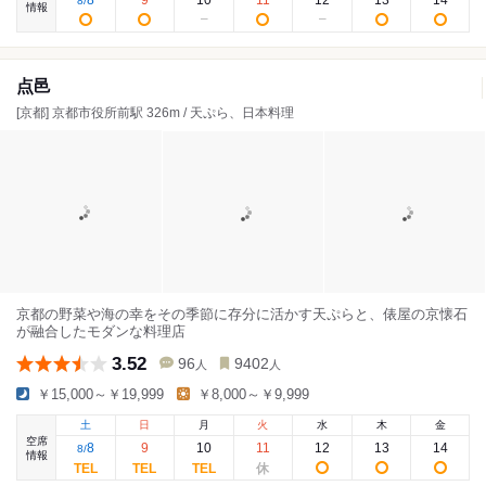
8
9
10
11
12
13
14
8
/
情報
点邑
[京都] 京都市役所前駅 326m / 天ぷら、日本料理
京都の野菜や海の幸をその季節に存分に活かす天ぷらと、俵屋の京懐石
が融合したモダンな料理店
3.52
96
9402
人
人
￥15,000～￥19,999
￥8,000～￥9,999
土
日
月
火
水
木
金
空席
8
9
10
11
12
13
14
8
/
情報