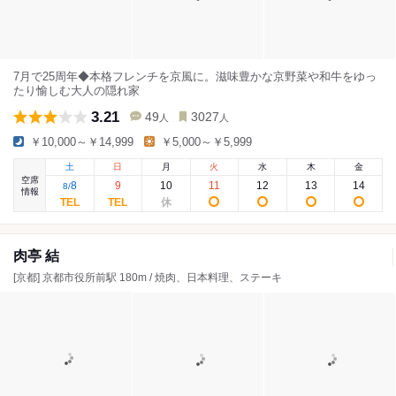
7月で25周年◆本格フレンチを京風に。滋味豊かな京野菜や和牛をゆっ
たり愉しむ大人の隠れ家
3.21
49
3027
人
人
￥10,000～￥14,999
￥5,000～￥5,999
土
日
月
火
水
木
金
空席
8
9
10
11
12
13
14
8
/
情報
肉亭 結
[京都] 京都市役所前駅 180m / 焼肉、日本料理、ステーキ