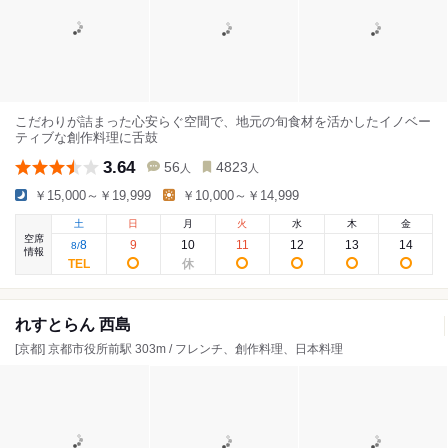
こだわりが詰まった心安らぐ空間で、地元の旬食材を活かしたイノベー
ティブな創作料理に舌鼓
3.64
56
4823
人
人
￥15,000～￥19,999
￥10,000～￥14,999
土
日
月
火
水
木
金
空席
8
9
10
11
12
13
14
8
/
情報
れすとらん 西島
[京都] 京都市役所前駅 303m / フレンチ、創作料理、日本料理