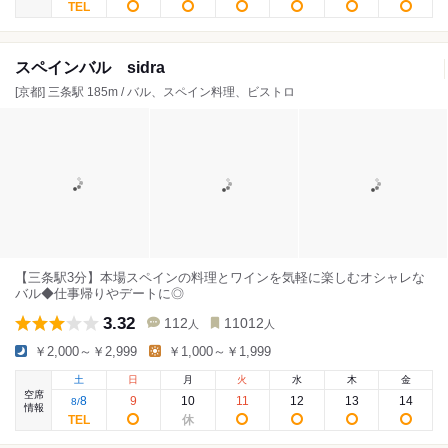
スペインバル sidra
[京都] 三条駅 185m / バル、スペイン料理、ビストロ
【三条駅3分】本場スペインの料理とワインを気軽に楽しむオシャレな
バル◆仕事帰りやデートに◎
3.32
112
11012
人
人
￥2,000～￥2,999
￥1,000～￥1,999
土
日
月
火
水
木
金
空席
8
9
10
11
12
13
14
8
/
情報