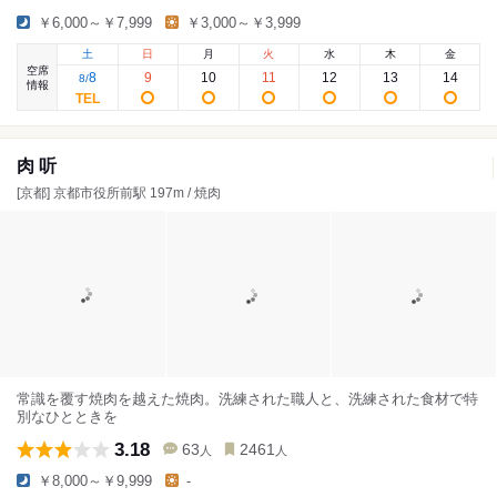
￥6,000～￥7,999
￥3,000～￥3,999
土
日
月
火
水
木
金
空席
8
9
10
11
12
13
14
8
/
情報
肉 听
[京都] 京都市役所前駅 197m / 焼肉
常識を覆す焼肉を越えた焼肉。洗練された職人と、洗練された食材で特
別なひとときを
3.18
63
2461
人
人
￥8,000～￥9,999
-