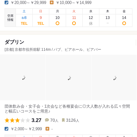
￥20,000～￥29,999
￥10,000～￥14,999
土
日
月
火
水
木
金
空席
8
9
10
11
12
13
14
8
/
情報
ダブリン
[京都] 京都市役所前駅 114m / パブ、ビアホール、ビアバー
団体飲み会・女子会・1次会など各種宴会に◎大人数が入れる広々空間
と幅広いコースをご用意♪
3.27
70
3126
人
人
￥2,000～￥2,999
-