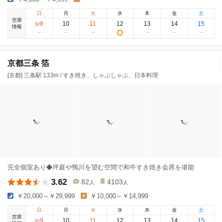
日
月
火
水
木
金
土
空席
9
10
11
12
13
14
15
8
/
情報
京都三条 箔
[京都] 三条駅 133m / すき焼き、しゃぶしゃぶ、日本料理
完全個室あり◆坪庭や鴨川を望む空間で和牛すき焼き会席を堪能
3.62
82
4103
人
人
￥20,000～￥29,999
￥10,000～￥14,999
日
月
火
水
木
金
土
空席
9
10
11
12
13
14
15
8
/