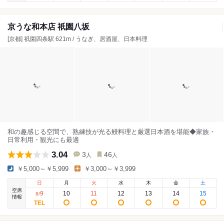
京うな和本店 祇園八坂
[京都] 祇園四条駅 621m / うなぎ、居酒屋、日本料理
和の趣感じる空間で、熟練技が光る鰻料理と厳選日本酒を堪能◆家族・
日常利用・観光にも最適
3.04
3
46
人
人
￥5,000～￥5,999
￥3,000～￥3,999
日
月
火
水
木
金
土
空席
9
10
11
12
13
14
15
8
/
情報