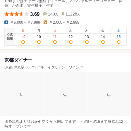
19時まではチャージ無料｜生ビール、スペシャルティーコーヒー、抹
茶、かき氷、実生柚子、生姜
3.69
140
11228
人
人
￥6,000～￥7,999
￥2,000～￥2,999
日
月
火
水
木
金
土
空席
9
10
11
12
13
14
15
8
/
情報
京都ダイナー
[京都] 烏丸駅 386m / バル、イタリアン、ワインバー
四条烏丸より徒歩5分 早くから開いてます・・8/8～8/16まで昼飲み12
時オープンです！