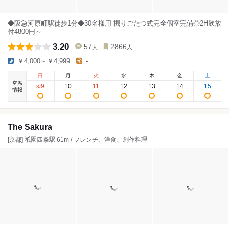
◆阪急河原町駅徒歩1分◆30名様用 掘りごたつ式完全個室完備◎2H飲放
付4800円～
3.20
57
2866
人
人
￥4,000～￥4,999
-
日
月
火
水
木
金
土
空席
9
10
11
12
13
14
15
8
/
情報
The Sakura
[京都] 祇園四条駅 61m / フレンチ、洋食、創作料理