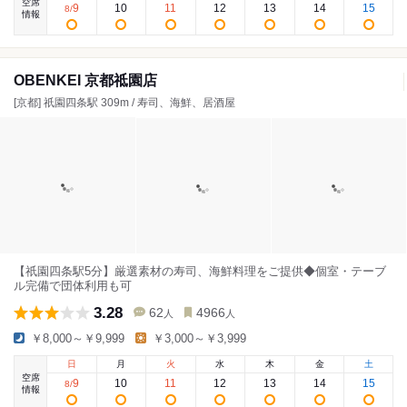
空席
9
10
11
12
13
14
15
8
/
情報
OBENKEI 京都祗園店
[京都] 祇園四条駅 309m / 寿司、海鮮、居酒屋
【祇園四条駅5分】厳選素材の寿司、海鮮料理をご提供◆個室・テーブ
ル完備で団体利用も可
3.28
62
4966
人
人
￥8,000～￥9,999
￥3,000～￥3,999
日
月
火
水
木
金
土
空席
9
10
11
12
13
14
15
8
/
情報