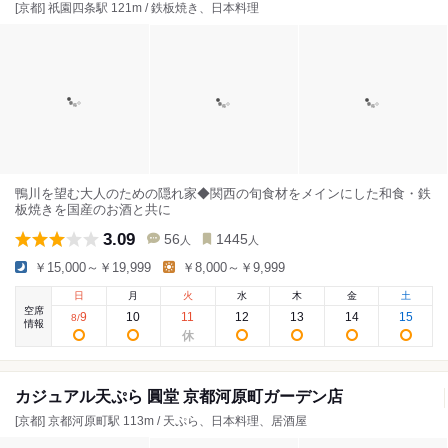
[京都] 祇園四条駅 121m / 鉄板焼き、日本料理
鴨川を望む大人のための隠れ家◆関西の旬食材をメインにした和食・鉄
板焼きを国産のお酒と共に
3.09
56
1445
人
人
￥15,000～￥19,999
￥8,000～￥9,999
日
月
火
水
木
金
土
空席
9
10
11
12
13
14
15
8
/
情報
カジュアル天ぷら 圓堂 京都河原町ガーデン店
[京都] 京都河原町駅 113m / 天ぷら、日本料理、居酒屋