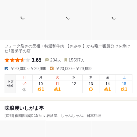
フォーク裂きの元祖・特選和牛肉 【きみや 】から唯一暖簾分けを承け
た1番弟子の店
3.65
234
15597
人
人
￥20,000～￥29,999
￥20,000～￥29,999
日
月
火
水
木
金
土
空席
9
10
11
12
13
14
15
8
/
情報
1
1
1
1
残
残
残
残
味浪漫いしがま亭
[京都] 祇園四条駅 157m / 居酒屋、しゃぶしゃぶ、日本料理