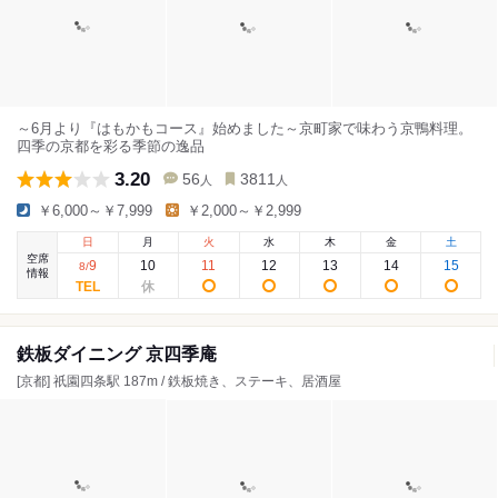
～6月より『はもかもコース』始めました～京町家で味わう京鴨料理。
四季の京都を彩る季節の逸品
3.20
56
3811
人
人
￥6,000～￥7,999
￥2,000～￥2,999
日
月
火
水
木
金
土
空席
9
10
11
12
13
14
15
8
/
情報
鉄板ダイニング 京四季庵
[京都] 祇園四条駅 187m / 鉄板焼き、ステーキ、居酒屋