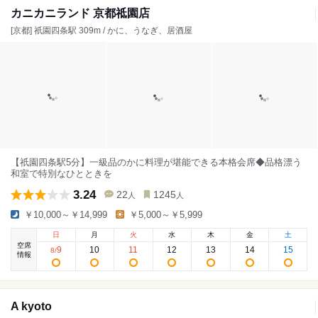
カニカニランド 京都祗園店
[京都] 祇園四条駅 309m / かに、うなぎ、居酒屋
【祇園四条駅5分】一級品のかに料理が堪能できる本格会席◆品格漂う
和室で特別なひとときを
3.24
22
1245
人
人
￥10,000～￥14,999
￥5,000～￥5,999
日
月
火
水
木
金
土
空席
9
10
11
12
13
14
15
8
/
情報
A kyoto