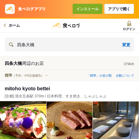
インストール
アプリで開く
ホーム
ログイン
変更
四条大橋
四条大橋
周辺の
お店
3796
件
標準
（予約・PR店舗優先）
「標準」の並び順
点数について
mitoho kyoto bettei
[京都] 清水五条駅 370m / 日本料理、すき焼き、しゃぶしゃぶ