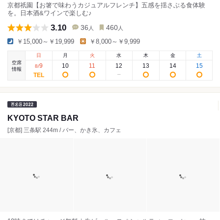
京都祇園【お箸で味わうカジュアルフレンチ】五感を揺さぶる食体験
を。日本酒&ワインで楽しむ♪
3.10
36
460
人
人
￥15,000～￥19,999
￥8,000～￥9,999
日
月
火
水
木
金
土
空席
9
10
11
12
13
14
15
8
/
情報
KYOTO STAR BAR
[京都] 三条駅 244m / バー、かき氷、カフェ