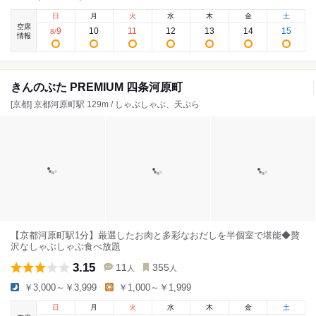
日
月
火
水
木
金
土
空席
9
10
11
12
13
14
15
8
/
情報
きんのぶた PREMIUM 四条河原町
[京都] 京都河原町駅 129m / しゃぶしゃぶ、天ぷら
【京都河原町駅1分】厳選したお肉と多彩なおだしを半個室で堪能◆贅
沢なしゃぶしゃぶ食べ放題
3.15
11
355
人
人
￥3,000～￥3,999
￥1,000～￥1,999
日
月
火
水
木
金
土