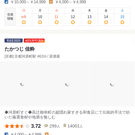
￥10,000～￥14,999
￥4,000～￥4,999
日
月
火
水
木
金
土
空席
9
10
11
12
13
14
15
8
/
情報
たかつじ 佳粋
[京都] 京都河原町駅 462m / 居酒屋
◆河原町すぐ◆高辻御幸町の超隠れ家すぎる和食店にて伝統的手法で紡
いだ厳選食材や地酒を愉しむ
3.72
299
14001
人
人
￥4,000～￥4,999
-