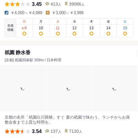
3.45
413
39086
人
人
￥4,000～￥4,999
￥3,000～￥3,999
日
月
火
水
木
金
土
空席
9
10
11
12
13
14
15
8
/
情報
祇園 静水香
[京都] 祇園四条駅 308m / 日本料理
京都の名所「祇園白川巽橋」すぐ 夏の祇園で味わう、ランチからお座
敷会食まで上質な時間を。
3.54
137
7120
人
人