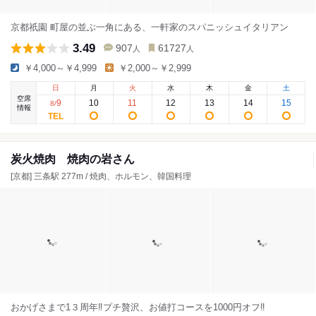
京都祇園 町屋の並ぶ一角にある、一軒家のスパニッシュイタリアン
3.49
907
61727
人
人
￥4,000～￥4,999
￥2,000～￥2,999
日
月
火
水
木
金
土
空席
9
10
11
12
13
14
15
8
/
情報
炭火焼肉 焼肉の岩さん
[京都] 三条駅 277m / 焼肉、ホルモン、韓国料理
おかげさまで1３周年‼プチ贅沢、お値打コースを1000円オフ‼