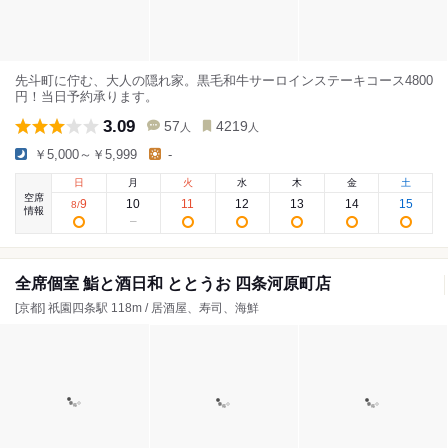
先斗町に佇む、大人の隠れ家。黒毛和牛サーロインステーキコース4800
円！当日予約承ります。
3.09
57
4219
人
人
￥5,000～￥5,999
-
日
月
火
水
木
金
土
空席
9
10
11
12
13
14
15
8
/
情報
全席個室 鮨と酒日和 ととうお 四条河原町店
[京都] 祇園四条駅 118m / 居酒屋、寿司、海鮮