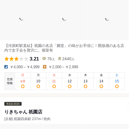
【河原町駅直結】祇園の名店「圓堂」の味がお手頃に！開放感のある店
内で女子会を贅沢に。個室有
3.21
76
2440
人
人
￥4,000～￥4,999
￥2,000～￥2,999
日
月
火
水
木
金
土
空席
9
10
11
12
13
14
15
8
/
情報
りきちゃん 祇園店
[京都] 祇園四条駅 237m / 焼肉