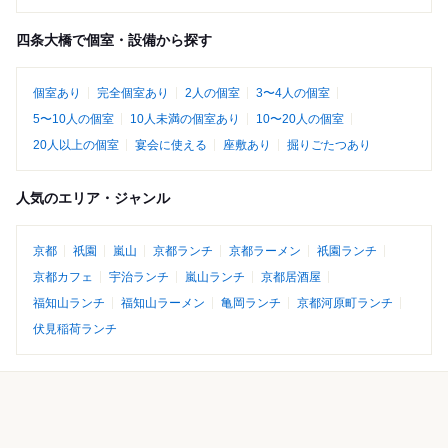
四条大橋で個室・設備から探す
個室あり
完全個室あり
2人の個室
3〜4人の個室
5〜10人の個室
10人未満の個室あり
10〜20人の個室
20人以上の個室
宴会に使える
座敷あり
掘りごたつあり
人気のエリア・ジャンル
京都
祇園
嵐山
京都ランチ
京都ラーメン
祇園ランチ
京都カフェ
宇治ランチ
嵐山ランチ
京都居酒屋
福知山ランチ
福知山ラーメン
亀岡ランチ
京都河原町ランチ
伏見稲荷ランチ