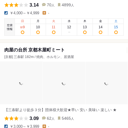
3.14
70
4899
人
人
￥4,000～￥4,999
-
日
月
火
水
木
金
土
空席
9
10
11
12
13
14
15
8
/
情報
肉屋の台所 京都木屋町ミート
[京都] 三条駅 182m / 焼肉、ホルモン、居酒屋
【三条駅より徒歩３分】団体様大歓迎★早い 安い 美味い 楽しい ★
3.09
62
5465
人
人
￥3,000～￥3,999
-