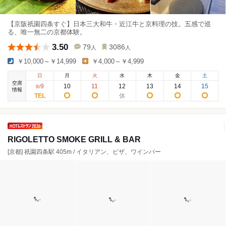
【京阪祇園四条すぐ】日本三大和牛・近江牛と京料理の技。五感で巡
る、唯一無二の京都体験。
3.50
79
3086
人
人
￥10,000～￥14,999
￥4,000～￥4,999
日
月
火
水
木
金
土
空席
9
10
11
12
13
14
15
8
/
情報
RIGOLETTO SMOKE GRILL & BAR
[京都] 祇園四条駅 405m / イタリアン、ピザ、ワインバー