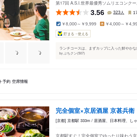
第17回 A.S.I.世界最優秀ソムリエコン
3.56
人
323
1
￥8,000～￥9,999
￥4,000～￥4,9
貯まる・使える
ランチコースは、まずカップに入った鮮やかな緑
ぶちクン(507)
by
ト予約
空席情報
完全個室×京居酒屋 京甚兵衛
[京都] 京都駅 333m / 居酒屋、日本料理、
京都駅すぐ！完全個室でゆったり味わう京