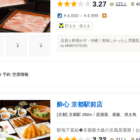
3.27
人
121
4
￥4,000～￥4,999
-
貯まる・使える
店員と料理がザ・沖縄！美味しかったし雰囲気と
MK801015(30)
by
ト予約
空席情報
酔心 京都駅前店
[京都] 京都駅 292m / 居酒屋、釜飯、焼き鳥
駅地下直結◆京都最大級の京風居酒屋！お
3.33
人
211
6