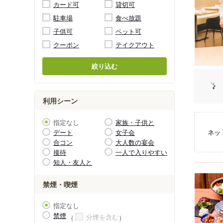
カード可
貸切可
駐車場
食べ放題
子供可
ペット可
クーポン
テイクアウト
絞り込む
利用シーン
指定なし
家族・子供と
ネッ
デート
女子会
合コン
大人数の宴会
接待
一人で入りやすい
知人・友人と
禁煙・喫煙
指定なし
禁煙
分煙を含む