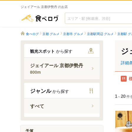
ジェイアール 京都伊勢丹 のお店
食べログ
食べログ
京都 グルメ
京都市 グルメ
京都駅周辺 グルメ
京都駅 グ
ジ
観光スポット
から探す
詳細
ジェイアール 京都伊勢丹
800m
ジャンル
から探す
1
～
20
件
すべて
予算