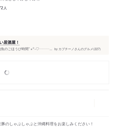
人
72
い居酒屋！
ごほうび時間” ⋆꙳˖♡┈┈┈...
カプチーノさんのグルメ(227)
by
産豚のしゃぶしゃぶと沖縄料理をお楽しみください！