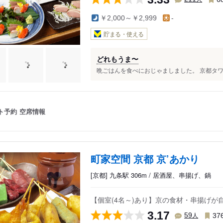
￥2,000～￥2,999
-
貯まる・使える
どれもうま〜
晩ごはんを食べにおじゃましました。 京都タワー
ト予約
空席情報
町家空間 京都 京’あかり
[京都] 九条駅 306m / 居酒屋、串揚げ、鍋
【個室(4名～)あり】京の食材・串揚げが
3.17
人
59
37