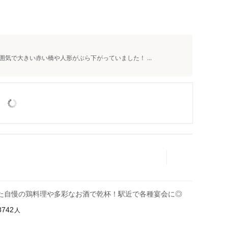
気で大きい赤い橋や人形がぶら下がっていました！ ...
た自慢の鶏料理や多彩なお酒で乾杯！駅近で各種宴会に◎
人
8742