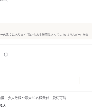
の近くにあります 昔からある居酒屋さんで...
２りんだー(1769)
by
自慢。少人数様〜最大60名様受付・貸切可能！
人
61