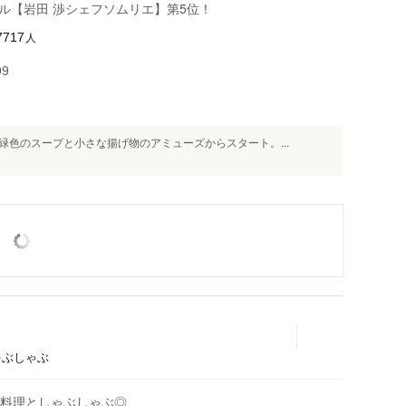
クール【岩田 渉シェフソムリエ】第5位！
人
7717
99
色のスープと小さな揚げ物のアミューズからスタート。...
しゃぶしゃぶ
料理としゃぶしゃぶ◎