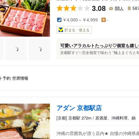
3.08
人
88
58
￥4,000～￥4,999
-
貯まる・使える
可愛いアラカルトたっぷり♡個室も嬉し
京都駅すぐ✨完全個室で味わう "極上まぐろと旬魚の
ト予約
空席情報
アダン 京都駅店
[京都] 京都駅 272m / 居酒屋、沖縄料理、鍋
沖縄の雰囲気が漂う店内★ 自慢の沖縄県