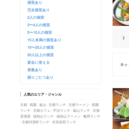
個室あり
完全個室あり
2人の個室
3〜4人の個室
5〜10人の個室
10人未満の個室あり
10〜20人の個室
20人以上の個室
宴会に使える
ネッ
座敷あり
掘りごたつあり
人気のエリア・ジャンル
京都
祇園
嵐山
京都ランチ
京都ラーメン
祇園
ランチ
京都カフェ
宇治ランチ
嵐山ランチ
京都
居酒屋
福知山ランチ
福知山ラーメン
亀岡ランチ
京都河原町ランチ
伏見稲荷ランチ