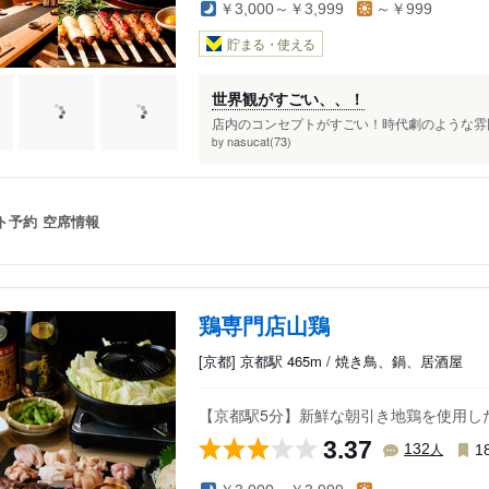
￥3,000～￥3,999
～￥999
貯まる・使える
世界観がすごい、、！
店内のコンセプトがすごい！時代劇のような雰囲
nasucat(73)
by
ト予約
空席情報
鶏専門店山鶏
[京都] 京都駅 465m / 焼き鳥、鍋、居酒屋
【京都駅5分】新鮮な朝引き地鶏を使用し
3.37
人
132
1