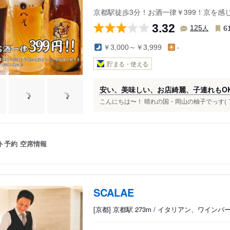
京都駅徒歩3分！お酒一律￥399！京を
3.32
人
125
6
￥3,000～￥3,999
-
貯まる・使える
安い、美味しい、お店綺麗、子連れもOK、
こんにちは〜！ 晴れの国・岡山の柚子でっす( ´ ▽ 
ト予約
空席情報
SCALAE
[京都] 京都駅 273m / イタリアン、ワインバ