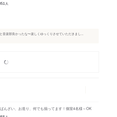
人
851
音楽部良かったな〜楽しくゆっくりさせていただきまし...
ばんざい、お造り、何でも揃ってます！個室4名様～OK
人
855