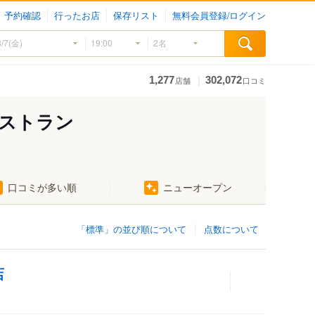
予約確認
行ったお店
保存リスト
無料会員登録/ログイン
｜
1,277
302,072
店舗
口コミ
レストラン
口コミが多い順
ニューオープン
「標準」の並び順について
点数について
店