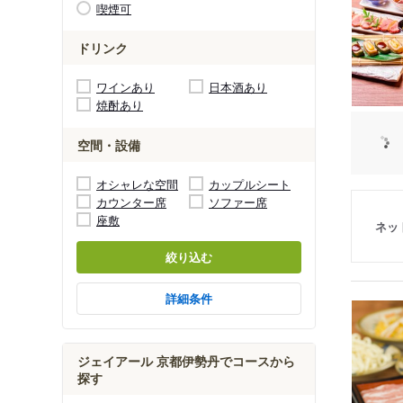
喫煙可
ドリンク
ワインあり
日本酒あり
焼酎あり
空間・設備
オシャレな空間
カップルシート
カウンター席
ソファー席
座敷
ネッ
絞り込む
詳細条件
ジェイアール 京都伊勢丹でコースから
探す