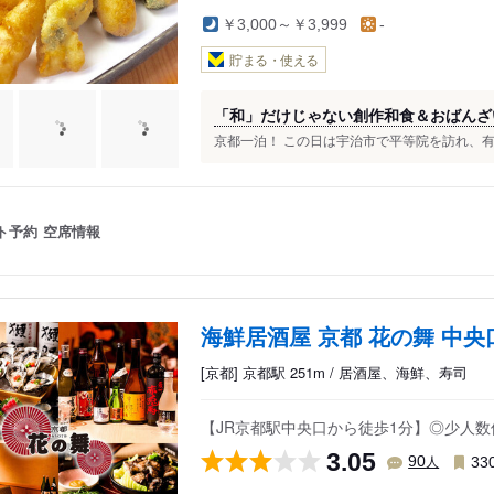
￥3,000～￥3,999
-
貯まる・使える
「和」だけじゃない創作和食＆おばんざ
京都一泊！ この日は宇治市で平等院を訪れ、有名
ト予約
空席情報
海鮮居酒屋 京都 花の舞 中
[京都] 京都駅 251m / 居酒屋、海鮮、寿司
【JR京都駅中央口から徒歩1分】◎少人数個
3.05
人
90
33