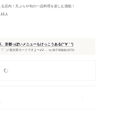
感じる店内！天ぷらや旬の一品料理を楽しむ酒処！
人
111
京都っぽいメニューもけっこうある(*´∀｀*)
` )ﾉ 観光客モードですよ〜♪♪ ...
柚子胡椒姫(2273)
by
ー