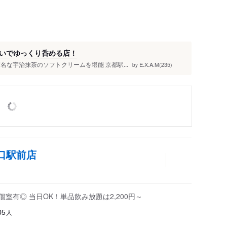
いでゆっくり呑める店！
な宇治抹茶のソフトクリームを堪能 京都駅...
E.X.A.M(235)
by
央口駅前店
室有◎ 当日OK！単品飲み放題は2,200円～
人
05