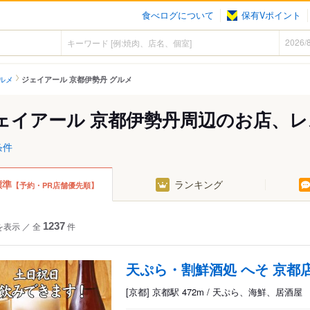
食べログについて
保有Vポイント
ルメ
ジェイアール 京都伊勢丹 グルメ
ェイアール 京都伊勢丹周辺のお店、
条件
標準
ランキング
【予約・PR店舗優先順】
を表示
／
全
1237
件
天ぷら・割鮮酒処 へそ 京都
[京都] 京都駅 472m / 天ぷら、海鮮、居酒屋