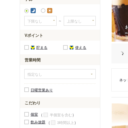
～
Vポイント
貯まる
使える
営業時間
ネッ
日曜営業あり
こだわり
個室
半個室を含む
飲み放題
3時間以上