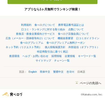
アプリなら1ヶ月無料でランキング検索！
利用規約
食べログについて
携帯電話番号認証とは
口コミ・ランキングに対する取り組み
点数について
飲食店・飲食企業様向けサービス
食べログ店舗会員について
広告（メーカー・団体様等向け）について
機能改善要望
口コミガイドライン
食べログプレミアム
食べログプレミアム無料クーポン
ネット予約（リクエスト予約）
個人情報保護方針
外部送信（オプトアウト）
特定商取引法に基づく表記
推奨環境
ヘルプ・お問い合わせ
採用情報
企業情報
キーワード一覧
サイトマップ
チェーン一覧
言語：
English
简体中文
繁體中文
한국어
日本語
ページの先頭へ
©Kakaku.com, Inc.