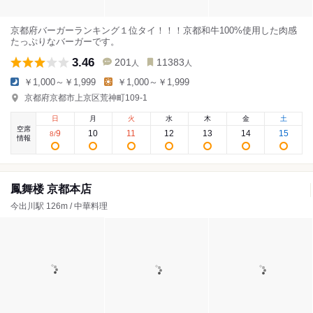
京都府バーガーランキング１位タイ！！！京都和牛100%使用した肉感
たっぷりなバーガーです。
3.46
201
11383
人
人
￥1,000～￥1,999
￥1,000～￥1,999
京都府京都市上京区荒神町109-1
日
月
火
水
木
金
土
空席
9
10
11
12
13
14
15
8
/
情報
鳳舞楼 京都本店
今出川駅 126m / 中華料理