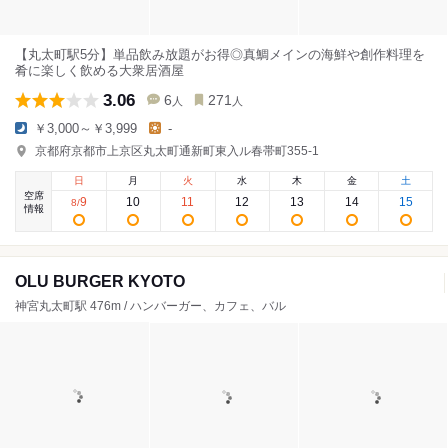
【丸太町駅5分】単品飲み放題がお得◎真鯛メインの海鮮や創作料理を
肴に楽しく飲める大衆居酒屋
3.06
6
271
人
人
￥3,000～￥3,999
-
京都府京都市上京区丸太町通新町東入ル春帯町355-1
日
月
火
水
木
金
土
空席
9
10
11
12
13
14
15
8
/
情報
OLU BURGER KYOTO
神宮丸太町駅 476m / ハンバーガー、カフェ、バル