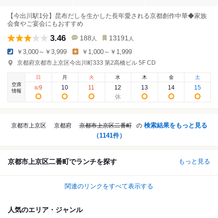
【今出川駅1分】昆布だしを生かした長年愛される京都創作中華◆家族
会食やご宴会にもおすすめ
3.46
188
13191
人
人
￥3,000～￥3,999
￥1,000～￥1,999
京都府京都市上京区今出川町333 第2高橋ビル 5F CD
日
月
火
水
木
金
土
空席
9
10
11
12
13
14
15
8
/
情報
検索結果をもっと見る
京都市上京区
京都府
京都市上京区二番町
の
（
1141
件）
京都市上京区二番町でランチを探す
もっと見る
関連のリンクをすべて表示する
人気のエリア・ジャンル