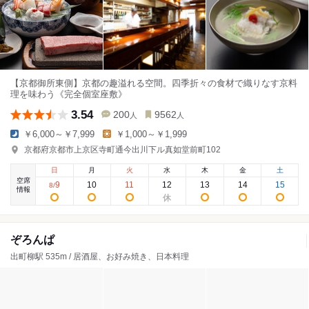
【京都御所東側】京都の趣溢れる空間。四季折々の食材で織りなす京料
理を味わう《完全個室座敷》
3.54
200
9562
人
人
￥6,000～￥7,999
￥1,000～￥1,999
京都府京都市上京区寺町通今出川下ル真如堂前町102
日
月
火
水
木
金
土
空席
9
10
11
12
13
14
15
8
/
情報
ぞろんぱ
出町柳駅 535m / 居酒屋、お好み焼き、日本料理