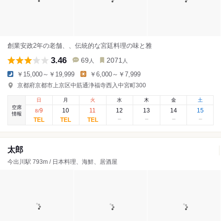
創業安政2年の老舗、、伝統的な宮廷料理の味と雅
3.46
69
2071
人
人
￥15,000～￥19,999
￥6,000～￥7,999
京都府京都市上京区中筋通浄福寺西入中宮町300
日
月
火
水
木
金
土
空席
9
10
11
12
13
14
15
8
/
情報
太郎
今出川駅 793m / 日本料理、海鮮、居酒屋