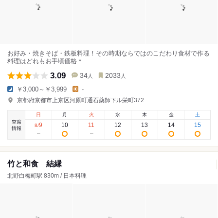
お好み・焼きそば・鉄板料理！その時期ならではのこだわり食材で作る
料理はどれもお手頃価格＊
3.09
34
2033
人
人
￥3,000～￥3,999
-
京都府京都市上京区河原町通石薬師下ル栄町372
日
月
火
水
木
金
土
空席
9
10
11
12
13
14
15
8
/
情報
竹と和食 結縁
北野白梅町駅 830m / 日本料理