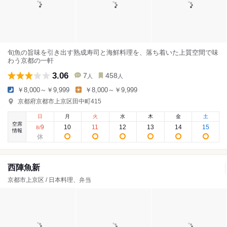
旬魚の旨味を引き出す熟成寿司と海鮮料理を、落ち着いた上質空間で味
わう京都の一軒
3.06
7
458
人
人
￥8,000～￥9,999
￥8,000～￥9,999
京都府京都市上京区田中町415
日
月
火
水
木
金
土
空席
9
10
11
12
13
14
15
8
/
情報
西陣魚新
京都市上京区 / 日本料理、弁当