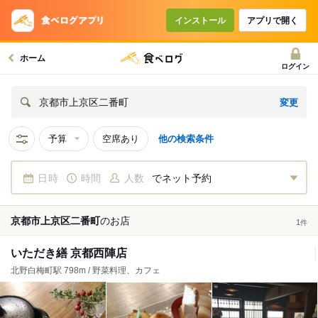
インストール
アプリで開く
ホーム
ログイン
変更
京都市上京区二番町
予算
空席あり
他の検索条件
日時
時間
人数
でネット予約
京都市上京区二番町
の
お店
1
件
いただき繕 京都西陣店
北野白梅町駅 798m / 野菜料理、カフェ