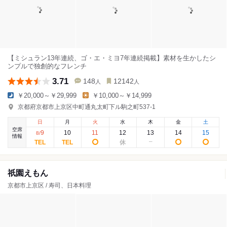
【ミシュラン13年連続、ゴ・エ・ミヨ7年連続掲載】素材を生かしたシ
ンプルで独創的なフレンチ
3.71
148
12142
人
人
￥20,000～￥29,999
￥10,000～￥14,999
京都府京都市上京区中町通丸太町下ル駒之町537-1
日
月
火
水
木
金
土
空席
9
10
11
12
13
14
15
8
/
情報
祇園えもん
京都市上京区 / 寿司、日本料理