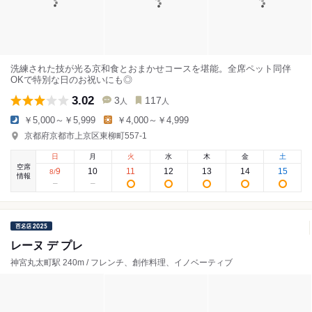
洗練された技が光る京和食とおまかせコースを堪能。全席ペット同伴
OKで特別な日のお祝いにも◎
3.02
3
117
人
人
￥5,000～￥5,999
￥4,000～￥4,999
京都府京都市上京区東柳町557-1
日
月
火
水
木
金
土
空席
9
10
11
12
13
14
15
8
/
情報
レーヌ デ プレ
神宮丸太町駅 240m / フレンチ、創作料理、イノベーティブ