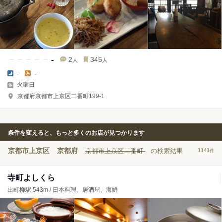
-
2
345
人
人
-
-
火曜日
京都府京都市上京区二番町199-1
条件を変えると、もっと多くのお店が見つかります
京都市上京区
京都府
京都市上京区二番町
の検索結果
1141
件
寺町よしくら
出町柳駅 543m / 日本料理、居酒屋、海鮮