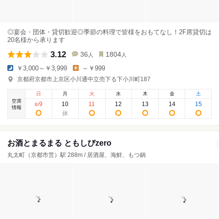
◎宴会・団体・貸切歓迎◎季節の料理で皆様をおもてなし！2F席貸切は
20名様から承ります
3.12
36
1804
人
人
￥3,000～￥3,999
～￥999
京都府京都市上京区小川通中立売下る下小川町187
日
月
火
水
木
金
土
空席
9
10
11
12
13
14
15
8
/
情報
お酒とまるまる ともしびzero
丸太町（京都市営）駅 288m / 居酒屋、海鮮、もつ鍋