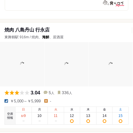
焼肉 八島丹山 行永店
東舞鶴駅 916m / 焼肉、
海鮮
、居酒屋
3.04
5
336
人
人
￥5,000～￥5,999
-
日
月
火
水
木
金
土
空席
9
10
11
12
13
14
15
8
/
情報