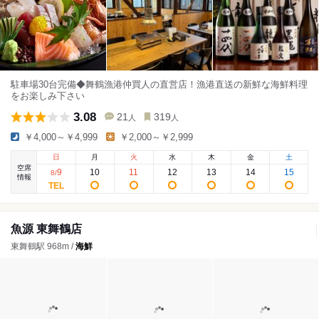
駐車場30台完備◆舞鶴漁港仲買人の直営店！漁港直送の新鮮な海鮮料理
をお楽しみ下さい
3.08
21
319
人
人
￥4,000～￥4,999
￥2,000～￥2,999
日
月
火
水
木
金
土
空席
9
10
11
12
13
14
15
8
/
情報
魚源 東舞鶴店
東舞鶴駅 968m /
海鮮