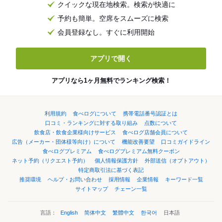
クイックな現在地検索。検索が快適に
予約も簡単。空席をスムーズに検索
会員登録なし。すぐに利用開始
アプリで開く
アプリなら1ヶ月無料でランキング検索！
利用規約
食べログについて
携帯電話番号認証とは
口コミ・ランキングに対する取り組み
点数について
飲食店・飲食企業様向けサービス
食べログ店舗会員について
広告（メーカー・団体様等向け）について
機能改善要望
口コミガイドライン
食べログプレミアム
食べログプレミアム無料クーポン
ネット予約（リクエスト予約）
個人情報保護方針
外部送信（オプトアウト）
特定商取引法に基づく表記
推奨環境
ヘルプ・お問い合わせ
採用情報
企業情報
キーワード一覧
サイトマップ
チェーン一覧
言語：
English
简体中文
繁體中文
한국어
日本語