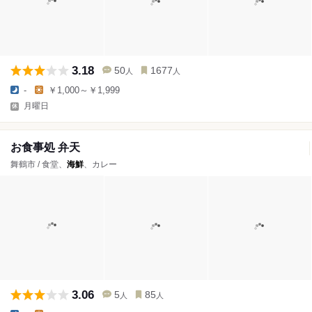
3.18
50
1677
人
人
-
￥1,000～￥1,999
月曜日
お食事処 弁天
舞鶴市 / 食堂、
海鮮
、カレー
3.06
5
85
人
人