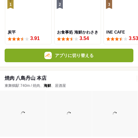
1
2
3
炭平
お食事処 海鮮かわさき
INE CAFE
3.91
3.54
3.5
アプリに切り替える
焼肉 八島丹山 本店
東舞鶴駅 740m / 焼肉、
海鮮
、居酒屋