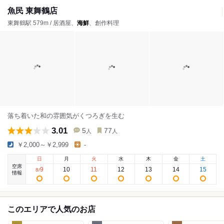
魚民 東舞鶴店
東舞鶴駅 579m / 居酒屋、
海鮮
、創作料理
落ち着いた和の雰囲気がくつろぎを生む
3.01
5
77
人
人
￥2,000～￥2,999
-
日
月
火
水
木
金
土
空席
9
10
11
12
13
14
15
8
/
情報
このエリアで人気のお店