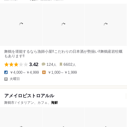
舞鶴を堪能するなら漁師小屋‼︎こだわりの日本酒が勢揃い‼︎舞鶴産岩牡蠣
もあります‼︎
3.42
124
6602
人
人
￥4,000～￥4,999
￥1,000～￥1,999
火曜日
アメイロビストロアルル
舞鶴市 / イタリアン、カフェ、
海鮮