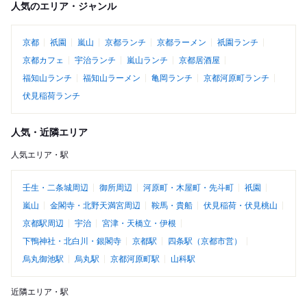
人気のエリア・ジャンル
京都
祇園
嵐山
京都ランチ
京都ラーメン
祇園ランチ
京都カフェ
宇治ランチ
嵐山ランチ
京都居酒屋
福知山ランチ
福知山ラーメン
亀岡ランチ
京都河原町ランチ
伏見稲荷ランチ
人気・近隣エリア
人気エリア・駅
壬生・二条城周辺
御所周辺
河原町・木屋町・先斗町
祇園
嵐山
金閣寺・北野天満宮周辺
鞍馬・貴船
伏見稲荷・伏見桃山
京都駅周辺
宇治
宮津・天橋立・伊根
下鴨神社・北白川・銀閣寺
京都駅
四条駅（京都市営）
烏丸御池駅
烏丸駅
京都河原町駅
山科駅
近隣エリア・駅