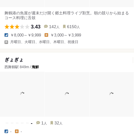
舞鶴港の魚屋が週末だけ開く郷土料理ライブ割烹。朝の競りから始まる
コース料理に舌鼓
3.43
142
6150
人
人
￥8,000～￥9,999
￥3,000～￥3,999
月曜日、火曜日、水曜日、木曜日、祝後日
ぎょぎょ
西舞鶴駅 849m /
海鮮
-
1
32
人
人
-
-