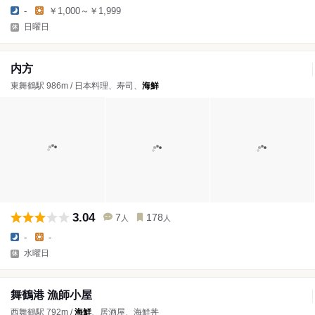
-
￥1,000～￥1,999
日曜日
内方
東舞鶴駅 986m / 日本料理、寿司、
海鮮
3.04
7
178
人
人
-
-
水曜日
舞鶴港 漁師小屋
西舞鶴駅 792m /
海鮮
、居酒屋、海鮮丼