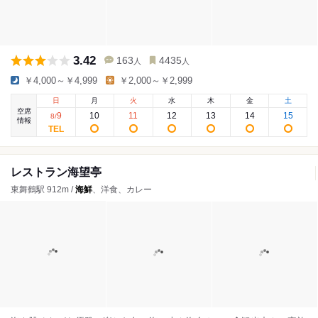
3.42
163
4435
人
人
￥4,000～￥4,999
￥2,000～￥2,999
日
月
火
水
木
金
土
空席
9
10
11
12
13
14
15
8
/
情報
レストラン海望亭
東舞鶴駅 912m /
海鮮
、洋食、カレー