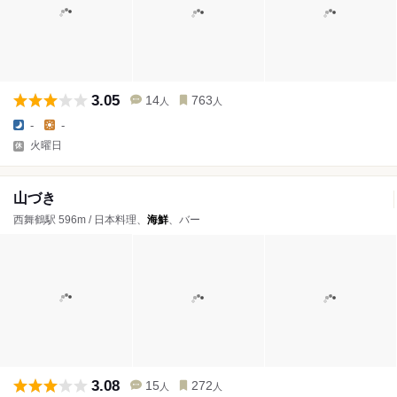
3.05
14
763
人
人
-
-
火曜日
山づき
西舞鶴駅 596m / 日本料理、
海鮮
、バー
3.08
15
272
人
人