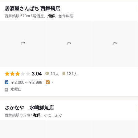
居酒屋さんぱち 西舞鶴店
西舞鶴駅 570m / 居酒屋、
海鮮
、創作料理
3.04
11
131
人
人
￥2,000～￥2,999
-
水曜日
さかなや 水嶋鮮魚店
西舞鶴駅 587m /
海鮮
、かに、ふぐ