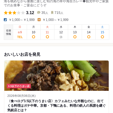
海を眺めながら優雅に楽しむ旬の海の幸や海自カレー◆観光中やご家族
でのお食事・ご宴会にどうぞ
3.12
35
715
人
人
￥1,000～￥1,999
￥1,000～￥1,999
日
月
火
水
木
金
土
空席
9
10
11
12
13
14
15
8
/
情報
おいしいお店を発見
3.5以下のうまい店
2026年08月06日(木)
〈食べログ3.5以下のうまい店〉カフェみたいな外観なのに、出て
くる料理はガチ中華。京都・下鴨にある、料理の鉄人の系譜を継ぐ
気鋭店とは？