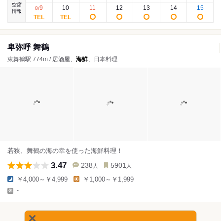
空席
9
10
11
12
13
14
15
8
/
情報
卑弥呼 舞鶴
東舞鶴駅 774m / 居酒屋、
海鮮
、日本料理
若狭、舞鶴の海の幸を使った海鮮料理！
3.47
238
5901
人
人
￥4,000～￥4,999
￥1,000～￥1,999
-