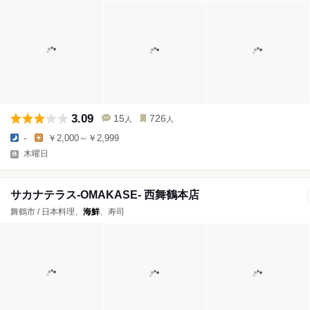
3.09
15
726
人
人
-
￥2,000～￥2,999
木曜日
サカナテラス-OMAKASE- 西舞鶴本店
舞鶴市 / 日本料理、
海鮮
、寿司