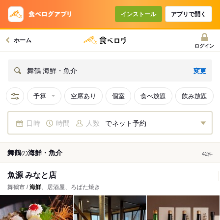
インストール
アプリで開く
ホーム
ログイン
変更
舞鶴 海鮮・魚介
予算
空席あり
個室
食べ放題
飲み放題
日時
時間
人数
でネット予約
舞鶴
の
海鮮・魚介
42
件
魚源 みなと店
舞鶴市 /
海鮮
、居酒屋、ろばた焼き