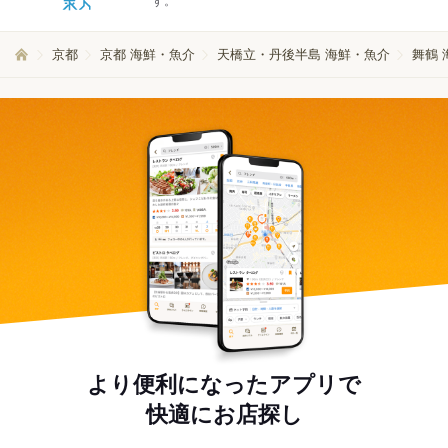
す。
京都
京都 海鮮・魚介
天橋立・丹後半島 海鮮・魚介
舞鶴 
より便利になったアプリで
快適にお店探し