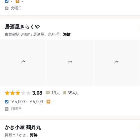
-
-
火曜日
居酒屋きらくや
東舞鶴駅 840m / 居酒屋、鳥料理、
海鮮
3.08
19
354
人
人
￥5,000～￥5,999
-
月曜日
かき小屋 鶴昇丸
舞鶴市 / かき、
海鮮