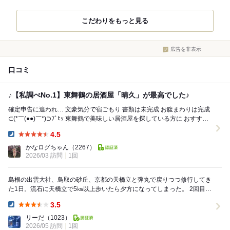
こだわりをもっと見る
広告を非表示
口コミ
♪【私調べNo.1】東舞鶴の居酒屋「晴久」が最高でした♪
確定申告に追われ… 文豪気分で宿ごもり 書類は未完成 お腹まわりは完成‪
⊂(*￣(●●)￣*)⊃ﾌﾞﾋｯ 東舞鶴で美味しい居酒屋を探している方に おすすめ
し...
4.5
Dinner:
かなログちゃん
（2267）
2026/03 訪問
1回
島根の出雲大社、鳥取の砂丘、京都の天橋立と弾丸で戻りつつ修行してき
た1日。流石に天橋立で5㎞以上歩いたら夕方になってしまった。 2回目の
舞鶴飲み。ここもあんまりいい思い出はな...
3.5
Dinner:
リーだ
（1023）
2026/05 訪問
1回