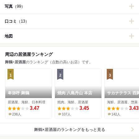
写真
（99）
口コミ
（13）
地図
周辺の居酒屋ランキング
舞鶴
×
居酒屋
のランキング（点数の高いお店）です。
1
2
3
卑弥呼 舞鶴
焼肉 八島丹山 本店
サカナテラス 西
本店
居酒屋、海鮮、日本料理
焼肉、海鮮、居酒屋
海鮮、居酒屋、惣菜
3.47
3.45
3.43
238人
107人
142人
舞鶴×居酒屋
のランキングをもっと見る