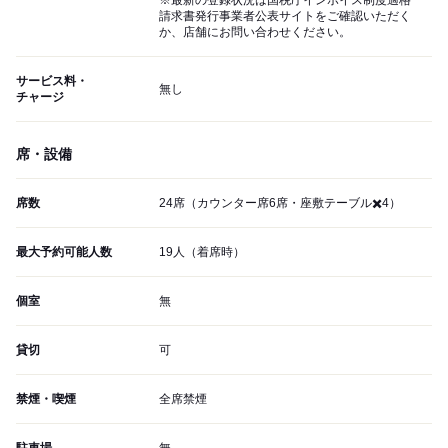
請求書発行事業者公表サイトをご確認いただく
か、店舗にお問い合わせください。
サービス料・
無し
チャージ
席・設備
席数
24席（カウンター席6席・座敷テーブル✖️4）
最大予約可能人数
19人（着席時）
個室
無
貸切
可
禁煙・喫煙
全席禁煙
駐車場
無