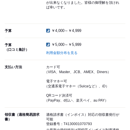
が出来なくなりました。皆様の御理解を頂けれ
ば幸いです。
￥4,000～￥4,999
予算
￥5,000～￥5,999
予算
（口コミ集計）
利用金額分布を見る
支払い方法
カード可
（VISA、Master、JCB、AMEX、Diners）
電子マネー可
（交通系電子マネー（Suicaなど）、iD）
QRコード決済可
（PayPay、d払い、楽天ペイ、au PAY）
領収書（適格簡易請求
適格請求書（インボイス）対応の領収書発行が
書）
可能
登録番号：T4130001070793
※最新の登録状況は国税庁インボイス制度適格