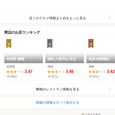
近くのグルメ情報まとめをもっと見る
周辺のお店ランキング
1
2
3
卑弥呼 舞鶴
焼肉 八島丹山 本店
魚源 東舞鶴店
居酒屋
焼肉
海鮮
3.47
3.45
3.42
238人
107人
163人
舞鶴
のレストラン情報を見る
関連の情報をすべて表示する
広告を非表示