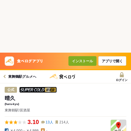
インストール
アプリで開く
東舞鶴駅グルメへ
ログイン
スーパードライ SUPER COLD認定店
公式
晴久
(haru-kyu)
東舞鶴駅/居酒屋
3.10
13
人
214
人
￥4,000～￥4,999
-