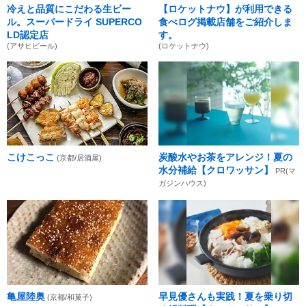
冷えと品質にこだわる生ビー
【ロケットナウ】が利用できる
ル。スーパードライ SUPERCO
食べログ掲載店舗をご紹介しま
LD認定店
す。
(アサヒビール)
(ロケットナウ)
こけこっこ
炭酸水やお茶をアレンジ！夏の
(京都/居酒屋)
水分補給【クロワッサン】
PR(マ
ガジンハウス)
亀屋陸奥
早見優さんも実践！夏を乗り切
(京都/和菓子)